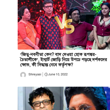
‘জিতু-নবনীতা কেন? বাদ দেওয়া হোক রূপঙ্কর-
চৈতালীকে’, ইস্মার্ট জোড়ি নিয়ে উপচে পড়ছে দর্শকদের
ক্ষোভ, কী সিদ্ধান্ত নেবে কর্তৃপক্ষ?
Shreyasi
June 10, 2022