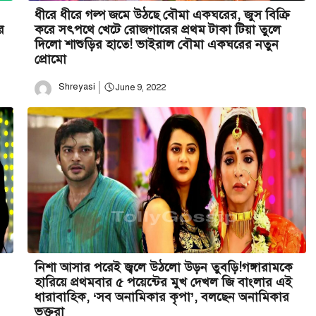
ধীরে ধীরে গল্প জমে উঠছে বৌমা একঘরের, জুস বিক্রি
র
করে সৎপথে খেটে রোজগারের প্রথম টাকা টিয়া তুলে
দিলো শাশুড়ির হাতে! ভাইরাল বৌমা একঘরের নতুন
প্রোমো
Shreyasi
June 9, 2022
নিশা আসার পরেই জ্বলে উঠলো উড়ন তুবড়ি!গঙ্গারামকে
হারিয়ে প্রথমবার ৫ পয়েন্টের মুখ দেখল জি বাংলার এই
ধারাবাহিক, ‘সব অনামিকার কৃপা’, বলছেন অনামিকার
ভক্তরা