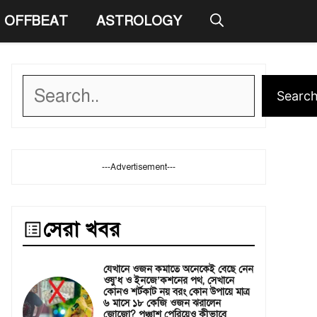
OFFBEAT
ASTROLOGY
Search
Searc
---Advertisement---
সেরা খবর
যেখানে ওজন কমাতে অনেকেই বেছে নেন
ওষু’ধ ও ইনজে’কশনের পথ, সেখানে
কোনও শর্টকাট নয় বরং কোন উপায়ে মাত্র
৬ মাসে ১৮ কেজি ওজন ঝরালেন
জোজো? পঞ্চাশ পেরিয়েও কীভাবে