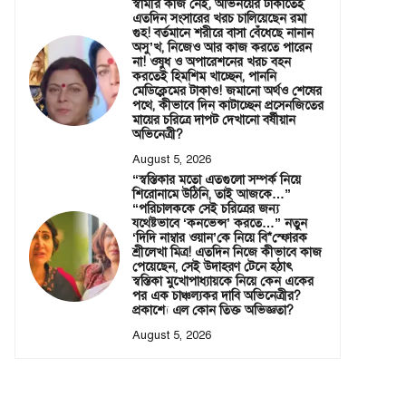
স্বামীর কাজ নেই, অভিনয়ের টাকাতেই
এতদিন সংসারের খরচ চালিয়েছেন রমা
গুহ! বর্তমানে শরীরে বাসা বেঁধেছে নানান
অসু’খ, নিজেও আর কাজ করতে পারেন
না! ওষুধ ও অপারেশনের খরচ বহন
করতেই হিমশিম খাচ্ছেন, পাননি
মেডিক্লেমের টাকাও! জমানো অর্থও শেষের
পথে, কীভাবে দিন কাটাচ্ছেন প্রসেনজিতের
মায়ের চরিত্রে দাপট দেখানো বর্ষীয়ান
অভিনেত্রী?
August 5, 2026
“স্বস্তিকার মতো এতগুলো সম্পর্ক নিয়ে
শিরোনামে উঠিনি, তাই আজকে…”
“পরিচালককে সেই চরিত্রের জন্য
যথেষ্টভাবে ‘কনভেন্স’ করতে…” নতুন
‘দিদি নাম্বার ওয়ান’কে নিয়ে বি*স্ফোরক
শ্রীলেখা মিত্র! এতদিন নিজে কীভাবে কাজ
পেয়েছেন, সেই উদাহরণ টেনে হঠাৎ
স্বস্তিকা মুখোপাধ্যায়কে নিয়ে কেন একের
পর এক চাঞ্চল্যকর দাবি অভিনেত্রীর?
প্রকাশ্যে এল কোন তিক্ত অভিজ্ঞতা?
August 5, 2026