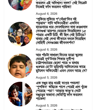
করলেন এই অবিশ্বাস্য বদল? সেই সিক্রেট
নিজেই ফাঁস করলেন গায়িকা!
August 6, 2026
“লুকিয়ে লুকিয়ে প*র্নোগ্রা’ফির বই
পড়তাম” দাবি অভিনেত্রীর! একদিন
হাতেনাতে ধরে ফেলেছিলেন বাবা রুদ্রপ্রসাদ
সেনগুপ্ত! তারপর মেয়েকে দিয়েছিলেন ১৫
পাতার একটি চিঠি, কী ছিল সেই চিঠিতে?
বাবার সেই লেখা কীভাবে বদলে দিয়েছিল
সোহিনী সেনগুপ্তের জীবনদর্শন?
August 6, 2026
আর পাঁচটা সাধারণ দিনের মতো স্কুলের
যেতেই দুর্ঘ’টনার শিকার সুদীপা
চট্টোপাধ্যায়ের ছেলে! পায়ে ও মাথায়
গুরুতর চো’ট! তড়িঘড়ি আদিদেবের কাছে
ছুটলেন অভিনেত্রী! এমন যেমন আছে সে?
August 5, 2026
এক বন্ধুর হাত ধরেই স্বপ্নের পথচলা!
‘পুশকিন’ ঋদ্ধিকে পাশে পেয়েই প্রাণ খুঁজে
পেয়েছে ‘পচা’! ‘ডাক্তার কাকু’র সেটে
বন্ধুত্বের অজানা কেমিস্ট্রি ফাঁস করলেন
পাভেল!
August 5, 2026