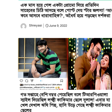
এক মাস হয়ে গেল একটা প্রোমো দিয়ে প্রতিদিন
সাহেবের চিঠি আসছে বলে পোস্ট দেয় স্টার জলসা! ‘আ
কবে আসবে ধারাবাহিক?’, অধৈর্য হয়ে পড়ছেন দর্শকরা
Shreyasi
June 9, 2022
গত সপ্তাহে বেশি নম্বর পেয়েছিল বলে টিআরপিওয়ালা
স্মাইল দিয়েছিল লক্ষ্মী কাকিমার ছেলে দুলাল! এবার যা
খেল দেখাল ঋষি পিহু, হাসি উড়ে গেছে লক্ষ্মী কাকিমার
ছেলের