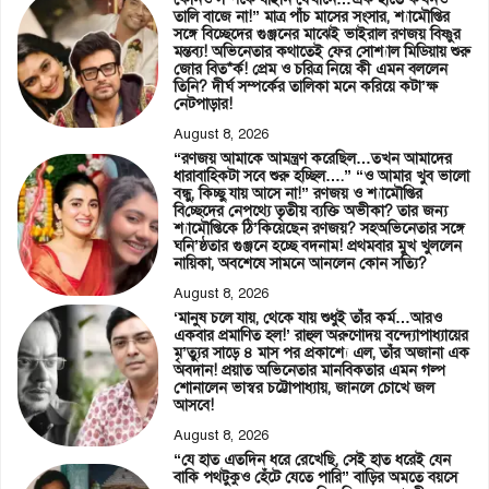
তালি বাজে না!” মাত্র পাঁচ মাসের সংসার, শ্যামৌপ্তির
সঙ্গে বিচ্ছেদের গুঞ্জনের মাঝেই ভাইরাল রণজয় বিষ্ণুর
মন্তব্য! অভিনেতার কথাতেই ফের সোশ্যাল মিডিয়ায় শুরু
জোর বিত*র্ক! প্রেম ও চরিত্র নিয়ে কী এমন বললেন
তিনি? দীর্ঘ সম্পর্কের তালিকা মনে করিয়ে কটা’ক্ষ
নেটপাড়ার!
August 8, 2026
“রণজয় আমাকে আমন্ত্রণ করেছিল…তখন আমাদের
ধারাবাহিকটা সবে শুরু হচ্ছিল….” “ও আমার খুব ভালো
বন্ধু, কিচ্ছু যায় আসে না!” রণজয় ও শ্যামৌপ্তির
বিচ্ছেদের নেপথ্যে তৃতীয় ব্যক্তি অভীকা? তার জন্য
শ্যামৌপ্তিকে ঠি’কিয়েছেন রণজয়? সহঅভিনেতার সঙ্গে
ঘনি’ষ্ঠতার গুঞ্জনে হচ্ছে বদনাম! প্রথমবার মুখ খুললেন
নায়িকা, অবশেষে সামনে আনলেন কোন সত্যি?
August 8, 2026
‘মানুষ চলে যায়, থেকে যায় শুধুই তাঁর কর্ম…আরও
একবার প্রমাণিত হল!’ রাহুল অরুণোদয় বন্দ্যোপাধ্যায়ের
মৃ’ত্যুর সাড়ে ৪ মাস পর প্রকাশ্যে এল, তাঁর অজানা এক
অবদান! প্রয়াত অভিনেতার মানবিকতার এমন গল্প
শোনালেন ভাস্বর চট্টোপাধ্যায়, জানলে চোখে জল
আসবে!
August 8, 2026
“যে হাত এতদিন ধরে রেখেছি, সেই হাত ধরেই যেন
বাকি পথটুকুও হেঁটে যেতে পারি” বাড়ির অমতে বয়সে