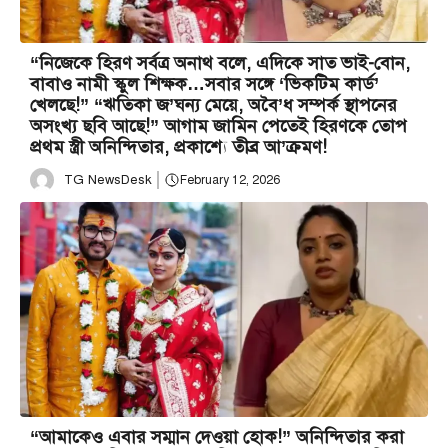
“নিজেকে হিরণ সর্বত্র অনাথ বলে, এদিকে সাত ভাই-বোন,
বাবাও নামী স্কুল শিক্ষক…সবার সঙ্গে ‘ভিকটিম কার্ড’
খেলছে!” “ঋতিকা জ’ঘন্য মেয়ে, অবৈ’ধ সম্পর্ক স্থাপনের
অসংখ্য ছবি আছে!” আগাম জামিন পেতেই হিরণকে তোপ
প্রথম স্ত্রী অনিন্দিতার, প্রকাশ্যে তীব্র আ’ক্রমণ!
TG NewsDesk
February 12, 2026
“আমাকেও এবার সম্মান দেওয়া হোক!” অনিন্দিতার করা