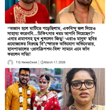
“অজ্ঞান হলে মাটিতে পড়েছিলাম, একবিন্দু জল দিয়েও
সাহায্য করেননি…চিকিৎসার খরচ আপনি দিয়েছেন?”
এবার প্রমাণসহ মুখ খুললেন জিতু! ‘এরাও মানুষ’ ছবির
প্রযোজকের বিরুদ্ধে বি*স্ফোরক অভিযোগ অভিনেতার,
হাসপাতালের ‘প্রেসক্রিপশন-বিল’ সামনে এনে ফাঁস
করলেন সত্যি!
TG NewsDesk
March 17, 2026