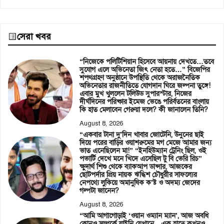
সেরা খবর
“নিজেকে পলিটিশিয়ান হিসেবে আয়নায় দেখতে…তবে
সুযোগ এলে অভিনেতা জিৎ নেতা হতে…” বিজেপির
শপথগ্রহণ অনুষ্ঠানে উপস্থিতি থেকে অরাজনৈতিক
অভিনেতার রাজনীতিতে যোগদান ঘিরে জল্পনা তুঙ্গে!
এবার মুখ খুললেন টলিউড সুপারস্টার, নিজের
দীর্ঘদিনের পরিষ্কার ইমেজ ভেঙে পরির্বতনের বাংলায়
কি হাত মেলাবেন গেরুয়া দলে? কী জানালেন তিনি?
August 8, 2026
“একবার টানা দু’দিন খাবার জোটেনি, উনুনের ছাই
দিয়ে পরের বাড়ির ওয়াশরুমের মগ মেজে আমার জন্য
ভাত এনেছিলেন মা!” “ইনহিউম্যান ট্রেনিং ছিল, ওই
পভার্টি দেখে মনে খিদে এসেছিল টু বি ভেরি রিচ”
ক্ষুদার্থ শিশু থেকে ব্যাকআপ ডান্সার, আজকের
ছোটপর্দার প্রিয় নায়ক ঋদ্ধিশ চৌধুরীর সাফল্যের
নেপথ্যে লুকিয়ে অমানুষিক ক’ষ্ট ও অদম্য জেদের
গল্পটা জানেন?
August 8, 2026
“আমি আগাগোড়াই ‘ওয়ান ওম্যান ম্যান’, আজ অবধি
কোনও সম্পর্কে যাইনি যেখানে…এক হাতে কখনও