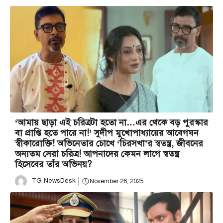
‘আমায় ছাড়া এই চরিত্রটা হতো না…এর থেকে বড় পুরস্কার
বা প্রাপ্তি হতে পারে না!’ সুদীপ মুখোপাধ্যায়ের আবেগঘন
স্বীকারোক্তি! অভিনেতার চোখে ‘চিরসখা’র স্বতন্ত্র, জীবনের
অন্যতম সেরা চরিত্র! আপনাদের কেমন লাগে স্বতন্ত্র
হিসেবের তাঁর অভিনয়?
TG NewsDesk
November 26, 2025