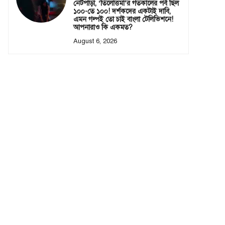
নেটপাড়া, ‘তিলোত্তমা’র গতকালের পর্ব ছিল
১০০-তে ১০০! দর্শকদের একটাই দাবি,
এমন গল্পই তো চাই বাংলা টেলিভিশনে!
আপনারাও কি একমত?
August 6, 2026