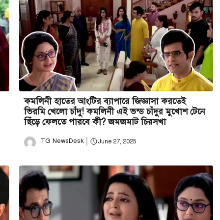
কমলিনী হাতের আংটির ব্যাপারে জিজ্ঞাসা করতেই
ভিরমি খেলো চাঁদু! কমলিনী এই ভন্ড চাঁদুর মুখোশ টেনে
ছিঁড়ে ফেলতে পারবে কী? জমজমাট চিরসখা
TG NewsDesk
June 27, 2025