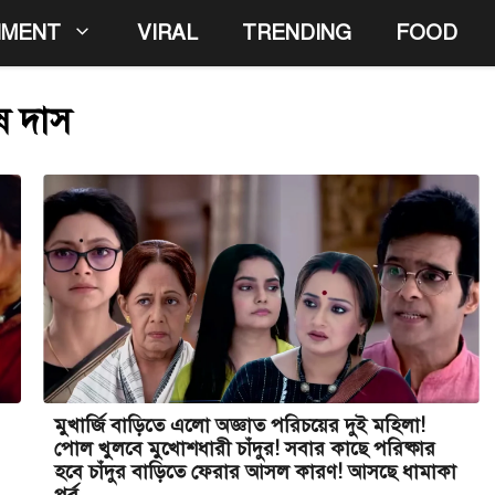
NMENT
VIRAL
TRENDING
FOOD
ষ দাস
মুখার্জি বাড়িতে এলো অজ্ঞাত পরিচয়ের দুই মহিলা!
পোল খুলবে মুখোশধারী চাঁদুর! সবার কাছে পরিষ্কার
হবে চাঁদুর বাড়িতে ফেরার আসল কারণ! আসছে ধামাকা