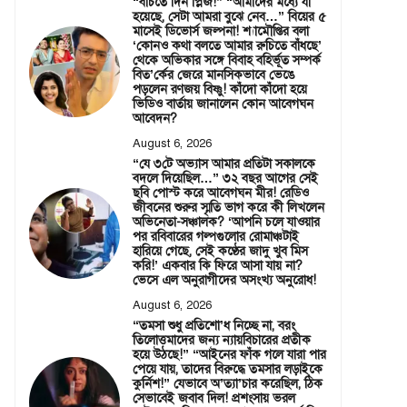
“বাঁচতে দিন প্লিজ!” “আমাদের মধ্যে যা
হয়েছে, সেটা আমরা বুঝে নেব…” বিয়ের ৫
মাসেই ডিভোর্স জল্পনা! শ্যামৌপ্তির বলা
‘কোনও কথা বলতে আমার রুচিতে বাঁধছে’
থেকে অভিকার সঙ্গে বিবাহ বহির্ভূত সম্পর্ক
বিত’র্কের জেরে মানসিকভাবে ভেঙে
পড়লেন রণজয় বিষ্ণু! কাঁদো কাঁদো হয়ে
ভিডিও বার্তায় জানালেন কোন আবেগঘন
আবেদন?
August 6, 2026
“যে ৩টে অভ্যাস আমার প্রতিটা সকালকে
বদলে দিয়েছিল…” ৩২ বছর আগের সেই
ছবি পোস্ট করে আবেগঘন মীর! রেডিও
জীবনের শুরুর স্মৃতি ভাগ করে কী লিখলেন
অভিনেতা-সঞ্চালক? ‘আপনি চলে যাওয়ার
পর রবিবারের গল্পগুলোর রোমাঞ্চটাই
হারিয়ে গেছে, সেই কণ্ঠের জাদু খুব মিস
করি!’ একবার কি ফিরে আসা যায় না?
ভেসে এল অনুরাগীদের অসংখ্য অনুরোধ!
August 6, 2026
“তমসা শুধু প্রতিশো’ধ নিচ্ছে না, বরং
তিলোত্তমাদের জন্য ন্যায়বিচারের প্রতীক
হয়ে উঠছে!” “আইনের ফাঁক গলে যারা পার
পেয়ে যায়, তাদের বিরুদ্ধে তমসার লড়াইকে
কুর্নিশ!” যেভাবে অ’ত্যা’চার করেছিল, ঠিক
সেভাবেই জবাব দিল! প্রশংসায় ভরল