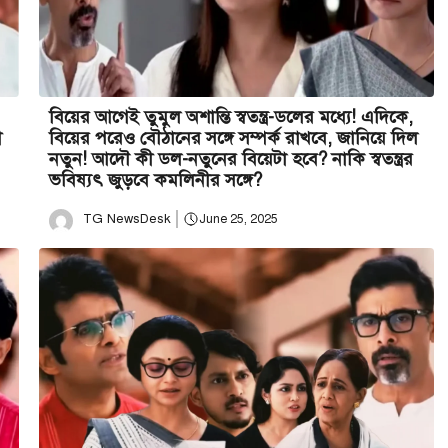
বিয়ের আগেই তুমুল অশান্তি স্বতন্ত্র-ডলের মধ্যে! এদিকে,
ী
বিয়ের পরেও বৌঠানের সঙ্গে সম্পর্ক রাখবে, জানিয়ে দিল
নতুন! আদৌ কী ডল-নতুনের বিয়েটা হবে? নাকি স্বতন্ত্রর
ভবিষ্যৎ জুড়বে কমলিনীর সঙ্গে?
TG NewsDesk
June 25, 2025