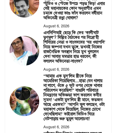
স্টুডিও ও স্টেজে উপচে পড়ত ভিড়! এবার
সেই মহানায়কের কোন অনুরাগীর এমন
চমকে দেওয়া কাণ্ড ফাঁস করলেন বর্ষীয়ান
অভিনেত্রী রত্না ঘোষাল?
August 6, 2026
এনসিপিআই ছেড়ে কি ফের ‘কালীঘাট
তৃণমূল’? দিল্লির বৈঠকের পর বিদ্রো’হী
শিবিরের নেতা ও সাংসদদের ‘ঘর ওয়াপসি’
নিয়ে জল্পনা যখন তুঙ্গে, তখনই নিজের
রাজনৈতিক অবস্থান নিয়ে মুখ খুললেন
দেব! আবার মমতার হাত ধরবেন, কী
বললেন অভিনেতা-সাংসদ?
August 6, 2026
“আমার এক মুস’লিম স্ত্রীকে নিয়ে
আমেরিকা গিয়েছিলাম…হাতা যেন থালায়
না লাগে, ওঁকে ৫ ফুট ওপর থেকে খাবার
পরিবেশন করেছিল!” বাঙালি পরিবারে
নিমন্ত্রণের অভিজ্ঞতা ভাগ করলেন কবীর
সুমন! ‘একটা মুস’লিম স্ত্রী মানে, কতজন
আছে এরকম?’ ‘আপনি ভুল বলছেন, ওটা
মহাকাশ থেকে দিয়েছিল, নিজের চোখে
দেখেছিলাম!’ ভাইরাল ভিডিও ঘিরে
নেটপাড়ায় শুরু তুমুল আলোচনা!
August 6, 2026