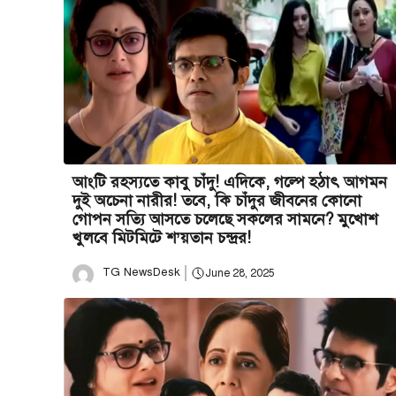
আংটি রহস্যতে কাবু চাঁদু! এদিকে, গল্পে হঠাৎ আগমন
দুই অচেনা নারীর! তবে, কি চাঁদুর জীবনের কোনো
গোপন সত্যি আসতে চলেছে সকলের সামনে? মুখোশ
খুলবে মিটমিটে শ’য়তান চন্দ্রর!
TG NewsDesk
June 28, 2025