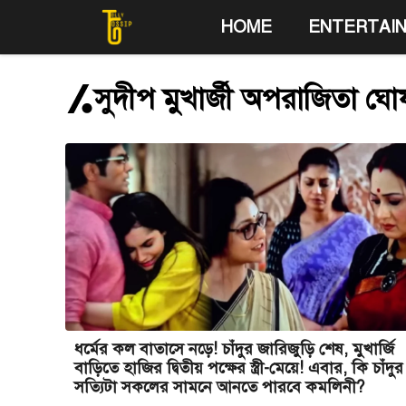
Skip
HOME
ENTERTAI
to
content
সুদীপ মুখার্জী অপরাজিতা ঘো
ধর্মের কল বাতাসে নড়ে! চাঁদুর জারিজুড়ি শেষ, মুখার্জি
বাড়িতে হাজির দ্বিতীয় পক্ষের স্ত্রী-মেয়ে! এবার, কি চাঁদুর
সত্যিটা সকলের সামনে আনতে পারবে কমলিনী?