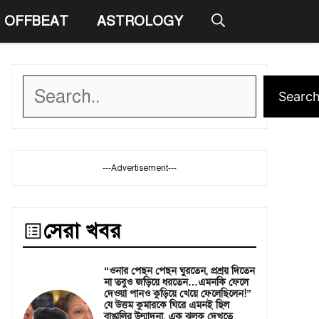
OFFBEAT
ASTROLOGY
Search
Searc
---Advertisement---
সেরা খবর
“ওনার পেছন পেছন ঘুরতেন, প্রশ্রয় দিতেন
না তবুও জড়িয়ে ধরতেন…এমনকি ফেলে
দেওয়া পানও কুড়িয়ে খেয়ে ফেলেছিলেন!”
যে উত্তম কুমারকে ঘিরে এমনই ছিল
বাঙালির উন্মাদনা, এক ঝলক দেখতে