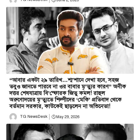
“আবার একটা ২৯ তারিখ…শ্ম’শানে দেখা হবে, সহজ
তবুও জানতে পারবে না ওর বাবার মৃ’ত্যুর কারণ” অনীক
দত্তর শেষযাত্রায় বি’স্ফোরক জিতু কমল! রাহুল
অরুণোদয়ের মৃ’ত্যুতে শিল্পীদের ‘মেকি’ প্রতিবাদ থেকে
বর্তমান সরকার, কাউকেই ছাড়লেন না অভিনেতা!
TG NewsDesk
May 29, 2026