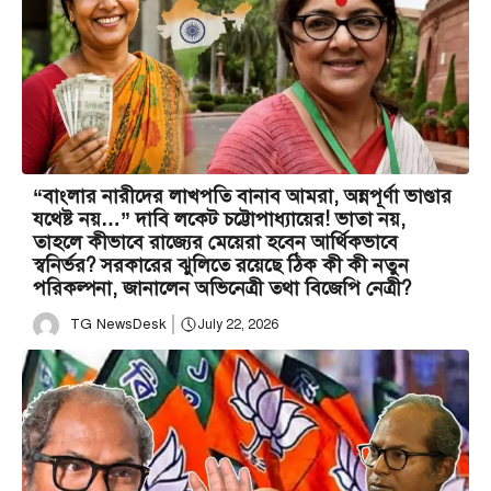
“বাংলার নারীদের লাখপতি বানাব আমরা, অন্নপূর্ণা ভাণ্ডার
যথেষ্ট নয়…” দাবি লকেট চট্টোপাধ্যায়ের! ভাতা নয়,
তাহলে কীভাবে রাজ্যের মেয়েরা হবেন আর্থিকভাবে
স্বনির্ভর? সরকারের ঝুলিতে রয়েছে ঠিক কী কী নতুন
পরিকল্পনা, জানালেন অভিনেত্রী তথা বিজেপি নেত্রী?
TG NewsDesk
July 22, 2026