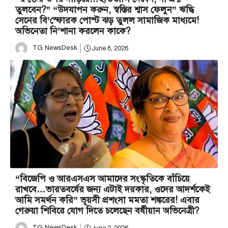
তুলবেন?” “উদযাপন করুন, স্বস্তির শ্বাস ফেলুন” ঋদ্ধি
সেনের বি’স্ফোরক পোস্ট ঝড় তুলল সামাজিক মাধ্যমে!
অভিনেতা নি’শানা করলেন কাকে?
TG NewsDesk
June 8, 2026
“বিজেপি ও আরএসএস আমাদের সংস্কৃতিকে বাঁচিয়ে
রাখবে…ভারতবর্ষের জন্য এটাই দরকার, ওদের আদর্শকেই
আমি সমর্থন করি” ভূয়সী প্রশংসা মমতা শঙ্করের! এবার
গেরুয়া শিবিরে যোগ দিতে চলেছেন বর্ষীয়ান অভিনেত্রী?
TG NewsDesk
June 2, 2026