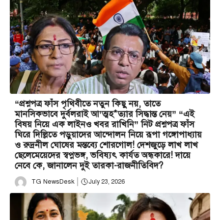
“প্রশ্নপত্র ফাঁস পৃথিবীতে নতুন কিছু নয়, তাতে
মানসিকভাবে দুর্বলরাই আ’ত্মহ*ত্যার সিদ্ধান্ত নেয়” “এই
বিষয় নিয়ে এক লাইনও খবর রাখিনি” নিট প্রশ্নপত্র ফাঁস
ঘিরে দিল্লিতে পড়ুয়াদের আন্দোলন নিয়ে রূপা গঙ্গোপাধ্যায়
ও রুদ্রনীল ঘোষের মন্তব্যে শোরগোল! দেশজুড়ে লাখ লাখ
ছেলেমেয়েদের স্বপ্নভঙ্গ, ভবিষ্যৎ কার্যত অন্ধকারে! দায়ে
নেবে কে, জানালেন দুই তারকা-রাজনীতিবিদ?
TG NewsDesk
July 23, 2026