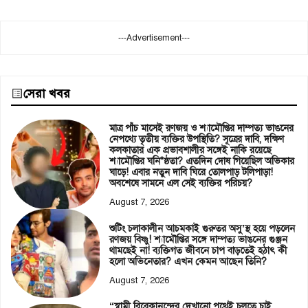
---Advertisement---
সেরা খবর
মাত্র পাঁচ মাসেই রণজয় ও শ্যামৌপ্তির দাম্পত্য ভাঙনের
নেপথ্যে তৃতীয় ব্যক্তির উপস্থিতি? সূত্রের দাবি, দক্ষিণ
কলকাতার এক প্রভাবশালীর সঙ্গেই নাকি রয়েছে
শ্যামৌপ্তির ঘনি*ষ্ঠতা? এতদিন দোষ গিয়েছিল অভিকার
ঘাড়ে! এবার নতুন দাবি ঘিরে তোলপাড় টলিপাড়া!
অবশেষে সামনে এল সেই ব্যক্তির পরিচয়?
August 7, 2026
শুটিং চলাকালীন আচমকাই গুরুতর অসু’স্থ হয়ে পড়লেন
রণজয় বিষ্ণু! শ্যামৌপ্তির সঙ্গে দাম্পত্য ভাঙনের গুঞ্জন
থামছেই না! ব্যক্তিগত জীবনে চাপ বাড়তেই হঠাৎ কী
হলো অভিনেতার? এখন কেমন আছেন তিনি?
August 7, 2026
“স্বামী বিবেকানন্দের দেখানো পথেই চলতে চাই