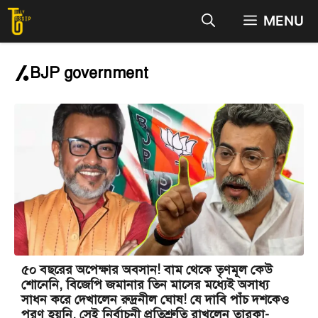
Skip
MENU
to
content
BJP government
৫০ বছরের অপেক্ষার অবসান! বাম থেকে তৃণমূল কেউ
শোনেনি, বিজেপি জমানার তিন মাসের মধ্যেই অসাধ্য
সাধন করে দেখালেন রুদ্রনীল ঘোষ! যে দাবি পাঁচ দশকেও
পূরণ হয়নি, সেই নির্বাচনী প্রতিশ্রুতি রাখলেন তারকা-