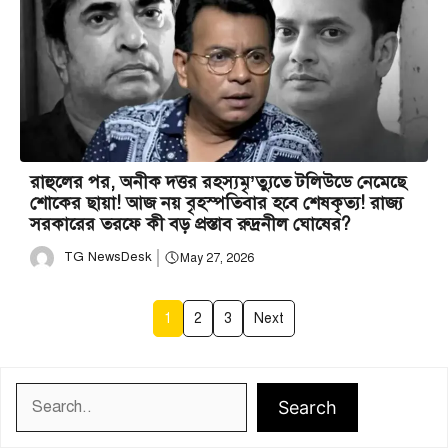
রাহুলের পর, অনীক দত্তর রহস্যমৃ’ত্যুতে টলিউডে নেমেছে
শোকের ছায়া! আজ নয় বৃহস্পতিবার হবে শেষকৃত্য! রাজ্য
সরকারের তরফে কী বড় প্রস্তাব রুদ্রনীল ঘোষের?
TG NewsDesk
May 27, 2026
1
2
3
Next
Search
Search