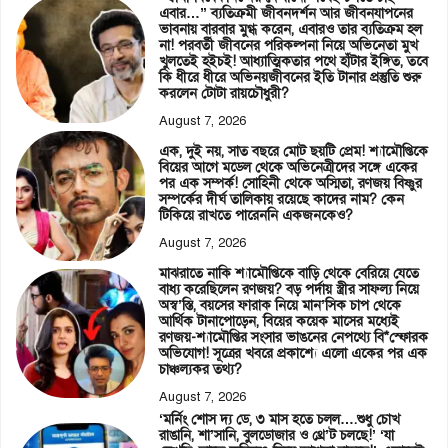
এবার…” ব্যতিক্রমী জীবনদর্শন আর জীবনযাপনের
ভাবনায় বারবার মুগ্ধ করেন, এবারও তার ব্যতিক্রম হল
না! পরবর্তী জীবনের পরিকল্পনা নিয়ে অভিনেতা মুখ
খুলতেই হইচই! আধ্যাত্মিকতার পথে হাঁটার ইঙ্গিত, তবে
কি ধীরে ধীরে অভিনয়জীবনের ইতি টানার প্রস্তুতি শুরু
করলেন টোটা রায়চৌধুরী?
August 7, 2026
এক, দুই নয়, সাত বছরে মোট ছয়টি প্রেম! শ্যামৌপ্তিকে
বিয়ের আগে মডেল থেকে অভিনেত্রীদের সঙ্গে একের
পর এক সম্পর্ক! সোহিনী থেকে অস্মিতা, রণজয় বিষ্ণুর
সম্পর্কের দীর্ঘ তালিকায় রয়েছে কাদের নাম? কেন
টিকিয়ে রাখতে পারেননি একজনকেও?
August 7, 2026
মাঝরাতে নাকি শ্যামৌপ্তিকে বাড়ি থেকে বেরিয়ে যেতে
বাধ্য করেছিলেন রণজয়? বড় পর্দায় স্ত্রীর সাফল্য নিয়ে
অস্ব’স্তি, বয়সের ফারাক নিয়ে মান’সিক চাপ থেকে
আর্থিক টানাপোড়েন, বিয়ের কয়েক মাসের মধ্যেই
রণজয়-শ্যামৌপ্তির সংসার ভাঙনের নেপথ্যে বি*স্ফোরক
অভিযোগ! সূত্রের খবরে প্রকাশ্যে এলো একের পর এক
চাঞ্চল্যকর তথ্য?
August 7, 2026
‘মর্নিং শোস দ্য ডে, ৩ মাস হতে চলল….শুধু চোখ
রাঙানি, শা’সানি, বুলডোজার ও থ্রে’ট চলছে!’ ‘যা