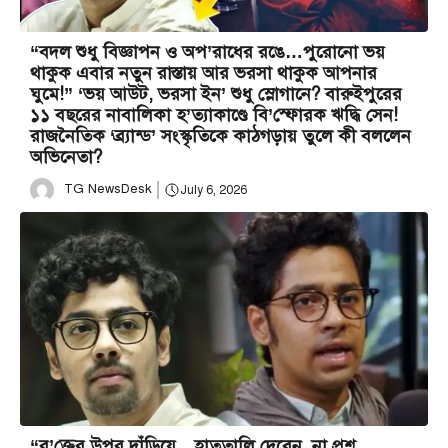
“বদল শুধু বিজ্ঞাপন ও অপ’রাধের রঙে…পুরোনো ভয়
থাকুক এবার নতুন রাস্তায় আর ভরসা থাকুক আপনার
ঘুমে!” ‘ভয় আউট, ভরসা ইন’ শুধু স্লোগানে? বারুইপুরের
১১ বছরের নাবালিকা হ’ত্যাকাণ্ডে বি’স্ফোরক ঋদ্ধি সেন!
রাজনৈতিক ‘ব্র্যান্ড’ সংস্কৃতিকে কাঠগড়ায় তুলে কী বললেন
অভিনেতা?
TG NewsDesk
July 6, 2026
“র’ক্তের উপর দাঁড়িয়ে…হাততালি দেবেন, না প্রশ্ন