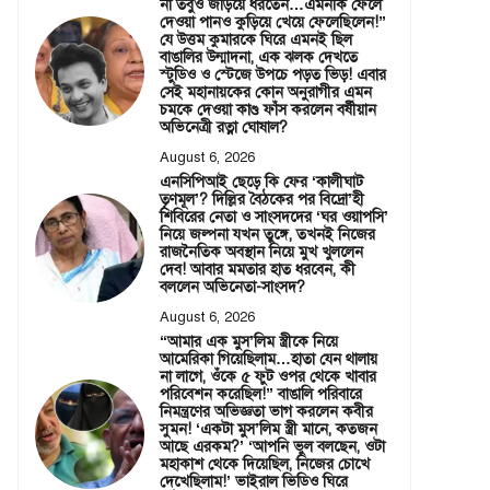
না তবুও জড়িয়ে ধরতেন…এমনকি ফেলে
দেওয়া পানও কুড়িয়ে খেয়ে ফেলেছিলেন!”
যে উত্তম কুমারকে ঘিরে এমনই ছিল
বাঙালির উন্মাদনা, এক ঝলক দেখতে
স্টুডিও ও স্টেজে উপচে পড়ত ভিড়! এবার
সেই মহানায়কের কোন অনুরাগীর এমন
চমকে দেওয়া কাণ্ড ফাঁস করলেন বর্ষীয়ান
অভিনেত্রী রত্না ঘোষাল?
August 6, 2026
এনসিপিআই ছেড়ে কি ফের ‘কালীঘাট
তৃণমূল’? দিল্লির বৈঠকের পর বিদ্রো’হী
শিবিরের নেতা ও সাংসদদের ‘ঘর ওয়াপসি’
নিয়ে জল্পনা যখন তুঙ্গে, তখনই নিজের
রাজনৈতিক অবস্থান নিয়ে মুখ খুললেন
দেব! আবার মমতার হাত ধরবেন, কী
বললেন অভিনেতা-সাংসদ?
August 6, 2026
“আমার এক মুস’লিম স্ত্রীকে নিয়ে
আমেরিকা গিয়েছিলাম…হাতা যেন থালায়
না লাগে, ওঁকে ৫ ফুট ওপর থেকে খাবার
পরিবেশন করেছিল!” বাঙালি পরিবারে
নিমন্ত্রণের অভিজ্ঞতা ভাগ করলেন কবীর
সুমন! ‘একটা মুস’লিম স্ত্রী মানে, কতজন
আছে এরকম?’ ‘আপনি ভুল বলছেন, ওটা
মহাকাশ থেকে দিয়েছিল, নিজের চোখে
দেখেছিলাম!’ ভাইরাল ভিডিও ঘিরে