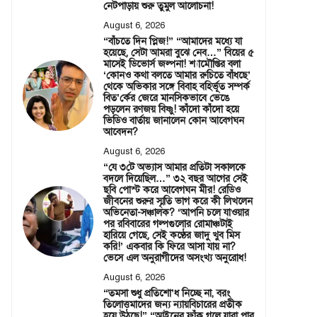
নেটপাড়ায় শুরু তুমুল আলোচনা!
August 6, 2026
“বাঁচতে দিন প্লিজ!” “আমাদের মধ্যে যা
হয়েছে, সেটা আমরা বুঝে নেব…” বিয়ের ৫
মাসেই ডিভোর্স জল্পনা! শ্যামৌপ্তির বলা
‘কোনও কথা বলতে আমার রুচিতে বাঁধছে’
থেকে অভিকার সঙ্গে বিবাহ বহির্ভূত সম্পর্ক
বিত’র্কের জেরে মানসিকভাবে ভেঙে
পড়লেন রণজয় বিষ্ণু! কাঁদো কাঁদো হয়ে
ভিডিও বার্তায় জানালেন কোন আবেগঘন
আবেদন?
August 6, 2026
“যে ৩টে অভ্যাস আমার প্রতিটা সকালকে
বদলে দিয়েছিল…” ৩২ বছর আগের সেই
ছবি পোস্ট করে আবেগঘন মীর! রেডিও
জীবনের শুরুর স্মৃতি ভাগ করে কী লিখলেন
অভিনেতা-সঞ্চালক? ‘আপনি চলে যাওয়ার
পর রবিবারের গল্পগুলোর রোমাঞ্চটাই
হারিয়ে গেছে, সেই কণ্ঠের জাদু খুব মিস
করি!’ একবার কি ফিরে আসা যায় না?
ভেসে এল অনুরাগীদের অসংখ্য অনুরোধ!
August 6, 2026
“তমসা শুধু প্রতিশো’ধ নিচ্ছে না, বরং
তিলোত্তমাদের জন্য ন্যায়বিচারের প্রতীক
হয়ে উঠছে!” “আইনের ফাঁক গলে যারা পার