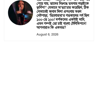
পেয়ে যায়, তাদের বিরুদ্ধে তমসার লড়াইকে
কুর্নিশ!” যেভাবে অ’ত্যা’চার করেছিল, ঠিক
সেভাবেই জবাব দিল! প্রশংসায় ভরল
নেটপাড়া, ‘তিলোত্তমা’র গতকালের পর্ব ছিল
১০০-তে ১০০! দর্শকদের একটাই দাবি,
এমন গল্পই তো চাই বাংলা টেলিভিশনে!
আপনারাও কি একমত?
August 6, 2026