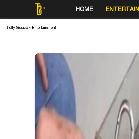
Skip
HOME
ENTERTAI
to
content
Tolly Gossip
»
Entertainment