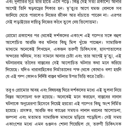
এবং দুর্নীতির সূত্র তাঁর হাতে এসে পড়ে। কিন্তু সেই সত্য প্রকাশ্যে আনার
আগেই তিনি ষড়যন্ত্রের শিকার হন। মৃ’ত্যুর আগে যমজ বোনকে সব
জানিয়ে যেতে পারলেও নিজের জীবন আর বাঁচাতে পারেন না। এরপর
সেই লড়াইয়ের দায়িত্ব নিজের কাঁধে তুলে নেয় তিলোত্তমা।
প্রোমো প্রকাশের পর থেকেই দর্শকদের একাংশ এই গল্পের সঙ্গে বহুল
আলোচিত আরজি কর ঘটনার কিছু মিল খুঁজে পাচ্ছেন। সামাজিক
মাধ্যমে অনেকেই লিখছেন, একজন তরুণী চিকিৎসক, হাসপাতালের
অন্দরের অনিয়ম, সত্য সামনে আনার চেষ্টা এবং তার আগেই মৃ’ত্যু, এই
ঘটনাপ্রবাহ তাঁদের বাস্তবের সেই আলোচিত ঘটনার কথা মনে করিয়ে
দিয়েছে। যদিও ধারাবাহিকের নির্মাতাদের পক্ষ থেকে কোথাও বলা হয়নি
যে এই গল্প কোনও নির্দিষ্ট বাস্তব ঘটনার উপর ভিত্তি করে তৈরি।
তবুও প্রোমোর আবহ এবং বিষয়বস্তু ঘিরে দর্শকদের মধ্যে এই তুলনা নিয়ে
বিস্তর আলোচনা শুরু হয়েছে। অনেকেই মনে করছেন, বাস্তবের নানান
ঘটনাকে অনুপ্রেরণা হিসেবে নিয়েই হয়তো এই গল্পের কিছু অংশ নির্মিত
হয়েছে। প্রসঙ্গত, আরজি কর কাণ্ডের সময়ও নানান ধরনের আলোচনা,
জল্পনা এবং মতামত সামাজিক মাধ্যমে ছড়িয়ে পড়েছিল। সেই সময়
একাংশের মধ্যে এমন গুঞ্জনও শোনা গিয়েছিল যে, তরুণী চিকিৎসক