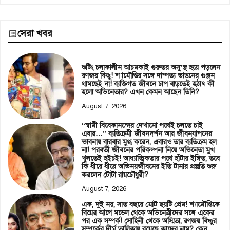
সেরা খবর
শুটিং চলাকালীন আচমকাই গুরুতর অসু’স্থ হয়ে পড়লেন
রণজয় বিষ্ণু! শ্যামৌপ্তির সঙ্গে দাম্পত্য ভাঙনের গুঞ্জন
থামছেই না! ব্যক্তিগত জীবনে চাপ বাড়তেই হঠাৎ কী
হলো অভিনেতার? এখন কেমন আছেন তিনি?
August 7, 2026
“স্বামী বিবেকানন্দের দেখানো পথেই চলতে চাই
এবার…” ব্যতিক্রমী জীবনদর্শন আর জীবনযাপনের
ভাবনায় বারবার মুগ্ধ করেন, এবারও তার ব্যতিক্রম হল
না! পরবর্তী জীবনের পরিকল্পনা নিয়ে অভিনেতা মুখ
খুলতেই হইচই! আধ্যাত্মিকতার পথে হাঁটার ইঙ্গিত, তবে
কি ধীরে ধীরে অভিনয়জীবনের ইতি টানার প্রস্তুতি শুরু
করলেন টোটা রায়চৌধুরী?
August 7, 2026
এক, দুই নয়, সাত বছরে মোট ছয়টি প্রেম! শ্যামৌপ্তিকে
বিয়ের আগে মডেল থেকে অভিনেত্রীদের সঙ্গে একের
পর এক সম্পর্ক! সোহিনী থেকে অস্মিতা, রণজয় বিষ্ণুর
সম্পর্কের দীর্ঘ তালিকায় রয়েছে কাদের নাম? কেন