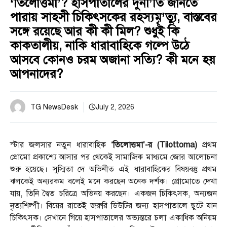
‘তিলোত্তমা’? হাসপাতালের দুর্নী’তি জানতে
পারায় সাহসী চিকিৎসকের রহস্যমৃ’ত্যু, বাস্তবের
সঙ্গে রয়েছে আর কী কী মিল? শুধুই কি
কাকতালীয়, নাকি ধারাবাহিকে গল্পে উঠে
আসবে কোনও চরম অজানা সত্যি? কী মনে হয়
আপনাদের?
TG NewsDesk
July 2, 2026
স্টার জলসার নতুন ধারাবাহিক
‘তিলোত্তমা’-র (Tilottoma)
প্রথম
প্রোমো প্রকাশ্যে আসার পর থেকেই সামাজিক মাধ্যমে জোর আলোচনা
শুরু হয়েছে। সুস্মিতা দে অভিনীত এই ধারাবাহিকের বিষয়বস্তু প্রথম
ঝলকেই অন্যরকম বলেই মনে করছেন অনেক দর্শক। প্রোমোতে দেখা
যায়, তিনি দ্বৈত চরিত্রে অভিনয় করছেন। একজন চিকিৎসক, অন্যজন
নৃত্যশিল্পী। বিয়ের রাতেই জরুরি ডিউটির জন্য হাসপাতালে ছুটে যান
চিকিৎসক। সেখানে গিয়ে হাসপাতালের অভ্যন্তরে চলা একাধিক অনিয়ম