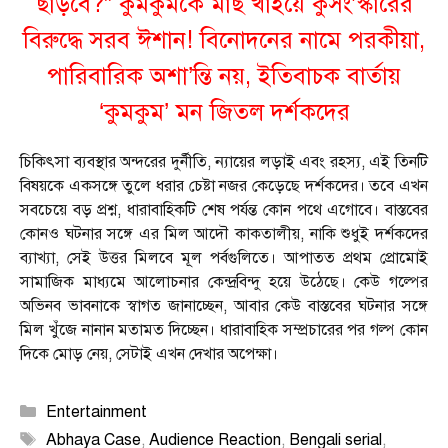
ছাড়বে?” কুমকুমকে মাছ খাইয়ে কুসং’স্কারের
বিরুদ্ধে সরব ঈশান! বিনোদনের নামে পরকীয়া,
পারিবারিক অশা’ন্তি নয়, ইতিবাচক বার্তায়
‘কুমকুম’ মন জিতল দর্শকদের
চিকিৎসা ব্যবস্থার অন্দরের দুর্নীতি, ন্যায়ের লড়াই এবং রহস্য, এই তিনটি
বিষয়কে একসঙ্গে তুলে ধরার চেষ্টা নজর কেড়েছে দর্শকদের। তবে এখন
সবচেয়ে বড় প্রশ্ন, ধারাবাহিকটি শেষ পর্যন্ত কোন পথে এগোবে। বাস্তবের
কোনও ঘটনার সঙ্গে এর মিল আদৌ কাকতালীয়, নাকি শুধুই দর্শকদের
ব্যাখ্যা, সেই উত্তর মিলবে মূল পর্বগুলিতে। আপাতত প্রথম প্রোমোই
সামাজিক মাধ্যমে আলোচনার কেন্দ্রবিন্দু হয়ে উঠেছে। কেউ গল্পের
অভিনব ভাবনাকে স্বাগত জানাচ্ছেন, আবার কেউ বাস্তবের ঘটনার সঙ্গে
মিল খুঁজে নানান মতামত দিচ্ছেন। ধারাবাহিক সম্প্রচারের পর গল্প কোন
দিকে মোড় নেয়, সেটাই এখন দেখার অপেক্ষা।
Categories
Entertainment
Tags
Abhaya Case
,
Audience Reaction
,
Bengali serial
,