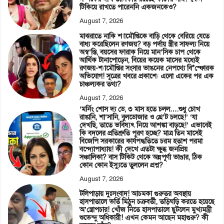
টিকিয়ে রাখতে পারেননি একজনকেও?
August 7, 2026
মাঝরাতে নাকি শ্যামৌপ্তিকে বাড়ি থেকে বেরিয়ে যেতে
বাধ্য করেছিলেন রণজয়? বড় পর্দায় স্ত্রীর সাফল্য নিয়ে
অস্ব’স্তি, বয়সের ফারাক নিয়ে মান’সিক চাপ থেকে
আর্থিক টানাপোড়েন, বিয়ের কয়েক মাসের মধ্যেই
রণজয়-শ্যামৌপ্তির সংসার ভাঙনের নেপথ্যে বি*স্ফোরক
অভিযোগ! সূত্রের খবরে প্রকাশ্যে এলো একের পর এক
চাঞ্চল্যকর তথ্য?
August 7, 2026
‘মর্নিং শোস দ্য ডে, ৩ মাস হতে চলল….শুধু চোখ
রাঙানি, শা’সানি, বুলডোজার ও থ্রে’ট চলছে!’ ‘যা
দেখছি, তাতে ভবিষ্যৎ নিয়ে আশঙ্কা বাড়ছে!’ এভাবেই
কি বদলের প্রতিশ্রুতি পূরণ হচ্ছে? মাত্র তিন মাসেই
বিজেপি সরকারের কার্যপদ্ধতিতে চরম হতাশ পরমা
বন্দ্যোপাধ্যায়! কী দেখে এতটা ক্ষুব্ধ জনপ্রিয়
সঞ্চালিকা? বাস টিকিট থেকে অন্নপূর্ণা ভাণ্ডার, ঠিক
কোন কোন ইস্যুতে তুললেন প্রশ্ন?
August 7, 2026
টলিপাড়ায় দুঃসংবাদ! আচমকা গুরুতর অবস্থায়
হাসপাতালে ভর্তি মিঠুন চক্রবর্তী, তড়িঘড়ি করতে হয়েছে
অ’স্ত্রোপচার! খোঁজ নিতে হাসপাতালে ছুটলেন মুখ্যমন্ত্রী
শুভেন্দু অধিকারী! এখন কেমন আছেন মহাগুরু? কী