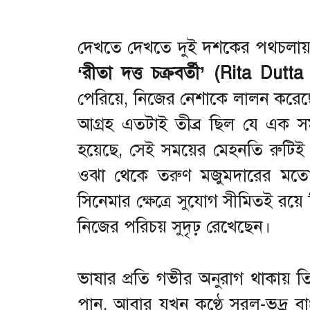
দেখতে দেখতে দুই দশকের পথচলায় 
‘রীতা দত্ত চক্রবর্তী’ (Rita Dut
পেরিয়ে, নিজের নেশাকে লালন করেছ
আগ্রহ এতটাই তীব্র ছিল যে এক 
হয়েছে, সেই সময়ের মেহনতি রুটিই
ওঝা থেকে তরুণ মজুমদারের মতো 
সিনেমার ক্ষেত্রে সুযোগ সীমিতই রয়
নিজের পরিচয় সুদৃঢ় রেখেছেন।
ভাষার প্রতি গভীর অনুরাগ থাকায় তি
পান, আবার যখন কণ্ঠে সরল-ভদ্র 