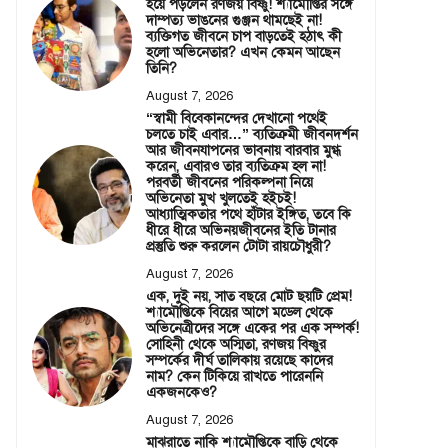
হয়ে পড়লেন রণজয় বিষ্ণু! শ্যামৌপ্তির সঙ্গে
দাম্পত্য ভাঙনের গুঞ্জন থামছেই না!
ব্যক্তিগত জীবনে চাপ বাড়তেই হঠাৎ কী
হলো অভিনেতার? এখন কেমন আছেন
তিনি?
August 7, 2026
“স্বামী বিবেকানন্দের দেখানো পথেই
চলতে চাই এবার…” ব্যতিক্রমী জীবনদর্শন
আর জীবনযাপনের ভাবনায় বারবার মুগ্ধ
করেন, এবারও তার ব্যতিক্রম হল না!
পরবর্তী জীবনের পরিকল্পনা নিয়ে
অভিনেতা মুখ খুলতেই হইচই!
আধ্যাত্মিকতার পথে হাঁটার ইঙ্গিত, তবে কি
ধীরে ধীরে অভিনয়জীবনের ইতি টানার
প্রস্তুতি শুরু করলেন টোটা রায়চৌধুরী?
August 7, 2026
এক, দুই নয়, সাত বছরে মোট ছয়টি প্রেম!
শ্যামৌপ্তিকে বিয়ের আগে মডেল থেকে
অভিনেত্রীদের সঙ্গে একের পর এক সম্পর্ক!
সোহিনী থেকে অস্মিতা, রণজয় বিষ্ণুর
সম্পর্কের দীর্ঘ তালিকায় রয়েছে কাদের
নাম? কেন টিকিয়ে রাখতে পারেননি
একজনকেও?
August 7, 2026
মাঝরাতে নাকি শ্যামৌপ্তিকে বাড়ি থেকে