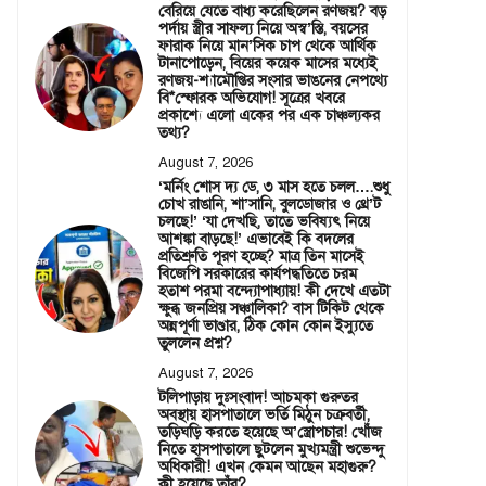
বেরিয়ে যেতে বাধ্য করেছিলেন রণজয়? বড়
পর্দায় স্ত্রীর সাফল্য নিয়ে অস্ব’স্তি, বয়সের
ফারাক নিয়ে মান’সিক চাপ থেকে আর্থিক
টানাপোড়েন, বিয়ের কয়েক মাসের মধ্যেই
রণজয়-শ্যামৌপ্তির সংসার ভাঙনের নেপথ্যে
বি*স্ফোরক অভিযোগ! সূত্রের খবরে
প্রকাশ্যে এলো একের পর এক চাঞ্চল্যকর
তথ্য?
August 7, 2026
‘মর্নিং শোস দ্য ডে, ৩ মাস হতে চলল….শুধু
চোখ রাঙানি, শা’সানি, বুলডোজার ও থ্রে’ট
চলছে!’ ‘যা দেখছি, তাতে ভবিষ্যৎ নিয়ে
আশঙ্কা বাড়ছে!’ এভাবেই কি বদলের
প্রতিশ্রুতি পূরণ হচ্ছে? মাত্র তিন মাসেই
বিজেপি সরকারের কার্যপদ্ধতিতে চরম
হতাশ পরমা বন্দ্যোপাধ্যায়! কী দেখে এতটা
ক্ষুব্ধ জনপ্রিয় সঞ্চালিকা? বাস টিকিট থেকে
অন্নপূর্ণা ভাণ্ডার, ঠিক কোন কোন ইস্যুতে
তুললেন প্রশ্ন?
August 7, 2026
টলিপাড়ায় দুঃসংবাদ! আচমকা গুরুতর
অবস্থায় হাসপাতালে ভর্তি মিঠুন চক্রবর্তী,
তড়িঘড়ি করতে হয়েছে অ’স্ত্রোপচার! খোঁজ
নিতে হাসপাতালে ছুটলেন মুখ্যমন্ত্রী শুভেন্দু
অধিকারী! এখন কেমন আছেন মহাগুরু?
কী হয়েছে তাঁর?