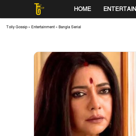
Skip
HOME
ENTERTAI
to
content
Tolly Gossip
»
Entertainment
»
Bangla Serial