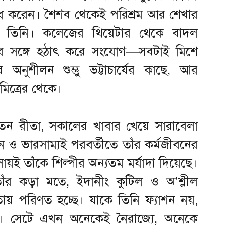
বোধ করেন। শৈশব থেকেই পরিশ্রম আর শেখার
 তিনি। কলেজের থিয়েটার থেকে বাদল
ণী’র সঙ্গে হঠাৎ করে সংযোগ—সবটাই মিশে
র অনুশীলন শুম্ভু ভট্টাচার্যের কাছে, আর
মিত্রের থেকে।
েন রীতা, সকালের খাবার খেয়ে সারাবেলা
ধন ও ভারসাম্যই পরবর্তীতে তাঁর কর্মজীবনের
য়ই তাঁকে শিল্পীর অন্যতম মর্যাদা দিয়েছে।
ে তাঁর কড়া মতে, ইদানীং কুটিল ও অ’শ্লীল
তায় পরিণত হচ্ছে। যাকে তিনি ফ্যাশন নয়,
খেন। সেটে এখন অনেকেই নৈরাজ্যে, অনেকে