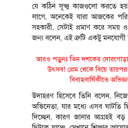
যে কঠিন সূক্ষ্ম কাজগুলো করতে হয়
লাগে, অনেকেই যারা আজকের পরিচ
সহকারী, সেটাই প্রমাণ করে সময় ও
জন্য বলেন, এই ত্রুটি একটু মনযোগী 
আরও পড়ুনঃ তিন দশকের দোরগোড়ায় 
উৎসব! প্রেম থেকে বিয়ে তারপর 
বিবাহবার্ষিকীতে অভিজ্
উদাহরণ হিসেবে তিনি বলেন, নি
অভিনেতা, যার মধ্যে এসব ঘাটতি ছি
দিচ্ছেন, কারণ জানার আগ্রহই বড়
ছিটকে যাচ্ছে, সেখানে শিক্ষার আয়ো