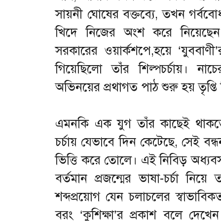
সায়নী ঘোষের বক্তব্যে, তখন গর্ব
খিদে নিজের অংশ করে নিয়েছেন
সরকারের ওয়ার্কশপে,হয়ে ‘যুববা
গিয়েছিলো তাঁর শিল্পচর্চায়। নাচে
অভিনয়ের প্রথাগত পাঠ শুরু হয় তৃপ্তি 
এমনকি এক যুগ তাঁর কাছেই থাকত
চর্চায় যেভাবে দিন কেটেছে, সেই বন্
ভিত্তি করে তোলে। এই নিবিড় অধ্যবসা
বর্তমান প্রজন্মের ভাষা-চর্চা নিয়
শব্দপ্রয়োগ যেন চলাচলের স্বাভাবিক
বরং ‘কুশিক্ষা’র প্রকাশ বলে দে