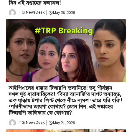
নিন এই সপ্তাহের ফলাফল!
TG NewsDesk
May 28, 2026
আইপিএলের ধাক্কায় টিআরপি তলানিতে! তবু শীর্ষস্থান
দখল দুই ধারাবাহিকের! ‘বিদ্যা ব্যানার্জি’র দাপট অব্যাহত,
এক ধাক্কায় টপার লিস্ট থেকে নীচে নামল ‘তারে ধরি ধরি’!
‘পরিণীতা’র জায়গা কোথায়? জেনে নিন, এই সপ্তাহের
টিআরপি তালিকায় কে কোথায়?
TG NewsDesk
May 21, 2026