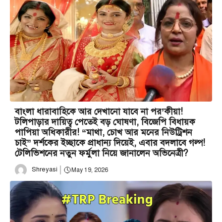
বাংলা ধারাবাহিকে আর দেখানো যাবে না পর’কীয়া!
টলিপাড়ার দায়িত্ব পেতেই বড় ঘোষণা, বিজেপি বিধায়ক
পাপিয়া অধিকারীর! “মাথা, চোখ আর মনের নিউট্রিশন
চাই” দর্শকের ইচ্ছাকে প্রাধান্য দিয়েই, এবার বদলাবে গল্প!
টেলিভিশনের নতুন ফর্মুলা নিয়ে জানালেন অভিনেত্রী?
Shreyasi
May 19, 2026