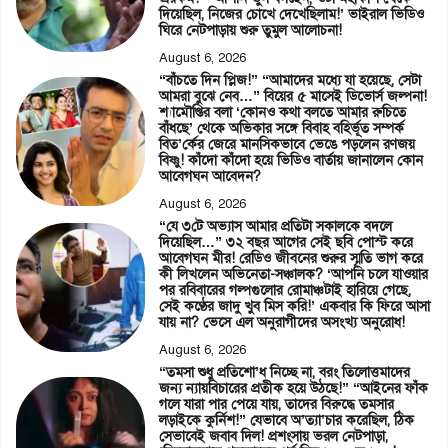
দিয়েছিল, নিজের চোখে দেখেছিলাম!’ ভাইরাল ভিডিও
ঘিরে নেটপাড়ায় শুরু তুমুল আলোচনা!
August 6, 2026
“বাঁচতে দিন প্লিজ!” “আমাদের মধ্যে যা হয়েছে, সেটা
আমরা বুঝে নেব…” বিয়ের ৫ মাসেই ডিভোর্স জল্পনা!
শ্যামৌপ্তির বলা ‘কোনও কথা বলতে আমার রুচিতে
বাঁধছে’ থেকে অভিকার সঙ্গে বিবাহ বহির্ভূত সম্পর্ক
বিত’র্কের জেরে মানসিকভাবে ভেঙে পড়লেন রণজয়
বিষ্ণু! কাঁদো কাঁদো হয়ে ভিডিও বার্তায় জানালেন কোন
আবেগঘন আবেদন?
August 6, 2026
“যে ৩টে অভ্যাস আমার প্রতিটা সকালকে বদলে
দিয়েছিল…” ৩২ বছর আগের সেই ছবি পোস্ট করে
আবেগঘন মীর! রেডিও জীবনের শুরুর স্মৃতি ভাগ করে
কী লিখলেন অভিনেতা-সঞ্চালক? ‘আপনি চলে যাওয়ার
পর রবিবারের গল্পগুলোর রোমাঞ্চটাই হারিয়ে গেছে,
সেই কণ্ঠের জাদু খুব মিস করি!’ একবার কি ফিরে আসা
যায় না? ভেসে এল অনুরাগীদের অসংখ্য অনুরোধ!
August 6, 2026
“তমসা শুধু প্রতিশো’ধ নিচ্ছে না, বরং তিলোত্তমাদের
জন্য ন্যায়বিচারের প্রতীক হয়ে উঠছে!” “আইনের ফাঁক
গলে যারা পার পেয়ে যায়, তাদের বিরুদ্ধে তমসার
লড়াইকে কুর্নিশ!” যেভাবে অ’ত্যা’চার করেছিল, ঠিক
সেভাবেই জবাব দিল! প্রশংসায় ভরল নেটপাড়া,