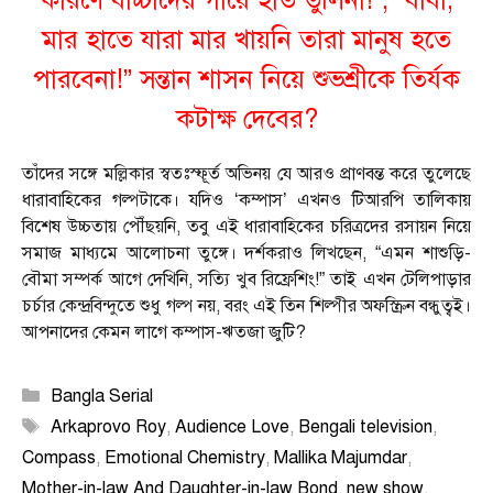
কারণে বাচ্চাদের গায়ে হাত তুলিনা!”, “বাবা,
মার হাতে যারা মার খায়নি তারা মানুষ হতে
পারবেনা!” সন্তান শাসন নিয়ে শুভশ্রীকে তির্যক
কটাক্ষ দেবের?
তাঁদের সঙ্গে মল্লিকার স্বতঃস্ফূর্ত অভিনয় যে আরও প্রাণবন্ত করে তুলেছে
ধারাবাহিকের গল্পটাকে। যদিও ‘কম্পাস’ এখনও টিআরপি তালিকায়
বিশেষ উচ্চতায় পৌঁছয়নি, তবু এই ধারাবাহিকের চরিত্রদের রসায়ন নিয়ে
সমাজ মাধ্যমে আলোচনা তুঙ্গে। দর্শকরাও লিখছেন, “এমন শাশুড়ি-
বৌমা সম্পর্ক আগে দেখিনি, সত্যি খুব রিফ্রেশিং!” তাই এখন টেলিপাড়ার
চর্চার কেন্দ্রবিন্দুতে শুধু গল্প নয়, বরং এই তিন শিল্পীর অফস্ক্রিন বন্ধুত্বই।
আপনাদের কেমন লাগে কম্পাস-ঋতজা জুটি?
Categories
Bangla Serial
Tags
Arkaprovo Roy
,
Audience Love
,
Bengali television
,
Compass
,
Emotional Chemistry
,
Mallika Majumdar
,
Mother-in-law And Daughter-in-law Bond
,
new show
,