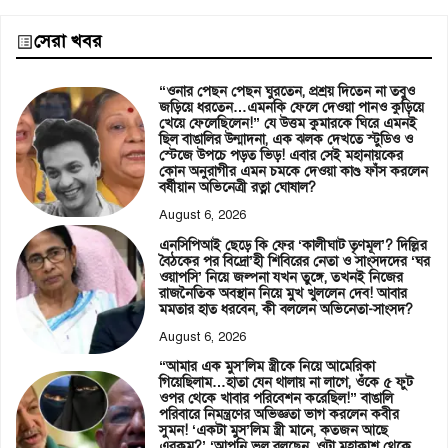
সেরা খবর
“ওনার পেছন পেছন ঘুরতেন, প্রশ্রয় দিতেন না তবুও
জড়িয়ে ধরতেন…এমনকি ফেলে দেওয়া পানও কুড়িয়ে
খেয়ে ফেলেছিলেন!” যে উত্তম কুমারকে ঘিরে এমনই
ছিল বাঙালির উন্মাদনা, এক ঝলক দেখতে স্টুডিও ও
স্টেজে উপচে পড়ত ভিড়! এবার সেই মহানায়কের
কোন অনুরাগীর এমন চমকে দেওয়া কাণ্ড ফাঁস করলেন
বর্ষীয়ান অভিনেত্রী রত্না ঘোষাল?
August 6, 2026
এনসিপিআই ছেড়ে কি ফের ‘কালীঘাট তৃণমূল’? দিল্লির
বৈঠকের পর বিদ্রো’হী শিবিরের নেতা ও সাংসদদের ‘ঘর
ওয়াপসি’ নিয়ে জল্পনা যখন তুঙ্গে, তখনই নিজের
রাজনৈতিক অবস্থান নিয়ে মুখ খুললেন দেব! আবার
মমতার হাত ধরবেন, কী বললেন অভিনেতা-সাংসদ?
August 6, 2026
“আমার এক মুস’লিম স্ত্রীকে নিয়ে আমেরিকা
গিয়েছিলাম…হাতা যেন থালায় না লাগে, ওঁকে ৫ ফুট
ওপর থেকে খাবার পরিবেশন করেছিল!” বাঙালি
পরিবারে নিমন্ত্রণের অভিজ্ঞতা ভাগ করলেন কবীর
সুমন! ‘একটা মুস’লিম স্ত্রী মানে, কতজন আছে
এরকম?’ ‘আপনি ভুল বলছেন, ওটা মহাকাশ থেকে