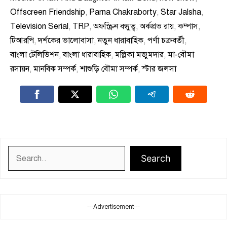
Offscreen Friendship
,
Parna Chakraborty
,
Star Jalsha
,
Television Serial
,
TRP
,
অফস্ক্রিন বন্ধুত্ব
,
অর্কপ্রভ রায়
,
কম্পাস
,
টিআরপি
,
দর্শকের ভালোবাসা
,
নতুন ধারাবাহিক
,
পর্ণা চক্রবর্তী
,
বাংলা টেলিভিশন
,
বাংলা ধারাবাহিক
,
মল্লিকা মজুমদার
,
মা-বৌমা
রসায়ন
,
মানবিক সম্পর্ক
,
শাশুড়ি বৌমা সম্পর্ক
,
স্টার জলসা
Search
Search
---Advertisement---