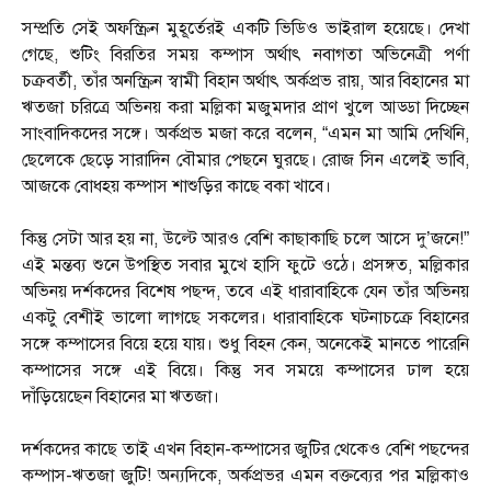
সম্প্রতি সেই অফস্ক্রিন মুহূর্তেরই একটি ভিডিও ভাইরাল হয়েছে। দেখা
গেছে, শুটিং বিরতির সময় কম্পাস অর্থাৎ নবাগতা অভিনেত্রী পর্ণা
চক্রবর্তী, তাঁর অনস্ক্রিন স্বামী বিহান অর্থাৎ অর্কপ্রভ রায়, আর বিহানের মা
ঋতজা চরিত্রে অভিনয় করা মল্লিকা মজুমদার প্রাণ খুলে আড্ডা দিচ্ছেন
সাংবাদিকদের সঙ্গে। অর্কপ্রভ মজা করে বলেন, “এমন মা আমি দেখিনি,
ছেলেকে ছেড়ে সারাদিন বৌমার পেছনে ঘুরছে। রোজ সিন এলেই ভাবি,
আজকে বোধহয় কম্পাস শাশুড়ির কাছে বকা খাবে।
কিন্তু সেটা আর হয় না, উল্টে আরও বেশি কাছাকাছি চলে আসে দু’জনে!”
এই মন্তব্য শুনে উপস্থিত সবার মুখে হাসি ফুটে ওঠে। প্রসঙ্গত, মল্লিকার
অভিনয় দর্শকদের বিশেষ পছন্দ, তবে এই ধারাবাহিকে যেন তাঁর অভিনয়
একটু বেশীই ভালো লাগছে সকলের। ধারাবাহিকে ঘটনাচক্রে বিহানের
সঙ্গে কম্পাসের বিয়ে হয়ে যায়। শুধু বিহন কেন, অনেকেই মানতে পারেনি
কম্পাসের সঙ্গে এই বিয়ে। কিন্তু সব সময়ে কম্পাসের ঢাল হয়ে
দাঁড়িয়েছেন বিহানের মা ঋতজা।
দর্শকদের কাছে তাই এখন বিহান-কম্পাসের জুটির থেকেও বেশি পছন্দের
কম্পাস-ঋতজা জুটি! অন্যদিকে, অর্কপ্রভর এমন বক্তব্যের পর মল্লিকাও