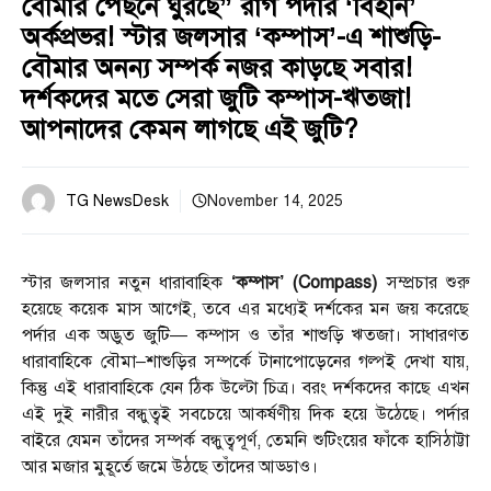
বৌমার পেছনে ঘুরছে” রাগ পর্দার ‘বিহান’
অর্কপ্রভর! স্টার জলসার ‘কম্পাস’-এ শাশুড়ি-
বৌমার অনন্য সম্পর্ক নজর কাড়ছে সবার!
দর্শকদের মতে সেরা জুটি কম্পাস-ঋতজা!
আপনাদের কেমন লাগছে এই জুটি?
TG NewsDesk
November 14, 2025
স্টার জলসার নতুন ধারাবাহিক
‘কম্পাস’ (Compass)
সম্প্রচার শুরু
হয়েছে কয়েক মাস আগেই, তবে এর মধ্যেই দর্শকের মন জয় করেছে
পর্দার এক অদ্ভুত জুটি— কম্পাস ও তাঁর শাশুড়ি ঋতজা। সাধারণত
ধারাবাহিকে বৌমা–শাশুড়ির সম্পর্কে টানাপোড়েনের গল্পই দেখা যায়,
কিন্তু এই ধারাবাহিকে যেন ঠিক উল্টো চিত্র। বরং দর্শকদের কাছে এখন
এই দুই নারীর বন্ধুত্বই সবচেয়ে আকর্ষণীয় দিক হয়ে উঠেছে। পর্দার
বাইরে যেমন তাঁদের সম্পর্ক বন্ধুত্বপূর্ণ, তেমনি শুটিংয়ের ফাঁকে হাসিঠাট্টা
আর মজার মুহূর্তে জমে উঠছে তাঁদের আড্ডাও।