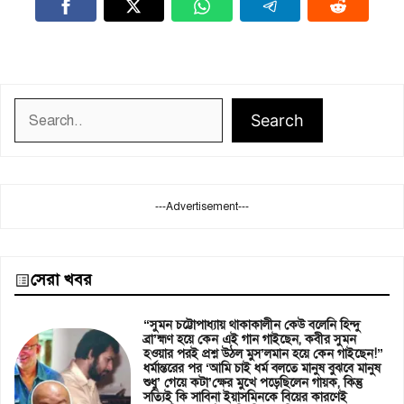
Search
Search
---Advertisement---
সেরা খবর
“সুমন চট্টোপাধ্যায় থাকাকালীন কেউ বলেনি হিন্দু
ব্রা’হ্মণ হয়ে কেন এই গান গাইছেন, কবীর সুমন
হওয়ার পরই প্রশ্ন উঠল মুস’লমান হয়ে কেন গাইছেন!”
ধর্মান্তরের পর ‘আমি চাই ধর্ম বলতে মানুষ বুঝবে মানুষ
শুধু’ গেয়ে কটা’ক্ষের মুখে পড়েছিলেন গায়ক, কিন্তু
সত্যিই কি সাবিনা ইয়াসমিনকে বিয়ের কারণেই