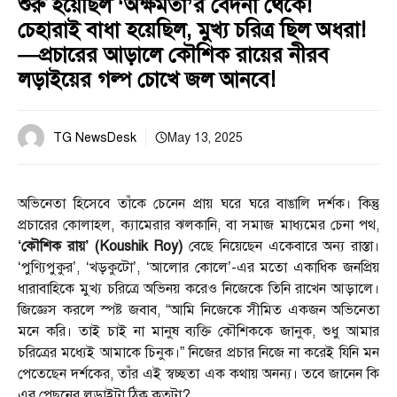
শুরু হয়েছিল ‘অক্ষমতা’র বেদনা থেকে!
চেহারাই বাধা হয়েছিল, মুখ্য চরিত্র ছিল অধরা!
—প্রচারের আড়ালে কৌশিক রায়ের নীরব
লড়াইয়ের গল্প চোখে জল আনবে!
TG NewsDesk
May 13, 2025
অভিনেতা হিসেবে তাঁকে চেনেন প্রায় ঘরে ঘরে বাঙালি দর্শক। কিন্তু
প্রচারের কোলাহল, ক্যামেরার ঝলকানি, বা সমাজ মাধ্যমের চেনা পথ,
‘কৌশিক রায়’ (Koushik Roy)
বেছে নিয়েছেন একেবারে অন্য রাস্তা।
‘পুণ্যিপুকুর’, ‘খড়কুটো’, ‘আলোর কোলে’-এর মতো একাধিক জনপ্রিয়
ধারাবাহিকে মুখ্য চরিত্রে অভিনয় করেও নিজেকে তিনি রাখেন আড়ালে।
জিজ্ঞেস করলে স্পষ্ট জবাব, “আমি নিজেকে সীমিত একজন অভিনেতা
মনে করি। তাই চাই না মানুষ ব্যক্তি কৌশিককে জানুক, শুধু আমার
চরিত্রের মধ্যেই আমাকে চিনুক।” নিজের প্রচার নিজে না করেই যিনি মন
পেতেছেন দর্শকের, তাঁর এই স্বচ্ছতা এক কথায় অনন্য। তবে জানেন কি
এর পেছনের লড়াইটা ঠিক কতটা?