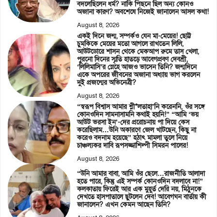
বদলেছিলেন ধর্ম? নাকি পিছনে ছিল অন্য কোনও
অজানা কারণ? অবশেষে নিজেই জানালেন আসল কথা!
August 8, 2026
একই দিনে জন্ম, সম্পর্কও যেন মা-মেয়ের! ছোট্ট
চুমকিকে মেয়ের মতো আগলে রাখতেন লিলি,
আউটডোরে শাসন থেকে মেকআপ রুমে তাস খেলা,
পুরনো দিনের স্মৃতি হাতড়ে আবেগপ্রবণ দেবশ্রী,
‘লিলিমাসি’র স্নেহে আজও ভাসেন তিনি? জন্মদিনে
একে অপরের জীবনের অজানা অধ্যায় ভাগ করলেন
দুই প্রজন্মের অভিনেত্রী?
August 8, 2026
“স্বরূপ বিশ্বাস আমার শ্লী*লতাহা’নি করেননি, ওঁর সঙ্গে
কোনওদিন সামনাসামনি কথাই হয়নি!” “আমি ‘ভয়
আউট ভরসা ইন’-দের প্ররোচনায় পা দিয়ে কেস
করেছিলাম…উনি অকারণে জেল খাটছেন, কিছু না
করেও বদনাম হয়েছে” হঠাৎ মামলা তুলে নিয়ে
চাঞ্চল্যকর দাবি রূপসজ্জাশিল্পী সিমরন পালের!
August 8, 2026
“উনি আমার বাবা, আমি ওঁর ছেলে…রাজনীতি আলাদা
হতে পারে, কিন্তু এই সম্পর্ক কোনওদিন বদলাবে না!”
কলকাতায় ফিরেই আর এক মুহূর্ত দেরি নয়, মিঠুনকে
দেখতে হাসপাতালে ছুটলেন দেব! আবেগঘন বার্তায় কী
জানালেন? এখন কেমন আছেন তিনি?