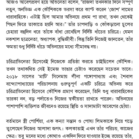
আজও আবেগপ্রবণ হয়ে অভিনেতা বলেন, “রাজদা তখনকার দিনে সম্পূর্ণ
নতুন, অনভিজ্ঞ এক কৌশিককে ভরসা করে কাস্ট করেন ‘জোশ’ নামের
ধারাবাহিকে। এটাই ছিল আমার অভিনয়ে প্রথম পা রাখা, তখন থেকেই
পিছন ফিরে তাকাতে হয়নি আর।” তাঁর চাপদাড়ি ও কোঁকড়ানো চুলের
চেহারা বহুদিন ধরে তাঁকে বাঁধা রেখেছিল নির্দিষ্ট ধাঁচের চরিত্রে। যেমন
নকশাল ছাত্রনেতা, অধ্যাপক, বুদ্ধিজীবী। কিন্তু তিনি নিজেই জানতেন, তাঁর
ক্ষমতা শুধু নির্দিষ্ট ধাঁচে অভিনয়ের মধ্যে সীমাবদ্ধ নয়।
চরিত্রাভিনেতা হিসেবেই নিজেকে প্রতিষ্ঠা করতে চাইছিলেন কৌশিক।
তখন তথাকথিত সেই ইমেজ ভাঙার চেষ্টাও করেছেন সচেতন ভাবে।
২০১৮ সালের ‘মাটি’ সিনেমায় লীনা গঙ্গোপাধ্যায় এবং শৈবাল
বন্দ্যোপাধ্যায়ের পরিচালনায় গুরুত্বপূর্ণ একটি চরিত্রে অভিনয় করে
চরিত্রাভিনেতা হিসেবে কৌশিক প্রমাণ করেছেন, তিনি শুধু ধারাবাহিকের
তারকা নন, বড় পর্দাতেও নিজের স্বকীয়তা রাখতে পারেন। অভিনয়ের
পাশাপাশি ব্যক্তিগত জীবনেও রয়েছে স্থিতি ও সাদামাটা আবেগের ছোঁয়া।
বর্তমানে স্ত্রী পোর্শিয়া, এক কন্যা সন্তান ও পোষ্য লিমকাকে নিয়ে গড়ে
তুলেছেন নিজের আলাদা জগৎ। কলকাতাই এখন তাঁর পরিচয়, কাজের
ক্ষেত্র। তবু মনের মধ্যে কোথাও একদিন ফিরে যাওয়ার ইচ্ছে রয়েছে তাঁর,