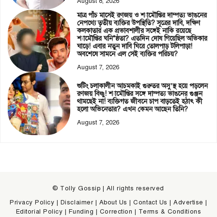
August 8, 2026
মাত্র পাঁচ মাসেই রণজয় ও শ্যামৌপ্তির দাম্পত্য ভাঙনের
নেপথ্যে তৃতীয় ব্যক্তির উপস্থিতি? সূত্রের দাবি, দক্ষিণ
কলকাতার এক প্রভাবশালীর সঙ্গেই নাকি রয়েছে
শ্যামৌপ্তির ঘনি*ষ্ঠতা? এতদিন দোষ গিয়েছিল অভিকার
ঘাড়ে! এবার নতুন দাবি ঘিরে তোলপাড় টলিপাড়া!
অবশেষে সামনে এল সেই ব্যক্তির পরিচয়?
August 7, 2026
শুটিং চলাকালীন আচমকাই গুরুতর অসু’স্থ হয়ে পড়লেন
রণজয় বিষ্ণু! শ্যামৌপ্তির সঙ্গে দাম্পত্য ভাঙনের গুঞ্জন
থামছেই না! ব্যক্তিগত জীবনে চাপ বাড়তেই হঠাৎ কী
হলো অভিনেতার? এখন কেমন আছেন তিনি?
August 7, 2026
© Tolly Gossip | All rights reserved
Privacy Policy
|
Disclaimer
|
About Us
|
Contact Us
|
Advertise
|
Editorial Policy
|
Funding
|
Correction
|
Terms & Conditions