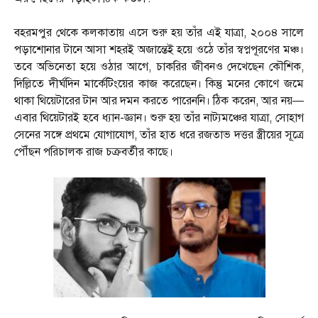
বহরমপুর থেকে কলকাতায় এসে শুরু হয় তাঁর এই যাত্রা, ২০০৪ সালে
পড়াশোনার টানে আসা শহরই অজান্তেই হয়ে ওঠে তাঁর স্বপ্নপূরণের মঞ্চ।
তবে অভিনেতা হয়ে ওঠার আগে, চাকরির জীবনও দেখেছেন কৌশিক,
দিল্লিতে দীর্ঘদিন মার্কেটিংয়ের কাজ করেছেন। কিন্তু মনের কোণে জমে
থাকা থিয়েটারের টান আর দমন করতে পারেননি। ঠিক করেন, আর নয়—
এবার থিয়েটারই হবে ধ্যান-জ্ঞান। শুরু হয় তাঁর নাট্যমঞ্চের যাত্রা, সোহাগ
সেনের সঙ্গে প্রথমে যোগাযোগ, তাঁর হাত ধরে রজতাভ দত্তর স্ত্রীয়ের সূত্রে
পৌঁছন পরিচালক রাজ চক্রবর্তীর কাছে।