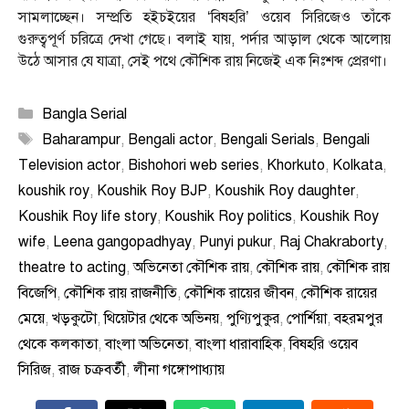
সামলাচ্ছেন। সম্প্রতি হইচইয়ের ‘বিষহরি’ ওয়েব সিরিজেও তাঁকে
গুরুত্বপূর্ণ চরিত্রে দেখা গেছে। বলাই যায়, পর্দার আড়াল থেকে আলোয়
উঠে আসার যে যাত্রা, সেই পথে কৌশিক রায় নিজেই এক নিঃশব্দ প্রেরণা।
Categories
Bangla Serial
Tags
Baharampur
,
Bengali actor
,
Bengali Serials
,
Bengali
Television actor
,
Bishohori web series
,
Khorkuto
,
Kolkata
,
koushik roy
,
Koushik Roy BJP
,
Koushik Roy daughter
,
Koushik Roy life story
,
Koushik Roy politics
,
Koushik Roy
wife
,
Leena gangopadhyay
,
Punyi pukur
,
Raj Chakraborty
,
theatre to acting
,
অভিনেতা কৌশিক রায়
,
কৌশিক রায়
,
কৌশিক রায়
বিজেপি
,
কৌশিক রায় রাজনীতি
,
কৌশিক রায়ের জীবন
,
কৌশিক রায়ের
মেয়ে
,
খড়কুটো
,
থিয়েটার থেকে অভিনয়
,
পুণ্যিপুকুর
,
পোর্শিয়া
,
বহরমপুর
থেকে কলকাতা
,
বাংলা অভিনেতা
,
বাংলা ধারাবাহিক
,
বিষহরি ওয়েব
সিরিজ
,
রাজ চক্রবর্তী
,
লীনা গঙ্গোপাধ্যায়