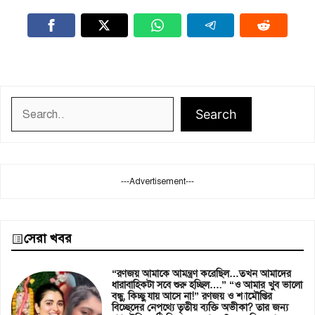
Search
Search
---Advertisement---
সেরা খবর
“রণজয় আমাকে আমন্ত্রণ করেছিল…তখন আমাদের
ধারাবাহিকটা সবে শুরু হচ্ছিল….” “ও আমার খুব ভালো
বন্ধু, কিচ্ছু যায় আসে না!” রণজয় ও শ্যামৌপ্তির
বিচ্ছেদের নেপথ্যে তৃতীয় ব্যক্তি অভীকা? তার জন্য