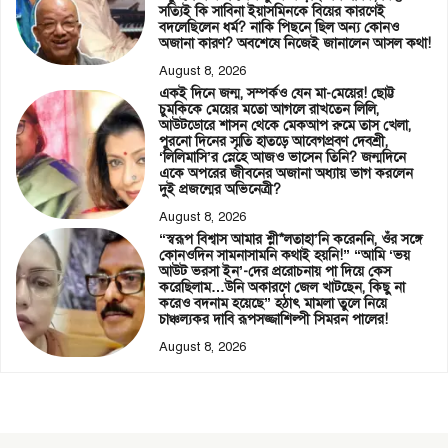
সত্যিই কি সাবিনা ইয়াসমিনকে বিয়ের কারণেই
বদলেছিলেন ধর্ম? নাকি পিছনে ছিল অন্য কোনও
অজানা কারণ? অবশেষে নিজেই জানালেন আসল কথা!
August 8, 2026
একই দিনে জন্ম, সম্পর্কও যেন মা-মেয়ের! ছোট্ট
চুমকিকে মেয়ের মতো আগলে রাখতেন লিলি,
আউটডোরে শাসন থেকে মেকআপ রুমে তাস খেলা,
পুরনো দিনের স্মৃতি হাতড়ে আবেগপ্রবণ দেবশ্রী,
‘লিলিমাসি’র স্নেহে আজও ভাসেন তিনি? জন্মদিনে
একে অপরের জীবনের অজানা অধ্যায় ভাগ করলেন
দুই প্রজন্মের অভিনেত্রী?
August 8, 2026
“স্বরূপ বিশ্বাস আমার শ্লী*লতাহা’নি করেননি, ওঁর সঙ্গে
কোনওদিন সামনাসামনি কথাই হয়নি!” “আমি ‘ভয়
আউট ভরসা ইন’-দের প্ররোচনায় পা দিয়ে কেস
করেছিলাম…উনি অকারণে জেল খাটছেন, কিছু না
করেও বদনাম হয়েছে” হঠাৎ মামলা তুলে নিয়ে
চাঞ্চল্যকর দাবি রূপসজ্জাশিল্পী সিমরন পালের!
August 8, 2026