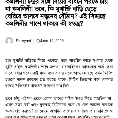
কমলিনী! চন্দ্রর সঙ্গে বিয়ের বাঁধনে পরতে চায়
না কমলিনী! তবে, কি মুখার্জি বাড়ি ছেড়ে
বেরিয়ে আসবে নতুনের বৌঠান? এই সিদ্ধান্তে
কমলিনীর পাশে থাকবে কী স্বতন্ত্র?
Shreyasi
June 14, 2025
চন্দ্র মুখার্জি বাড়িতে ফিরে এসেছে, তাই শাশুড়ির কাছে সংসার থেকে
মুক্তি চাইল কমলিনী। স্টার জলসা ধারাবাহিকের আজকের পর্বে দেখা
যাবে, বর্ষার ঘরে সবাই যখন বসে বাবার সঙ্গে আড্ডা মারছে তখন মিটিল
চন্দ্রকে নানান রকমের প্রশ্ন করতে থাকে। মিটিল জিজ্ঞাসা করে কোথায়
থাকত? কিভাবে থাকত? জায়গার নাম কি?
তবে চাঁদু এইসব প্রশ্নের কোন ভাবেই সঠিক উত্তর দিতে পারছিল না।
এমন সময় বর্ষা এবং বুবলাই মিটিলকে বলে সে কেন তাদের বাবাকে
অযথা প্রশ্ন করছে? যে হোমে এতদিন তাদের বাবা ছিল তারা যদি খোঁজ
করে আর খোঁজ পায় তখন নয় বলে দেওয়া যাবে, এমনটাই বলে বুবলাই।