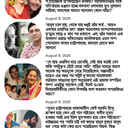
শ্যামৌপ্তিকে ঠি’কিয়েছেন রণজয়? সহঅভিনেতার সঙ্গে
ঘনি’ষ্ঠতার গুঞ্জনে হচ্ছে বদনাম! প্রথমবার মুখ খুললেন
নায়িকা, অবশেষে সামনে আনলেন কোন সত্যি?
August 8, 2026
‘মানুষ চলে যায়, থেকে যায় শুধুই তাঁর কর্ম…আরও
একবার প্রমাণিত হল!’ রাহুল অরুণোদয় বন্দ্যোপাধ্যায়ের
মৃ’ত্যুর সাড়ে ৪ মাস পর প্রকাশ্যে এল, তাঁর অজানা এক
অবদান! প্রয়াত অভিনেতার মানবিকতার এমন গল্প
শোনালেন ভাস্বর চট্টোপাধ্যায়, জানলে চোখে জল
আসবে!
August 8, 2026
“যে হাত এতদিন ধরে রেখেছি, সেই হাত ধরেই যেন
বাকি পথটুকুও হেঁটে যেতে পারি” বাড়ির অমতে বয়সে
অনেক বড় অতনুকে বেছে নিয়েছিলেন, সন্তানহীন
হতেও এত বছর পর অটুট দু’জনের ভালোবাসা!
বর্তমানে ভাঙনের যুগে অনুপ্রেরণা এই তারকা দম্পতির
গল্প! এতটুকু আক্ষেপ নেই, উল্টে ৩০তম
বিবাহবার্ষিকীতে কোন উপলব্ধি ভাগ করলেন অপরাজিতা
আঢ্য?
August 8, 2026
“সুমন চট্টোপাধ্যায় থাকাকালীন কেউ বলেনি হিন্দু
ব্রা’হ্মণ হয়ে কেন এই গান গাইছেন, কবীর সুমন
হওয়ার পরই প্রশ্ন উঠল মুস’লমান হয়ে কেন গাইছেন!”
ধর্মান্তরের পর ‘আমি চাই ধর্ম বলতে মানুষ বুঝবে মানুষ
শুধু’ গেয়ে কটা’ক্ষের মুখে পড়েছিলেন গায়ক, কিন্তু