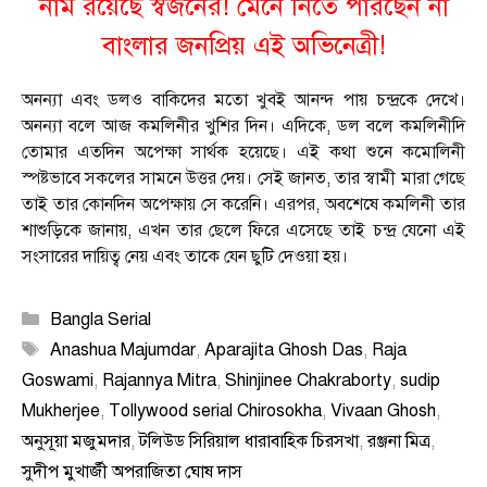
নাম রয়েছে স্বজনের! মেনে নিতে পারছেন না
বাংলার জনপ্রিয় এই অভিনেত্রী!
অনন্যা এবং ডলও বাকিদের মতো খুবই আনন্দ পায় চন্দ্রকে দেখে।
অনন্যা বলে আজ কমলিনীর খুশির দিন। এদিকে, ডল বলে কমলিনীদি
তোমার এতদিন অপেক্ষা সার্থক হয়েছে। এই কথা শুনে কমোলিনী
স্পষ্টভাবে সকলের সামনে উত্তর দেয়। সেই জানত, তার স্বামী মারা গেছে
তাই তার কোনদিন অপেক্ষায় সে করেনি। এরপর, অবশেষে কমলিনী তার
শাশুড়িকে জানায়, এখন তার ছেলে ফিরে এসেছে তাই চন্দ্র যেনো এই
সংসারের দায়িত্ব নেয় এবং তাকে যেন ছুটি দেওয়া হয়।
Categories
Bangla Serial
Tags
Anashua Majumdar
,
Aparajita Ghosh Das
,
Raja
Goswami
,
Rajannya Mitra
,
Shinjinee Chakraborty
,
sudip
Mukherjee
,
Tollywood serial Chirosokha
,
Vivaan Ghosh
,
অনুসূয়া মজুমদার
,
টলিউড সিরিয়াল ধারাবাহিক চিরসখা
,
রঞ্জনা মিত্র
,
সুদীপ মুখার্জী অপরাজিতা ঘোষ দাস