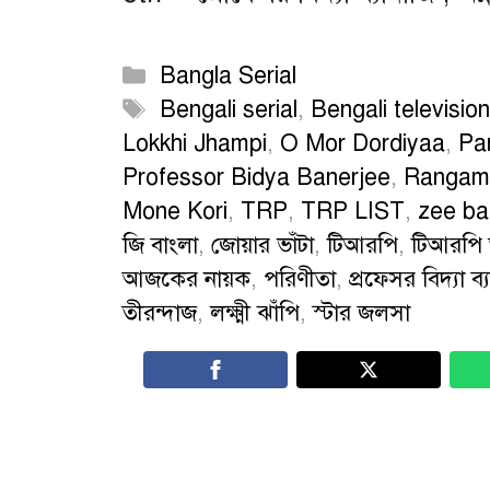
Categories
Bangla Serial
Tags
Bengali serial
,
Bengali television
Lokkhi Jhampi
,
O Mor Dordiyaa
,
Pa
Professor Bidya Banerjee
,
Rangamo
Mone Kori
,
TRP
,
TRP LIST
,
zee ba
জি বাংলা
,
জোয়ার ভাঁটা
,
টিআরপি
,
টিআরপি 
আজকের নায়ক
,
পরিণীতা
,
প্রফেসর বিদ্যা ব্য
তীরন্দাজ
,
লক্ষ্মী ঝাঁপি
,
স্টার জলসা