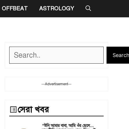
OFFBEAT
ASTROLOGY
Search
Searc
---Advertisement---
সেরা খবর
“উনি আমার বাবা, আমি ওঁর ছেলে…