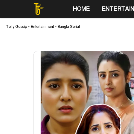
Skip
HOME
ENTERTAI
to
content
Tolly Gossip
»
Entertainment
»
Bangla Serial