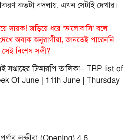
ীকরণ কতটা বদলায়, এখন সেটাই দেখার।
য়ে সায়ক! জড়িয়ে ধরে ‘ভালোবাসি’ বলে
 দেখে অবাক অনুরাগীরা, জানতেই পারেননি
সেই বিশেষ সঙ্গী?
ই সপ্তাহের টিআরপি তালিকা– TRP list of
eek Of June | 11th June | Thursday
্নপূর্ণার লক্ষ্মীরা (Opening) 4.6