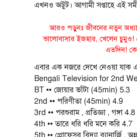
এখনও অটুট। আগামী সপ্তাহে এই সম
আরও পড়ুনঃ
জীবনের নতুন অধ্যা
ভালোবাসার ইজহার, খেলেন চুমুও!
এতদিন! কে 
এবার এক নজরে দেখে নেওয়া যাক এ
Bengali Television for 2nd W
BT •• জোয়ার ভাঁটা (45min) 5.3
2nd •• পরিণীতা (45min) 4.9
3rd •• পরশুরাম , প্রতিজ্ঞা , গঙ্গা 4.8
4th •• তারে ধরি ধরি মনে করি 4.7
5th •• প্রোফেসর বিদ্যা ব্যানার্জি , অন