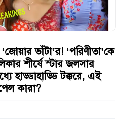
জোয়ার ভাঁটা’র! ‘পরিণীতা’কে
কার শীর্ষে স্টার জলসার
যে হাড্ডাহাড্ডি টক্করে, এই
া পেল কারা?