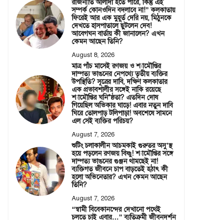
রাজনীতি আলাদা হতে পারে, কিন্তু এই
সম্পর্ক কোনওদিন বদলাবে না!” কলকাতায়
ফিরেই আর এক মুহূর্ত দেরি নয়, মিঠুনকে
দেখতে হাসপাতালে ছুটলেন দেব!
আবেগঘন বার্তায় কী জানালেন? এখন
কেমন আছেন তিনি?
August 8, 2026
মাত্র পাঁচ মাসেই রণজয় ও শ্যামৌপ্তির
দাম্পত্য ভাঙনের নেপথ্যে তৃতীয় ব্যক্তির
উপস্থিতি? সূত্রের দাবি, দক্ষিণ কলকাতার
এক প্রভাবশালীর সঙ্গেই নাকি রয়েছে
শ্যামৌপ্তির ঘনি*ষ্ঠতা? এতদিন দোষ
গিয়েছিল অভিকার ঘাড়ে! এবার নতুন দাবি
ঘিরে তোলপাড় টলিপাড়া! অবশেষে সামনে
এল সেই ব্যক্তির পরিচয়?
August 7, 2026
শুটিং চলাকালীন আচমকাই গুরুতর অসু’স্থ
হয়ে পড়লেন রণজয় বিষ্ণু! শ্যামৌপ্তির সঙ্গে
দাম্পত্য ভাঙনের গুঞ্জন থামছেই না!
ব্যক্তিগত জীবনে চাপ বাড়তেই হঠাৎ কী
হলো অভিনেতার? এখন কেমন আছেন
তিনি?
August 7, 2026
“স্বামী বিবেকানন্দের দেখানো পথেই
চলতে চাই এবার…” ব্যতিক্রমী জীবনদর্শন