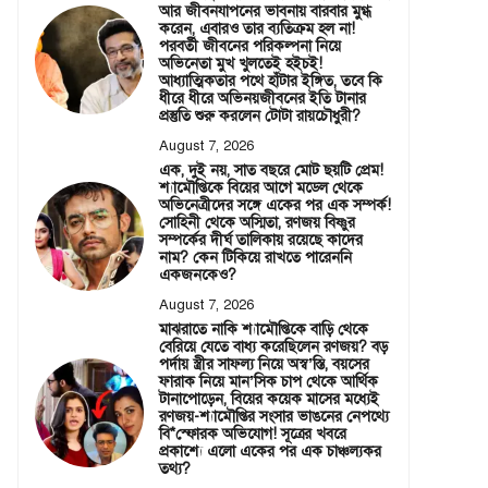
আর জীবনযাপনের ভাবনায় বারবার মুগ্ধ
করেন, এবারও তার ব্যতিক্রম হল না!
পরবর্তী জীবনের পরিকল্পনা নিয়ে
অভিনেতা মুখ খুলতেই হইচই!
আধ্যাত্মিকতার পথে হাঁটার ইঙ্গিত, তবে কি
ধীরে ধীরে অভিনয়জীবনের ইতি টানার
প্রস্তুতি শুরু করলেন টোটা রায়চৌধুরী?
August 7, 2026
এক, দুই নয়, সাত বছরে মোট ছয়টি প্রেম!
শ্যামৌপ্তিকে বিয়ের আগে মডেল থেকে
অভিনেত্রীদের সঙ্গে একের পর এক সম্পর্ক!
সোহিনী থেকে অস্মিতা, রণজয় বিষ্ণুর
সম্পর্কের দীর্ঘ তালিকায় রয়েছে কাদের
নাম? কেন টিকিয়ে রাখতে পারেননি
একজনকেও?
August 7, 2026
মাঝরাতে নাকি শ্যামৌপ্তিকে বাড়ি থেকে
বেরিয়ে যেতে বাধ্য করেছিলেন রণজয়? বড়
পর্দায় স্ত্রীর সাফল্য নিয়ে অস্ব’স্তি, বয়সের
ফারাক নিয়ে মান’সিক চাপ থেকে আর্থিক
টানাপোড়েন, বিয়ের কয়েক মাসের মধ্যেই
রণজয়-শ্যামৌপ্তির সংসার ভাঙনের নেপথ্যে
বি*স্ফোরক অভিযোগ! সূত্রের খবরে
প্রকাশ্যে এলো একের পর এক চাঞ্চল্যকর
তথ্য?