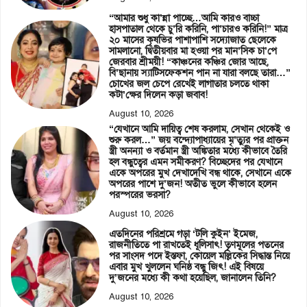
“আমার শুধু কা’ন্না পাচ্ছে…আমি কারও বাচ্চা
হাসপাতাল থেকে চু’রি করিনি, পা’চারও করিনি!” মাত্র
২০ মাসের কৃষভির পাশাপাশি সদ্যোজাত ছেলেকে
সামলানো, দ্বিতীয়বার মা হওয়া পর মান’সিক চা’পে
জেরবার শ্রীময়ী! “কাঞ্চনের কঞ্চির জোর আছে,
বি’ছানায় স্যাটিসফেকশন পান না যারা বলছে তারা…”
চোখের জল চেপে রেখেই লাগাতার চলতে থাকা
কটা’ক্ষের দিলেন কড়া জবাব!
August 10, 2026
“যেখানে আমি দায়িত্ব শেষ করলাম, সেখান থেকেই ও
শুরু করল…” জয় বন্দ্যোপাধ্যায়ের মৃ’ত্যুর পর প্রাক্তন
স্ত্রী অনন্যা ও বর্তমান স্ত্রী অঙ্কিতার মধ্যে কীভাবে তৈরি
হল বন্ধুত্বের এমন সমীকরণ? বিচ্ছেদের পর যেখানে
একে অপরের মুখ দেখাদেখি বন্ধ থাকে, সেখানে একে
অপরের পাশে দু’জন! অতীত ভুলে কীভাবে হলেন
পরস্পরের ভরসা?
August 10, 2026
এতদিনের পরিশ্রমে গড়া ‘টলি কুইন’ ইমেজ,
রাজনীতিতে পা রাখতেই ধূলিসাৎ! তৃণমূলের পতনের
পর সাংসদ পদে ইস্তফা, কোয়েল মল্লিকের সিদ্ধান্ত নিয়ে
এবার মুখ খুললেন ঘনিষ্ঠ বন্ধু জিৎ! এই বিষয়ে
দু’জনের মধ্যে কী কথা হয়েছিল, জানালেন তিনি?
August 10, 2026