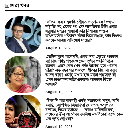
সেরা খবর
‘খ*তম’ করার হুম’কি সৌরভ ও ডোনাকে! প্রথমে
কটূ’ক্তি সহ একের পর এক আপত্তিকর চিঠি! এবার
সরাসরি মৃ’ত্যুর শাসানি! কার নিশানায় প্রাক্তন
অধিনায়কের পরিবার? ঘটনা ঘিরে চাঞ্চল্য, কার বিরুদ্ধে
করলেন থানায় অভিযোগ দায়ের?
August 10, 2026
এতদিন মুখে আনেননি, এবার আর এড়াতে পারলেন
না! বিয়ে পর্যন্ত গড়িয়েও কেন পূর্ণতা পায়নি মিঠুন-
মমতার প্রেম? কেন শেষ পর্যন্ত আলাদা হয়ে গেলেন
তাঁরা? এত বছর পর প্রকাশ্যে স্বীকার বিয়ে না করার
আসল কারণ, শুনেই মাথায় হাত মমতা শঙ্করের! কী
এমন চাঞ্চল্যকর সত্যি প্রকাশ্যে আনলেন ডিস্কো
ডান্সার?
August 10, 2026
‘জিহা’দি আর বামপন্থী একই মতাদর্শের মানুষ, আমি
বলছি…অশিক্ষিত জিহাদি’রা যে ভাষায় অপপ্রচার
চালাচ্ছে, বিদ্বেষ ছড়াচ্ছে…’ ‘কারও জমিদারি নয়’,
বামেদের তীব্র আক্র*মণ তসলিমা নাসরিনের! হঠাৎ কেন
এত ক্ষু’ব্ধ লেখিকা?
August 10, 2026