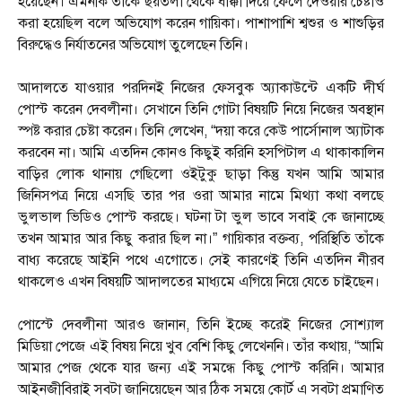
হয়েছেন। এমনকি তাঁকে ছয়তলা থেকে ধাক্কা দিয়ে ফেলে দেওয়ার চেষ্টাও
করা হয়েছিল বলে অভিযোগ করেন গায়িকা। পাশাপাশি শ্বশুর ও শাশুড়ির
বিরুদ্ধেও নির্যাতনের অভিযোগ তুলেছেন তিনি।
আদালতে যাওয়ার পরদিনই নিজের ফেসবুক অ্যাকাউন্টে একটি দীর্ঘ
পোস্ট করেন দেবলীনা। সেখানে তিনি গোটা বিষয়টি নিয়ে নিজের অবস্থান
স্পষ্ট করার চেষ্টা করেন। তিনি লেখেন, “দয়া করে কেউ পার্সোনাল অ্যাটাক
করবেন না। আমি এতদিন কোনও কিছুই করিনি হসপিটাল এ থাকাকালিন
বাড়ির লোক থানায় গেছিলো ওইটুকু ছাড়া কিন্তু যখন আমি আমার
জিনিসপত্র নিয়ে এসছি তার পর ওরা আমার নামে মিথ্যা কথা বলছে
ভুলভাল ভিডিও পোস্ট করছে। ঘটনা টা ভুল ভাবে সবাই কে জানাচ্ছে
তখন আমার আর কিছু করার ছিল না।” গায়িকার বক্তব্য, পরিস্থিতি তাঁকে
বাধ্য করেছে আইনি পথে এগোতে। সেই কারণেই তিনি এতদিন নীরব
থাকলেও এখন বিষয়টি আদালতের মাধ্যমে এগিয়ে নিয়ে যেতে চাইছেন।
পোস্টে দেবলীনা আরও জানান, তিনি ইচ্ছে করেই নিজের সোশ্যাল
মিডিয়া পেজে এই বিষয় নিয়ে খুব বেশি কিছু লেখেননি। তাঁর কথায়, “আমি
আমার পেজ থেকে যার জন্য এই সমন্ধে কিছু পোস্ট করিনি। আমার
আইনজীবিরাই সবটা জানিয়েছেন আর ঠিক সময়ে কোর্ট এ সবটা প্রমাণিত