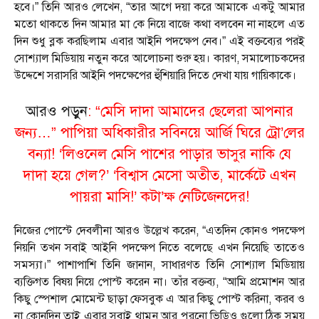
হবে।” তিনি আরও লেখেন, “তার আগে দয়া করে আমাকে একটু আমার
মতো থাকতে দিন আমার মা কে নিয়ে বাজে কথা বলবেন না নাহলে এত
দিন শুধু ব্লক করছিলাম এবার আইনি পদক্ষেপ নেব।” এই বক্তব্যের পরই
সোশ্যাল মিডিয়ায় নতুন করে আলোচনা শুরু হয়। কারণ, সমালোচকদের
উদ্দেশে সরাসরি আইনি পদক্ষেপের হুঁশিয়ারি দিতে দেখা যায় গায়িকাকে।
আরও পড়ুন
: “মেসি দাদা আমাদের ছেলেরা আপনার
জন্য…” পাপিয়া অধিকারীর সবিনয়ে আর্জি ঘিরে ট্রো’লের
বন্যা! ‘লিওনেল মেসি পাশের পাড়ার ভাসুর নাকি যে
দাদা হয়ে গেল?’ ‘বিশ্বাস মেসো অতীত, মার্কেটে এখন
পায়রা মাসি!’ কটা’ক্ষ নেটিজেনদের!
নিজের পোস্টে দেবলীনা আরও উল্লেখ করেন, “এতদিন কোনও পদক্ষেপ
নিয়নি তখন সবাই আইনি পদক্ষেপ নিতে বলেছে এখন নিয়েছি তাতেও
সমস্যা।” পাশাপাশি তিনি জানান, সাধারণত তিনি সোশ্যাল মিডিয়ায়
ব্যক্তিগত বিষয় নিয়ে পোস্ট করেন না। তাঁর বক্তব্য, “আমি প্রমোশন আর
কিছু স্পেশাল মোমেন্ট ছাড়া ফেসবুক এ আর কিছু পোস্ট করিনা, করব ও
না কোনদিন তাই এবার সবাই থামুন আর পুরনো ভিডিও গুলো ঠিক সময়