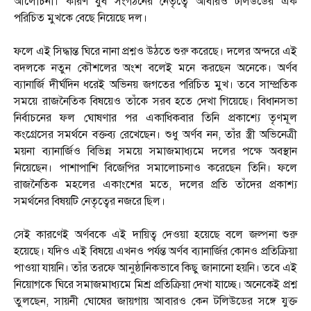
আলোচনা। কারণ যুব সংগঠনের নেতৃত্বে আবারও টলিউডের এক
পরিচিত মুখকে বেছে নিয়েছে দল।
ফলে এই সিদ্ধান্ত ঘিরে নানা প্রশ্নও উঠতে শুরু করেছে। দলের অন্দরে এই
বদলকে নতুন কৌশলের অংশ বলেই মনে করছেন অনেকে। অর্ণব
ব্যানার্জি দীর্ঘদিন ধরেই অভিনয় জগতের পরিচিত মুখ। তবে সাম্প্রতিক
সময়ে রাজনৈতিক বিষয়েও তাঁকে সরব হতে দেখা গিয়েছে। বিধানসভা
নির্বাচনের ফল ঘোষণার পর একাধিকবার তিনি প্রকাশ্যে তৃণমূল
কংগ্রেসের সমর্থনে বক্তব্য রেখেছেন। শুধু অর্ণব নন, তাঁর স্ত্রী অভিনেত্রী
ময়না ব্যানার্জিও বিভিন্ন সময়ে সমাজমাধ্যমে দলের পক্ষে অবস্থান
নিয়েছেন। পাশাপাশি বিজেপির সমালোচনাও করেছেন তিনি। ফলে
রাজনৈতিক মহলের একাংশের মতে, দলের প্রতি তাঁদের প্রকাশ্য
সমর্থনের বিষয়টি নেতৃত্বের নজরে ছিল।
সেই কারণেই অর্ণবকে এই দায়িত্ব দেওয়া হয়েছে বলে জল্পনা শুরু
হয়েছে। যদিও এই বিষয়ে এখনও পর্যন্ত অর্ণব ব্যানার্জির কোনও প্রতিক্রিয়া
পাওয়া যায়নি। তাঁর তরফে আনুষ্ঠানিকভাবে কিছু জানানো হয়নি। তবে এই
নিয়োগকে ঘিরে সমাজমাধ্যমে মিশ্র প্রতিক্রিয়া দেখা যাচ্ছে। অনেকেই প্রশ্ন
তুলছেন, সায়নী ঘোষের জায়গায় আবারও কেন টলিউডের সঙ্গে যুক্ত