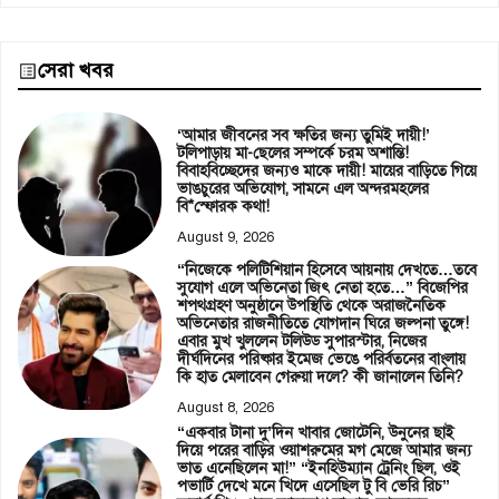
সেরা খবর
‘আমার জীবনের সব ক্ষতির জন্য তুমিই দায়ী!’
টলিপাড়ায় মা-ছেলের সম্পর্কে চরম অশান্তি!
বিবাহবিচ্ছেদের জন্যও মাকে দায়ী! মায়ের বাড়িতে গিয়ে
ভাঙচুরের অভিযোগ, সামনে এল অন্দরমহলের
বি*স্ফোরক কথা!
August 9, 2026
“নিজেকে পলিটিশিয়ান হিসেবে আয়নায় দেখতে…তবে
সুযোগ এলে অভিনেতা জিৎ নেতা হতে…” বিজেপির
শপথগ্রহণ অনুষ্ঠানে উপস্থিতি থেকে অরাজনৈতিক
অভিনেতার রাজনীতিতে যোগদান ঘিরে জল্পনা তুঙ্গে!
এবার মুখ খুললেন টলিউড সুপারস্টার, নিজের
দীর্ঘদিনের পরিষ্কার ইমেজ ভেঙে পরির্বতনের বাংলায়
কি হাত মেলাবেন গেরুয়া দলে? কী জানালেন তিনি?
August 8, 2026
“একবার টানা দু’দিন খাবার জোটেনি, উনুনের ছাই
দিয়ে পরের বাড়ির ওয়াশরুমের মগ মেজে আমার জন্য
ভাত এনেছিলেন মা!” “ইনহিউম্যান ট্রেনিং ছিল, ওই
পভার্টি দেখে মনে খিদে এসেছিল টু বি ভেরি রিচ”