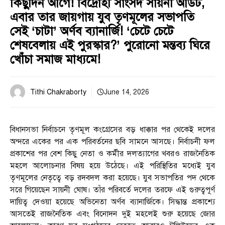
কিছুদিন আগে! বিদ্রোহী সাংসদ সায়নী আউট,
এবার তার জায়গায় যুব তৃণমূলের সভাপতি
সেই ‘চাটা’ অর্ণব ব্যানার্জি! ‘চেটে চেটে
শেষবেলায় এই পুরস্কার?’ পুরোনো মন্তব্য ঘিরে
খোঁচা সমাজ মাধ্যমে!
Tithi Chakraborty
June 14, 2026
বিধানসভা নির্বাচনে তৃণমূল কংগ্রেসের বড় ধাক্কার পর থেকেই দলের
অন্দরে একের পর এক পরিবর্তনের ছবি সামনে আসছে। নির্বাচনী ফল
প্রকাশের পর বেশ কিছু নেতা ও কর্মীর দলত্যাগের খবরও রাজনৈতিক
মহলে আলোচনার বিষয় হয়ে উঠেছে। এই পরিস্থিতির মধ্যেই যুব
তৃণমূলের নেতৃত্বে বড় রদবদল করা হয়েছে। যুব সভাপতির পদ থেকে
সরে গিয়েছেন সায়নী ঘোষ। তাঁর পরিবর্তে দলের তরফে এই গুরুত্বপূর্ণ
দায়িত্ব দেওয়া হয়েছে অভিনেতা অর্ণব ব্যানার্জিকে। সিদ্ধান্ত প্রকাশ্যে
আসতেই রাজনৈতিক এবং বিনোদন দুই মহলেই শুরু হয়েছে জোর