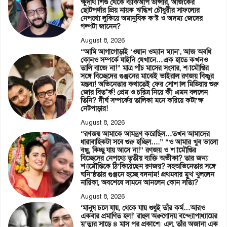
ক্ষুদার্থ শিশু থেকে ব্যাকআপ ডান্সার, আজকের
ছোটপর্দার প্রিয় নায়ক ঋদ্ধিশ চৌধুরীর সাফল্যের
নেপথ্যে লুকিয়ে অমানুষিক ক’ষ্ট ও অদম্য জেদের
গল্পটা জানেন?
August 8, 2026
“আমি আগাগোড়াই ‘ওয়ান ওম্যান ম্যান’, আজ অবধি
কোনও সম্পর্কে যাইনি যেখানে…এক হাতে কখনও
তালি বাজে না!” মাত্র পাঁচ মাসের সংসার, শ্যামৌপ্তির
সঙ্গে বিচ্ছেদের গুঞ্জনের মাঝেই ভাইরাল রণজয় বিষ্ণুর
মন্তব্য! অভিনেতার কথাতেই ফের সোশ্যাল মিডিয়ায় শুরু
জোর বিত*র্ক! প্রেম ও চরিত্র নিয়ে কী এমন বললেন
তিনি? দীর্ঘ সম্পর্কের তালিকা মনে করিয়ে কটা’ক্ষ
নেটপাড়ার!
August 8, 2026
“রণজয় আমাকে আমন্ত্রণ করেছিল…তখন আমাদের
ধারাবাহিকটা সবে শুরু হচ্ছিল….” “ও আমার খুব ভালো
বন্ধু, কিচ্ছু যায় আসে না!” রণজয় ও শ্যামৌপ্তির
বিচ্ছেদের নেপথ্যে তৃতীয় ব্যক্তি অভীকা? তার জন্য
শ্যামৌপ্তিকে ঠি’কিয়েছেন রণজয়? সহঅভিনেতার সঙ্গে
ঘনি’ষ্ঠতার গুঞ্জনে হচ্ছে বদনাম! প্রথমবার মুখ খুললেন
নায়িকা, অবশেষে সামনে আনলেন কোন সত্যি?
August 8, 2026
‘মানুষ চলে যায়, থেকে যায় শুধুই তাঁর কর্ম…আরও
একবার প্রমাণিত হল!’ রাহুল অরুণোদয় বন্দ্যোপাধ্যায়ের
মৃ’ত্যুর সাড়ে ৪ মাস পর প্রকাশ্যে এল, তাঁর অজানা এক