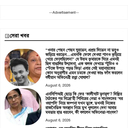
---Advertisement---
সেরা খবর
“ওনার পেছন পেছন ঘুরতেন, প্রশ্রয় দিতেন না তবুও
জড়িয়ে ধরতেন…এমনকি ফেলে দেওয়া পানও কুড়িয়ে
খেয়ে ফেলেছিলেন!” যে উত্তম কুমারকে ঘিরে এমনই
ছিল বাঙালির উন্মাদনা, এক ঝলক দেখতে স্টুডিও ও
স্টেজে উপচে পড়ত ভিড়! এবার সেই মহানায়কের
কোন অনুরাগীর এমন চমকে দেওয়া কাণ্ড ফাঁস করলেন
বর্ষীয়ান অভিনেত্রী রত্না ঘোষাল?
August 6, 2026
এনসিপিআই ছেড়ে কি ফের ‘কালীঘাট তৃণমূল’? দিল্লির
বৈঠকের পর বিদ্রো’হী শিবিরের নেতা ও সাংসদদের ‘ঘর
ওয়াপসি’ নিয়ে জল্পনা যখন তুঙ্গে, তখনই নিজের
রাজনৈতিক অবস্থান নিয়ে মুখ খুললেন দেব! আবার
মমতার হাত ধরবেন, কী বললেন অভিনেতা-সাংসদ?
August 6, 2026