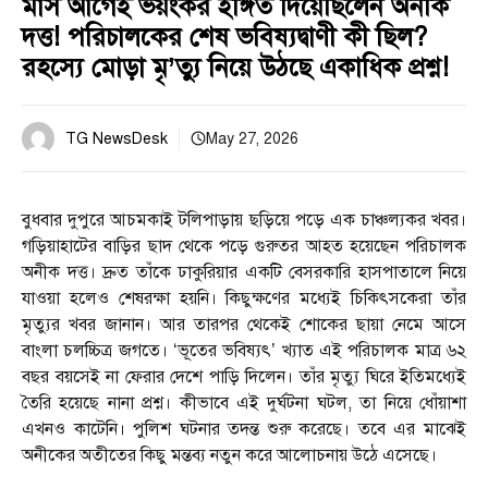
মাস আগেই ভয়ংকর ইঙ্গিত দিয়েছিলেন অনীক
দত্ত! পরিচালকের শেষ ভবিষ্যদ্বাণী কী ছিল?
রহস্যে মোড়া মৃ’ত্যু নিয়ে উঠছে একাধিক প্রশ্ন!
TG NewsDesk
May 27, 2026
বুধবার দুপুরে আচমকাই টলিপাড়ায় ছড়িয়ে পড়ে এক চাঞ্চল্যকর খবর।
গড়িয়াহাটের বাড়ির ছাদ থেকে পড়ে গুরুতর আহত হয়েছেন পরিচালক
অনীক দত্ত। দ্রুত তাঁকে ঢাকুরিয়ার একটি বেসরকারি হাসপাতালে নিয়ে
যাওয়া হলেও শেষরক্ষা হয়নি। কিছুক্ষণের মধ্যেই চিকিৎসকেরা তাঁর
মৃত্যুর খবর জানান। আর তারপর থেকেই শোকের ছায়া নেমে আসে
বাংলা চলচ্চিত্র জগতে। ‘ভূতের ভবিষ্যৎ’ খ্যাত এই পরিচালক মাত্র ৬২
বছর বয়সেই না ফেরার দেশে পাড়ি দিলেন। তাঁর মৃত্যু ঘিরে ইতিমধ্যেই
তৈরি হয়েছে নানা প্রশ্ন। কীভাবে এই দুর্ঘটনা ঘটল, তা নিয়ে ধোঁয়াশা
এখনও কাটেনি। পুলিশ ঘটনার তদন্ত শুরু করেছে। তবে এর মাঝেই
অনীকের অতীতের কিছু মন্তব্য নতুন করে আলোচনায় উঠে এসেছে।