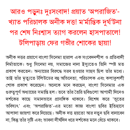
আরও পড়ুনঃ
দুঃসংবাদ! প্রয়াত ‘অপরাজিত’-
খ্যাত পরিচালক অনীক দত্ত! ম’র্মান্তিক দুর্ঘ’টনা
পর শেষ নিঃশ্বাস ত্যাগ করলেন হাসপাতালে!
টলিপাড়ায় ফের গভীর শোকের ছায়া!
অনীক দত্তর প্রয়াণে বাংলা সিনেমা হারাল এক সংবেদনশীল ও প্রতিবাদী
নির্মাতাকে। শুধু সিনেমা নয়, সমাজের নানা ইস্যুতেও তিনি স্পষ্ট মত
প্রকাশ করতেন। অন্যায়ের বিরুদ্ধে সরব হওয়ার সাহস ছিল তাঁর মধ্যে।
তাই তাঁর মৃত্যুতে টলিউডের বহু অভিনেতা, পরিচালক এবং কলাকুশলী
শোক প্রকাশ করেছেন। অনেকে মনে করছেন, বাংলা সিনেমার এক
গুরুত্বপূর্ণ অধ্যায়ের সমাপ্তি হল। তবে তাঁর তৈরি ছবিগুলো আগামী দিনেও
দর্শকের কাছে সমানভাবে প্রাসঙ্গিক থাকবে। বিশেষ করে ‘ভূতের
ভবিষ্যৎ’ এবং ‘অপরাজিত’-এর মতো কাজ বাংলা ছবির ইতিহাসে
আলাদা জায়গা করে নিয়েছে। অনীক দত্ত হয়তো আর নতুন ছবি বানাবেন
না, কিন্তু তাঁর সৃষ্টি এবং ভাবনা দীর্ঘদিন ধরে দর্শকের মনে বেঁচে থাকবে।