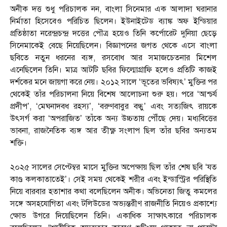
অনীক দত্ত শুধু পরিচালক নন, বাংলা সিনেমার এক আলাদা ঘরানার
নির্মাতা হিসেবেও পরিচিত ছিলেন। ইউনাইটেড ব্যাঙ্ক অফ ইন্ডিয়ার
প্রতিষ্ঠাতা নরেন্দ্রচন্দ্র দত্তের পৌত্র হয়েও তিনি কর্পোরেট দুনিয়া ছেড়ে
সিনেমাকেই বেছে নিয়েছিলেন। বিজ্ঞাপনের জগত থেকে এসে বাংলা
ছবিতে নতুন ধরনের ব্যঙ্গ, রসবোধ আর সমাজচেতনার মিশেল
এনেছিলেন তিনি। মাত্র আটটি ছবির ফিল্মোগ্রাফি হলেও প্রতিটি কাজই
দর্শকের মনে জায়গা করে নেয়। ২০১২ সালে ‘ভূতের ভবিষ্যৎ’ মুক্তির পর
থেকেই তাঁর পরিচালনা নিয়ে বিশেষ আলোচনা শুরু হয়। পরে ‘আশ্চর্য
প্রদীপ’, ‘মেঘনাদবধ রহস্য’, ‘বরুণবাবুর বন্ধু’ এবং সত্যজিৎ রায়কে
উৎসর্গ করা ‘অপরাজিত’ তাঁকে অন্য উচ্চতায় পৌঁছে দেয়। মধ্যবিত্তের
ভাবনা, রাজনৈতিক ব্যঙ্গ আর তীক্ষ্ণ সংলাপ ছিল তাঁর ছবির অন্যতম
শক্তি।
২০২৫ সালের সেপ্টেম্বর মাসে মুক্তির অপেক্ষায় ছিল তাঁর শেষ ছবি ‘যত
কাণ্ড কলকাতাতেই’। সেই সময় থেকেই শরীর এবং ইন্ডাস্ট্রির পরিস্থিতি
নিয়ে বারবার হতাশার কথা বলেছিলেন অনীক। অভিনেতা জিতু কমলের
সঙ্গে অসহযোগিতা এবং টলিউডের অভ্যন্তরীণ রাজনীতি নিয়েও প্রকাশ্যে
ক্ষোভ উগরে দিয়েছিলেন তিনি। একাধিক সাক্ষাৎকারে পরিচালক