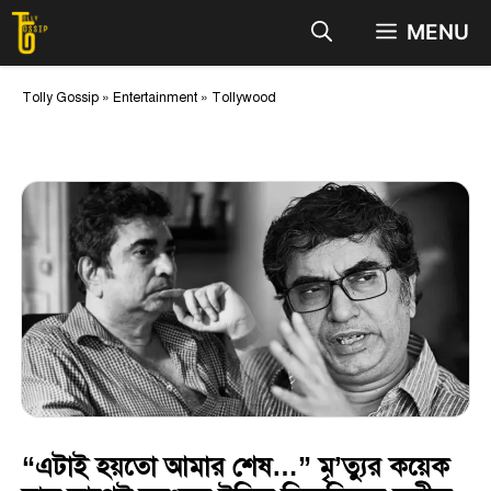
Skip
MENU
to
content
Tolly Gossip
»
Entertainment
»
Tollywood
“এটাই হয়তো আমার শেষ…” মৃ’ত্যুর কয়েক