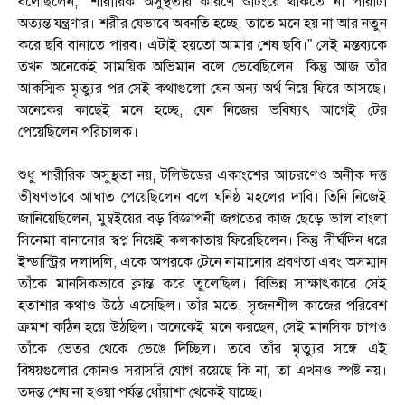
বলেছিলেন, “শারীরিক অসুস্থতার কারণে শুটিংয়ে থাকতে না পারাটা
অত্যন্ত যন্ত্রণার। শরীর যেভাবে অবনতি হচ্ছে, তাতে মনে হয় না আর নতুন
করে ছবি বানাতে পারব। এটাই হয়তো আমার শেষ ছবি।” সেই মন্তব্যকে
তখন অনেকেই সাময়িক অভিমান বলে ভেবেছিলেন। কিন্তু আজ তাঁর
আকস্মিক মৃত্যুর পর সেই কথাগুলো যেন অন্য অর্থ নিয়ে ফিরে আসছে।
অনেকের কাছেই মনে হচ্ছে, যেন নিজের ভবিষ্যৎ আগেই টের
পেয়েছিলেন পরিচালক।
শুধু শারীরিক অসুস্থতা নয়, টলিউডের একাংশের আচরণেও অনীক দত্ত
ভীষণভাবে আঘাত পেয়েছিলেন বলে ঘনিষ্ঠ মহলের দাবি। তিনি নিজেই
জানিয়েছিলেন, মুম্বইয়ের বড় বিজ্ঞাপনী জগতের কাজ ছেড়ে ভাল বাংলা
সিনেমা বানানোর স্বপ্ন নিয়েই কলকাতায় ফিরেছিলেন। কিন্তু দীর্ঘদিন ধরে
ইন্ডাস্ট্রির দলাদলি, একে অপরকে টেনে নামানোর প্রবণতা এবং অসম্মান
তাঁকে মানসিকভাবে ক্লান্ত করে তুলেছিল। বিভিন্ন সাক্ষাৎকারে সেই
হতাশার কথাও উঠে এসেছিল। তাঁর মতে, সৃজনশীল কাজের পরিবেশ
ক্রমশ কঠিন হয়ে উঠছিল। অনেকেই মনে করছেন, সেই মানসিক চাপও
তাঁকে ভেতর থেকে ভেঙে দিচ্ছিল। তবে তাঁর মৃত্যুর সঙ্গে এই
বিষয়গুলোর কোনও সরাসরি যোগ রয়েছে কি না, তা এখনও স্পষ্ট নয়।
তদন্ত শেষ না হওয়া পর্যন্ত ধোঁয়াশা থেকেই যাচ্ছে।