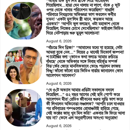
“আমার এক মুস’লিম স্ত্রীকে নিয়ে আমেরিকা
গিয়েছিলাম…হাতা যেন থালায় না লাগে, ওঁকে ৫ ফুট
ওপর থেকে খাবার পরিবেশন করেছিল!” বাঙালি
পরিবারে নিমন্ত্রণের অভিজ্ঞতা ভাগ করলেন কবীর
সুমন! ‘একটা মুস’লিম স্ত্রী মানে, কতজন আছে
এরকম?’ ‘আপনি ভুল বলছেন, ওটা মহাকাশ থেকে
দিয়েছিল, নিজের চোখে দেখেছিলাম!’ ভাইরাল ভিডিও
ঘিরে নেটপাড়ায় শুরু তুমুল আলোচনা!
August 6, 2026
“বাঁচতে দিন প্লিজ!” “আমাদের মধ্যে যা হয়েছে, সেটা
আমরা বুঝে নেব…” বিয়ের ৫ মাসেই ডিভোর্স জল্পনা!
শ্যামৌপ্তির বলা ‘কোনও কথা বলতে আমার রুচিতে
বাঁধছে’ থেকে অভিকার সঙ্গে বিবাহ বহির্ভূত সম্পর্ক
বিত’র্কের জেরে মানসিকভাবে ভেঙে পড়লেন রণজয়
বিষ্ণু! কাঁদো কাঁদো হয়ে ভিডিও বার্তায় জানালেন কোন
আবেগঘন আবেদন?
August 6, 2026
“যে ৩টে অভ্যাস আমার প্রতিটা সকালকে বদলে
দিয়েছিল…” ৩২ বছর আগের সেই ছবি পোস্ট করে
আবেগঘন মীর! রেডিও জীবনের শুরুর স্মৃতি ভাগ করে
কী লিখলেন অভিনেতা-সঞ্চালক? ‘আপনি চলে যাওয়ার
পর রবিবারের গল্পগুলোর রোমাঞ্চটাই হারিয়ে গেছে,
সেই কণ্ঠের জাদু খুব মিস করি!’ একবার কি ফিরে আসা
যায় না? ভেসে এল অনুরাগীদের অসংখ্য অনুরোধ!
August 6, 2026