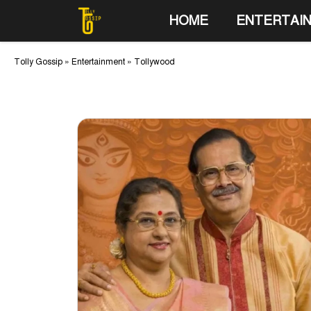
Skip
HOME
ENTERTAI
to
content
Tolly Gossip
»
Entertainment
»
Tollywood