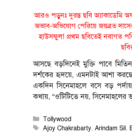
আরও পড়ুনঃ
দুরন্ত ছবি অ্যাকাডেমি অ
অভাব-অভিযোগ পেরিয়ে জয়ব্রত দাসের
হাউসফুল! প্রথম ছবিতেই নবাগত পর
ছবি
আসছে বড়দিনেই মুক্তি পাবে মিতিন
দর্শকের হৃদয়ে, এমনটাই আশা করছে
একদিন সিনেমাহলে বসে বড় পর্দায় 
কথায়, “ওটিটিতে নয়, সিনেমাহলের ভর
Categories
Tollywood
Tags
Ajoy Chakrabarty
,
Arindam Sil
,