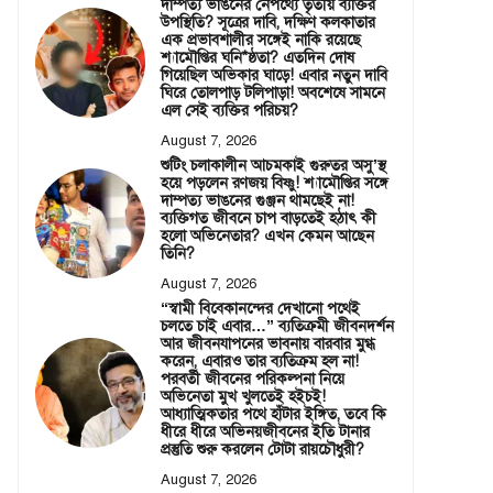
দাম্পত্য ভাঙনের নেপথ্যে তৃতীয় ব্যক্তির
উপস্থিতি? সূত্রের দাবি, দক্ষিণ কলকাতার
এক প্রভাবশালীর সঙ্গেই নাকি রয়েছে
শ্যামৌপ্তির ঘনি*ষ্ঠতা? এতদিন দোষ
গিয়েছিল অভিকার ঘাড়ে! এবার নতুন দাবি
ঘিরে তোলপাড় টলিপাড়া! অবশেষে সামনে
এল সেই ব্যক্তির পরিচয়?
August 7, 2026
শুটিং চলাকালীন আচমকাই গুরুতর অসু’স্থ
হয়ে পড়লেন রণজয় বিষ্ণু! শ্যামৌপ্তির সঙ্গে
দাম্পত্য ভাঙনের গুঞ্জন থামছেই না!
ব্যক্তিগত জীবনে চাপ বাড়তেই হঠাৎ কী
হলো অভিনেতার? এখন কেমন আছেন
তিনি?
August 7, 2026
“স্বামী বিবেকানন্দের দেখানো পথেই
চলতে চাই এবার…” ব্যতিক্রমী জীবনদর্শন
আর জীবনযাপনের ভাবনায় বারবার মুগ্ধ
করেন, এবারও তার ব্যতিক্রম হল না!
পরবর্তী জীবনের পরিকল্পনা নিয়ে
অভিনেতা মুখ খুলতেই হইচই!
আধ্যাত্মিকতার পথে হাঁটার ইঙ্গিত, তবে কি
ধীরে ধীরে অভিনয়জীবনের ইতি টানার
প্রস্তুতি শুরু করলেন টোটা রায়চৌধুরী?
August 7, 2026