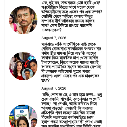
এক, দুই নয়, সাত বছরে মোট ছয়টি প্রেম!
শ্যামৌপ্তিকে বিয়ের আগে মডেল থেকে
অভিনেত্রীদের সঙ্গে একের পর এক সম্পর্ক!
সোহিনী থেকে অস্মিতা, রণজয় বিষ্ণুর
সম্পর্কের দীর্ঘ তালিকায় রয়েছে কাদের
নাম? কেন টিকিয়ে রাখতে পারেননি
একজনকেও?
August 7, 2026
মাঝরাতে নাকি শ্যামৌপ্তিকে বাড়ি থেকে
বেরিয়ে যেতে বাধ্য করেছিলেন রণজয়? বড়
পর্দায় স্ত্রীর সাফল্য নিয়ে অস্ব’স্তি, বয়সের
ফারাক নিয়ে মান’সিক চাপ থেকে আর্থিক
টানাপোড়েন, বিয়ের কয়েক মাসের মধ্যেই
রণজয়-শ্যামৌপ্তির সংসার ভাঙনের নেপথ্যে
বি*স্ফোরক অভিযোগ! সূত্রের খবরে
প্রকাশ্যে এলো একের পর এক চাঞ্চল্যকর
তথ্য?
August 7, 2026
‘মর্নিং শোস দ্য ডে, ৩ মাস হতে চলল….শুধু
চোখ রাঙানি, শা’সানি, বুলডোজার ও থ্রে’ট
চলছে!’ ‘যা দেখছি, তাতে ভবিষ্যৎ নিয়ে
আশঙ্কা বাড়ছে!’ এভাবেই কি বদলের
প্রতিশ্রুতি পূরণ হচ্ছে? মাত্র তিন মাসেই
বিজেপি সরকারের কার্যপদ্ধতিতে চরম
হতাশ পরমা বন্দ্যোপাধ্যায়! কী দেখে এতটা
ক্ষুব্ধ জনপ্রিয় সঞ্চালিকা? বাস টিকিট থেকে