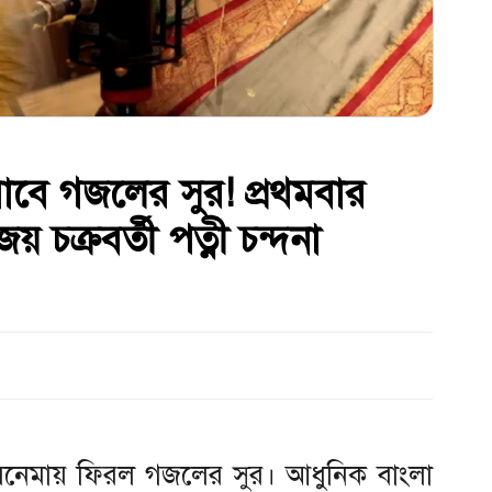
াবে গজলের সুর! প্রথমবার
় চক্রবর্তী পত্নী চন্দনা
া সিনেমায় ফিরল গজলের সুর। আধুনিক বাংলা