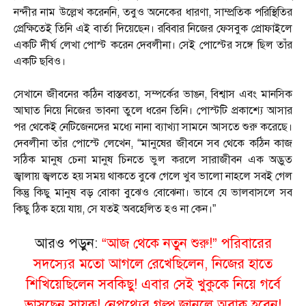
নন্দীর নাম উল্লেখ করেননি, তবুও অনেকের ধারণা, সাম্প্রতিক পরিস্থিতির
প্রেক্ষিতেই তিনি এই বার্তা দিয়েছেন। রবিবার নিজের ফেসবুক প্রোফাইলে
একটি দীর্ঘ লেখা পোস্ট করেন দেবলীনা। সেই পোস্টের সঙ্গে ছিল তাঁর
একটি ছবিও।
সেখানে জীবনের কঠিন বাস্তবতা, সম্পর্কের ভাঙন, বিশ্বাস এবং মানসিক
আঘাত নিয়ে নিজের ভাবনা তুলে ধরেন তিনি। পোস্টটি প্রকাশ্যে আসার
পর থেকেই নেটিজেনদের মধ্যে নানা ব্যাখ্যা সামনে আসতে শুরু করেছে।
দেবলীনা তাঁর পোস্টে লেখেন, “মানুষের জীবনে সব থেকে কঠিন কাজ
সঠিক মানুষ চেনা মানুষ চিনতে ভুল করলে সারাজীবন এক অদ্ভুত
জ্বালায় জ্বলতে হয় সময় থাকতে বুঝে গেলে খুব ভালো নাহলে সবই গেল
কিন্তু কিছু মানুষ বড় বোকা বুঝেও বোঝেনা। ভাবে যে ভালবাসলে সব
কিছু ঠিক হয়ে যায়, সে যতই অবহেলিত হও না কেন।”
আরও পড়ুন:
“আজ থেকে নতুন শুরু!” পরিবারের
সদস্যের মতো আগলে রেখেছিলেন, নিজের হাতে
শিখিয়েছিলেন সবকিছু! এবার সেই খুকুকে নিয়ে গর্বে
ভাসছেন সায়ক! নেপথ্যের গল্প জানলে অবাক হবেন!