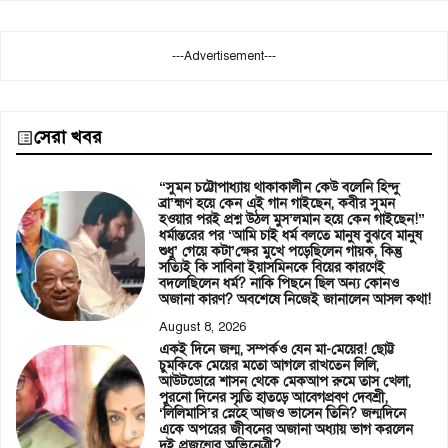
---Advertisement---
সেরা খবর
“সুমন চট্টোপাধ্যায় থাকাকালীন কেউ বলেনি হিন্দু
ব্রা’হ্মণ হয়ে কেন এই গান গাইছেন, কবীর সুমন
হওয়ার পরই প্রশ্ন উঠল মুস’লমান হয়ে কেন গাইছেন!”
ধর্মান্তরের পর ‘আমি চাই ধর্ম বলতে মানুষ বুঝবে মানুষ
শুধু’ গেয়ে কটা’ক্ষের মুখে পড়েছিলেন গায়ক, কিন্তু
সত্যিই কি সাবিনা ইয়াসমিনকে বিয়ের কারণেই
বদলেছিলেন ধর্ম? নাকি পিছনে ছিল অন্য কোনও
অজানা কারণ? অবশেষে নিজেই জানালেন আসল কথা!
August 8, 2026
একই দিনে জন্ম, সম্পর্কও যেন মা-মেয়ের! ছোট্ট
চুমকিকে মেয়ের মতো আগলে রাখতেন লিলি,
আউটডোরে শাসন থেকে মেকআপ রুমে তাস খেলা,
পুরনো দিনের স্মৃতি হাতড়ে আবেগপ্রবণ দেবশ্রী,
‘লিলিমাসি’র স্নেহে আজও ভাসেন তিনি? জন্মদিনে
একে অপরের জীবনের অজানা অধ্যায় ভাগ করলেন
দুই প্রজন্মের অভিনেত্রী?