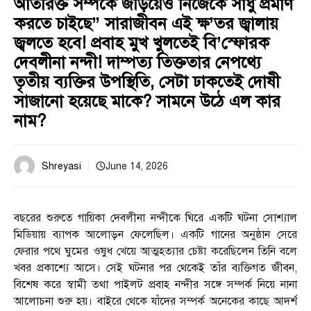
অতিরিক্ত সম্পর্কে জড়িয়েও নিজেকে সাধু প্রমাণ
করতে চাইছে” সারাজীবন এই ক্ষ’তর জ্বালায়
জ্বলতে হবে! প্রবাহ মুখ খুলতেই বি’স্ফোরক
দেবলীনা নন্দী! দাম্পত্য তিক্ততার নেপথ্যে
তৃতীয় ব্যক্তির উপস্থিতি, সেটা ঢাকতেই দোষী
সাজানো হয়েছে মাকে? সামনে উঠে এল কার
নাম?
Shreyasi
June 14, 2026
বছরের শুরুতে গায়িকা দেবলীনা নন্দীকে ঘিরে একটি ঘটনা সোশ্যাল
মিডিয়ায় ব্যাপক আলোড়ন ফেলেছিল। একটি গানের অনুষ্ঠান সেরে
ফেরার পথে ঘুমের ওষুধ খেয়ে আত্মহত্যার চেষ্টা করেছিলেন তিনি বলে
খবর প্রকাশ্যে আসে। সেই ঘটনার পর থেকেই তাঁর ব্যক্তিগত জীবন,
বিশেষ করে স্বামী তথা পাইলট প্রবাহ নন্দীর সঙ্গে সম্পর্ক নিয়ে নানা
আলোচনা শুরু হয়। বাইরে থেকে যাঁদের সম্পর্ক অনেকের কাছে আদর্শ