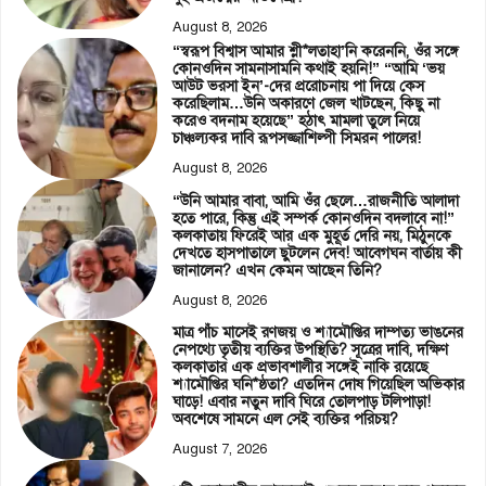
August 8, 2026
“স্বরূপ বিশ্বাস আমার শ্লী*লতাহা’নি করেননি, ওঁর সঙ্গে
কোনওদিন সামনাসামনি কথাই হয়নি!” “আমি ‘ভয়
আউট ভরসা ইন’-দের প্ররোচনায় পা দিয়ে কেস
করেছিলাম…উনি অকারণে জেল খাটছেন, কিছু না
করেও বদনাম হয়েছে” হঠাৎ মামলা তুলে নিয়ে
চাঞ্চল্যকর দাবি রূপসজ্জাশিল্পী সিমরন পালের!
August 8, 2026
“উনি আমার বাবা, আমি ওঁর ছেলে…রাজনীতি আলাদা
হতে পারে, কিন্তু এই সম্পর্ক কোনওদিন বদলাবে না!”
কলকাতায় ফিরেই আর এক মুহূর্ত দেরি নয়, মিঠুনকে
দেখতে হাসপাতালে ছুটলেন দেব! আবেগঘন বার্তায় কী
জানালেন? এখন কেমন আছেন তিনি?
August 8, 2026
মাত্র পাঁচ মাসেই রণজয় ও শ্যামৌপ্তির দাম্পত্য ভাঙনের
নেপথ্যে তৃতীয় ব্যক্তির উপস্থিতি? সূত্রের দাবি, দক্ষিণ
কলকাতার এক প্রভাবশালীর সঙ্গেই নাকি রয়েছে
শ্যামৌপ্তির ঘনি*ষ্ঠতা? এতদিন দোষ গিয়েছিল অভিকার
ঘাড়ে! এবার নতুন দাবি ঘিরে তোলপাড় টলিপাড়া!
অবশেষে সামনে এল সেই ব্যক্তির পরিচয়?
August 7, 2026