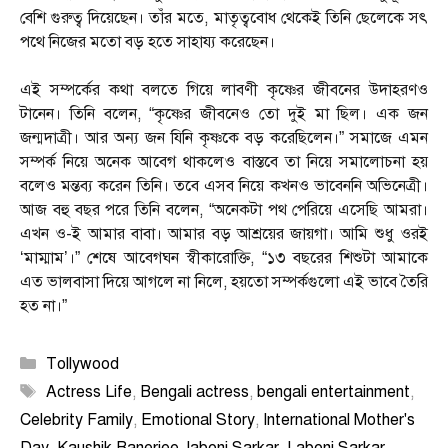
বেশি গুরুত্ব দিয়েছেন। তাঁর মতে, মাতৃত্ববোধ থেকেই তিনি ছেলেকে সৎ
পথে নিজের মতো বড় হতে সাহায্য করেছেন।
এই সম্পর্কের কথা বলতে গিয়ে লাবণী কৃষ্ণের জীবনের উদাহরণও
টানেন। তিনি বলেন, “কৃষ্ণের জীবনেও তো দুই মা ছিল। এক জন
জন্মদাত্রী। আর অন্য জন যিনি কৃষ্ণকে বড় করেছিলেন।” সমাজে এমন
সম্পর্ক নিয়ে অনেক আবেগ থাকলেও বাস্তবে তা নিয়ে সমালোচনা হয়
বলেও মন্তব্য করেন তিনি। তবে এসব নিয়ে কখনও ভাবেননি অভিনেত্রী।
আজ বহু বছর পরে তিনি বলেন, “অনেকটা পথ পেরিয়ে এসেছি আমরা।
এখন ও-ই আমার বাবা। আমার বড় আশ্রয়ের জায়গা। আমি শুধু ওরই
‘মাম্মাম’।” শেষে আবেগঘন স্বীকারোক্তি, “১৩ বছরের শিশুটা আমাকে
এত ভালবাসা দিয়ে আগলে না নিলে, হয়তো সম্পর্কগুলো এই ভাবে তৈরি
হত না।”
Categories
Tollywood
Tags
Actress Life
,
Bengali actress
,
bengali entertainment
,
Celebrity Family
,
Emotional Story
,
International Mother's