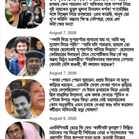
রণজয় কেন পারলেন না? অভিকার সঙ্গে সম্পর্ক নিয়ে
দুই নায়কের তুমুল তুলনা টানলেন দর্শক! শ্যামৌপ্তির
সঙ্গে বিচ্ছেদ নিয়ে রণজয়ের ‘প্রেম করেছি, মানুষ তো
খু’ন করিনি’ মন্তব্যে ক্ষি’প্ত নেটপাড়া, ধেয়ে এল
কটা’ক্ষের বন্যা!
August 7, 2026
“পদবি দিয়ে সুপারস্টার বানানো যায় না, আমি শুধু
সুযোগ দিতে পারি!” “আমি যদি পারতাম, তাহলে তো
আমার ছেলেকেই সুপারস্টার বানিয়ে দিতাম!” ছেলেদের
কেরিয়ারের উদাহরণ টেনে নেপোটিজম বিত’র্কে বড়
মন্তব্য মিঠুন চক্রবর্তীর! স্টারকিডদের সাফল্যের নেপথ্যে
কোনটা বেশি জরুরী, কী বললেন মহাগুরু?
August 7, 2026
“ওনার পেছন পেছন ঘুরতেন, প্রশ্রয় দিতেন না তবুও
জড়িয়ে ধরতেন…এমনকি ফেলে দেওয়া পানও কুড়িয়ে
খেয়ে ফেলেছিলেন!” যে উত্তম কুমারকে ঘিরে এমনই
ছিল বাঙালির উন্মাদনা, এক ঝলক দেখতে স্টুডিও ও
স্টেজে উপচে পড়ত ভিড়! এবার সেই মহানায়কের
কোন অনুরাগীর এমন চমকে দেওয়া কাণ্ড ফাঁস করলেন
বর্ষীয়ান অভিনেত্রী রত্না ঘোষাল?
August 6, 2026
এনসিপিআই ছেড়ে কি ফের ‘কালীঘাট তৃণমূল’? দিল্লির
বৈঠকের পর বিদ্রো’হী শিবিরের নেতা ও সাংসদদের ‘ঘর
ওয়াপসি’ নিয়ে জল্পনা যখন তুঙ্গে, তখনই নিজের