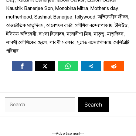
Day
,
Kaushik Banerjee
,
laboni Sarkar
,
Laboni Sarkar
Kaushik Banerjee Son
,
Monobina Mitra
,
Mother's day
,
motherhood
,
Sushnat Banerjee
,
tollywood
,
অভিনেত্রীর জীবন
,
আন্তর্জাতিক মাতৃদিবস
,
আবেগঘন বার্তা
,
কৌশিক বন্দ্যোপাধ্যায়
,
টলিউড
,
টলিউড অভিনেত্রী
,
বাংলা বিনোদন
,
মনোবীণা মিত্র
,
মাতৃত্ব
,
মাতৃদিবস
,
লাবণী কৌশিকের ছেলে
,
লাবণী সরকার
,
সুস্নাত বন্দ্যোপাধ্যায়
,
সেলিব্রিটি
পরিবার
Search
Search
---Advertisement---