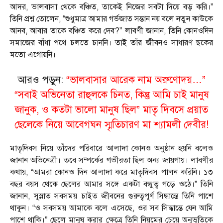
আদর, ভালবাসা থেকে বঞ্চিত, তাকেই নিজের সবটা দিয়ে বড় করি।”
তিনি প্রশ্ন তোলেন, “শুধুমাত্র আমার গর্ভজাত সন্তান নয় বলে নতুন কাউকে
আনব, আবার তাকে বঞ্চিত করে দেব?” লাবণী জানান, তিনি কোনওদিন
সমাজের বাঁধা পথে চলতে চাননি। তাই তাঁর জীবনও সাধারণ ছকের
মতো এগোয়নি।
আরও পড়ুন:
“ভালবাসার আরেক নাম অরুণোদয়…”
“সবাই অভিনেতা রাহুলকে চিনত, কিন্তু আমি চাই মানুষ
জানুক, ও কতটা ভালো মানুষ ছিল” মাতৃ দিবসে প্রয়াত
ছেলেকে নিয়ে আবেগঘন স্মৃতিচারণ মা শ্যামলী দেবীর!
মাতৃদিবস নিয়ে তাঁদের পরিবারে আলাদা কোনও অনুষ্ঠান হয়নি বলেও
জানান অভিনেত্রী। তবে সম্পর্কের গভীরতা ছিল অন্য জায়গায়। লাবণীর
কথায়, “আমরা কোনও দিন আলাদা করে মাতৃদিবস পালন করিনি। ১৩
বছর বয়স থেকে ছেলের আমার সঙ্গে একটা বন্ধুত্ব গড়ে ওঠে।” তিনি
জানান, সুস্নাত সবসময় চাইত জীবনের গুরুত্বপূর্ণ সিদ্ধান্তে তিনি পাশে
থাকুন। “ও সবসময় আমাকে বলে এসেছে, ওর সব সিদ্ধান্তে যেন আমি
পাশে থাকি।” ছেলে মানুষ করার ক্ষেত্রে তিনি নিয়মের চেয়ে অনুভূতিকে