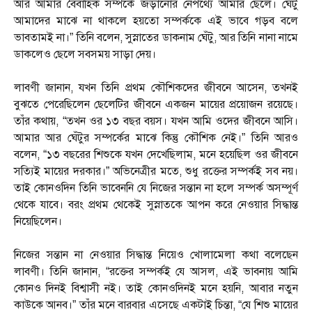
আর আমার বৈবাহিক সম্পর্কে জড়ানোর নেপথ্যে আমার ছেলে। ঘেঁটু
আমাদের মাঝে না থাকলে হয়তো সম্পর্ককে এই ভাবে গড়ব বলে
ভাবতামই না।” তিনি বলেন, সুস্নাতের ডাকনাম ঘেঁটু, আর তিনি নানা নামে
ডাকলেও ছেলে সবসময় সাড়া দেয়।
লাবণী জানান, যখন তিনি প্রথম কৌশিকদের জীবনে আসেন, তখনই
বুঝতে পেরেছিলেন ছেলেটির জীবনে একজন মায়ের প্রয়োজন রয়েছে।
তাঁর কথায়, “তখন ওর ১৩ বছর বয়স। যখন আমি ওদের জীবনে আসি।
আমার আর ঘেঁটুর সম্পর্কের মাঝে কিন্তু কৌশিক নেই।” তিনি আরও
বলেন, “১৩ বছরের শিশুকে যখন দেখেছিলাম, মনে হয়েছিল ওর জীবনে
সত্যিই মায়ের দরকার।” অভিনেত্রীর মতে, শুধু রক্তের সম্পর্কই সব নয়।
তাই কোনওদিন তিনি ভাবেননি যে নিজের সন্তান না হলে সম্পর্ক অসম্পূর্ণ
থেকে যাবে। বরং প্রথম থেকেই সুস্নাতকে আপন করে নেওয়ার সিদ্ধান্ত
নিয়েছিলেন।
নিজের সন্তান না নেওয়ার সিদ্ধান্ত নিয়েও খোলামেলা কথা বলেছেন
লাবণী। তিনি জানান, “রক্তের সম্পর্কই যে আসল, এই ভাবনায় আমি
কোনও দিনই বিশ্বাসী নই। তাই কোনওদিনই মনে হয়নি, আবার নতুন
কাউকে আনব।” তাঁর মনে বারবার এসেছে একটাই চিন্তা, “যে শিশু মায়ের