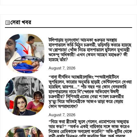
সেরা খবর
টলিপাড়ায় দুঃসংবাদ! আচমকা গুরুতর অবস্থায়
হাসপাতালে ভর্তি মিঠুন চক্রবর্তী, তড়িঘড়ি করতে হয়েছে
অ’স্ত্রোপচার! খোঁজ নিতে হাসপাতালে ছুটলেন মুখ্যমন্ত্রী
শুভেন্দু অধিকারী! এখন কেমন আছেন মহাগুরু? কী
হয়েছে তাঁর?
August 7, 2026
“বাবা দীর্ঘদিন অ্যাঙ্কাইলোজিং স্পন্ডাইলাইটিসে
ভুগছিলেন, কারোর অনুমতি ছাড়াই ভেন্টিলেশনে দেওয়া
হয়েছিল, তারপর…” পাঁচ বছর পর কোন বেসরকারি
হাসপাতালের নামে বি*স্ফোরক অভিযোগ ঊষসী
চক্রবর্তীর? সিপিআইএমের নেতা শ্যামল চক্রবর্তীর
মৃ’ত্যু ঘিরে অভিনেত্রীকে আজও তাড়া করে বেড়ায়
কোন অপরাধবোধ?
August 7, 2026
“বিয়ে করা স্ত্রীকেই ভুলে গেলেন, প্রমোশনের অজুহাত
আর কত?” “অর্কও একই নায়িকার সঙ্গে কাজ করেও
নিজের প্রেমিকাকে অবহেলা করেনি!” অভি-ছুটির থেকে
রানী-দূর্জয় তিনগুন বেশি জনপ্রিয় ছিল, অর্ক পারলে