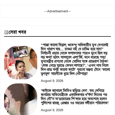
---Advertisement---
সেরা খবর
“পাক্কা কালো বিড়াল, শুভেন্দু অধিকারীর মুখ দেখলেই
দিন খারাপ যায়… চাড্ডা নই যে চাড্ডি হয়ে যাব!”
নির্বাচনী প্রচার থেকে ফলাফলের পরেও মুখে ছিল বড়
বড় কথা! হঠাৎ ঘাসফুলে এলা’র্জি, মনে ধরেছে পদ্ম!
মুখ্যমন্ত্রীর প্রশংসা থেকে মোদির সঙ্গে প্রাতরাশ বৈঠক!
‘লেজ নেড়ে ঘুরতে কেমন লাগছে?’, ‘এখন নাম নিলে
দিন-রাত সবই ভালো কাটে’ পুরনো মন্তব্য টেনে ‘ভালো
তৃণমূল’ সায়নীকে ধুয়ে দিল নেটপাড়া!
August 9, 2026
‘কাউকে জানালে ভিডিও ছড়িয়ে দেব’, ভয় দেখিয়ে
জনপ্রিয় অভিনেত্রীকে একাধিকবার ধ*র্ষণ! দিনের পর
দিন যৌ*ন অ’ত্যাচারের শি’কার হয়ে অবশেষে হলেন
পুলিশের দ্বারস্থ, গ্রেপ্তার ৭৩ বছরের বর্ষীয়ান পরিচালক!
August 9, 2026