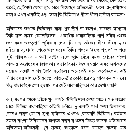
আকর্ষণের জায়গা ছিল। কিন্তু সিরিয়াল শেষ হওয়ার পর থেকেই যেন হঠাৎ
করেই ছোটপর্দা থেকে দূরে সরে গিয়েছেন অভিনেত্রী। ফলে অনুরাগীদের
মনেও এখন একটাই প্রশ্ন, তবে কি তিতিক্ষাও ধীরে ধীরে হারিয়ে যাচ্ছেন?
অভিনয়ের জগতে তিতিক্ষার যাত্রা খুব দীর্ঘ না হলেও, কাজের মাধ্যমে
তিনি দ্রুত নজর কেড়েছিলেন। একাধিক ধারাবাহিকে পার্শ্ব চরিত্র থেকে
শুরু করে গুরুত্বপূর্ণ ভূমিকায় দেখা গিয়েছে তাঁকে। ধীরে ধীরে মুখ্য
চরিত্রের সুযোগও পেতে শুরু করেন তিনি। প্রথমে ‘ইচ্ছে পুতুল’ ও পরে
‘দুই শালিক’-এ নন্দিনী দত্তের সঙ্গে জুটি বেঁধে যমজ বোনের গল্পে
অভিনয় করেছিলেন তিতিক্ষা। ধারাবাহিকটি শুরু হওয়ার সময় দর্শকদের
মধ্যেও যথেষ্ট আগ্রহ তৈরি হয়েছিল। অনেকেই মনে করেছিলেন, এই
সিরিয়ালের মাধ্যমেই হয়তো অভিনেত্রীর কেরিয়ারে বড় পরিবর্তন আসবে।
কিন্তু ধারাবাহিক শেষ হওয়ার পর সেই ধারাবাহিকতা আর দেখা যায়নি।
বরং এরপর থেকে তাঁকে খুব কমই টেলিভিশনে দেখা গেছে। গত কয়েক
মাসে বিভিন্ন ধারাবাহিকে অতিথি চরিত্রে দু-একটি পর্বে দেখা মিললেও,
কোনও নতুন মেগায় মুখ্য ভূমিকায় এখনও ফেরেননি তিতিক্ষা। বর্তমান
সময়ে বাংলা সিরিয়ালের জগতে নতুন মুখদের ভিড়ে অনেক প্রতিভাবান
অভিনেতা-অভিনেত্রী খুব দ্রুতই আড়ালে চলে যাচ্ছেন বলেই মত