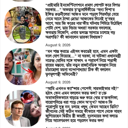
“প্রাইমারি ইনভেস্টিগেশনে প্রমাণ লোপাট করে বিগত
সরকার…” অভয়ার মৃ’ত্যুবার্ষিকীতে ‘অন্য দিশা’র
ইঙ্গিত রুদ্রনীলের! আজও মনে পড়লে শিরদাঁড়া বেয়ে
নেমে আসে ঠান্ডা স্রোত! আজকের দিনেই দু’বছর
আগে, আর জি করের নার’কীয় ঘটনায় শিউরে উঠেছিল
গোটা দেশ, তার বিচার অধরা! সরকার বদলেছে,
ক্ষমতায় বিজেপি, এবার তদন্তে আসতে চলেছে বড়
অগ্রগতি? কী জানালেন তারকা বিধায়ক?
August 9, 2026
“মন শান্ত করতে এইসব করতেই হবে, এমন একটা
দলে যোগ দিয়েছে…” না ঘরকা, না ঘাটকা! প্রধানমন্ত্রী
নরেন্দ্র মোদির সঙ্গে সাক্ষাৎ ও পরামর্শ নিয়ে শতাব্দী
রায়ের মন্তব্যে, তাঁর নতুন রাজনৈতিক অবস্থান নিয়ে
চাঁচাছোলা ময়না বন্দোপাধ্যায়! ঠিক কী বললেন
তৃণমূলপন্থী অভিনেত্রী?
August 9, 2026
“আমি এখনও ক্যা*ন্সার পেশেন্ট, সারভাইভার নই!”
হঠাৎ কেন এমন বললেন ভরত কল? র’ক্তে
অস্বাভাবিকভাবে বাড়তে শুরু করে শ্বেত র’ক্তকণিকা,
বায়োপসিতে ধরা পড়ে কোন অ’সুখ? আজও কি
পুরোপুরি সুস্থ নন, চলছে ওষুধ, কেমন আছেন তিনি?
জীবনের সেই কঠিন সময়ে কীভাবে পাশে থেকে সাহস
জুগিয়েছেন দ্বিতীয় স্ত্রী জয়শ্রী, দুঃসময়ের কথা বলতে
গিয়ে আবেগপ্রবণ হয়ে পড়লেন ভরত কল!