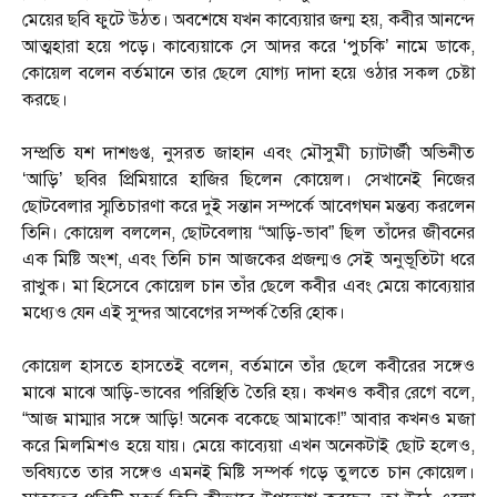
মেয়ের ছবি ফুটে উঠত। অবশেষে যখন কাব্যেয়ার জন্ম হয়, কবীর আনন্দে
আত্মহারা হয়ে পড়ে। কাব্যেয়াকে সে আদর করে ‘পুচকি’ নামে ডাকে,
কোয়েল বলেন বর্তমানে তার ছেলে যোগ্য দাদা হয়ে ওঠার সকল চেষ্টা
করছে।
সম্প্রতি যশ দাশগুপ্ত, নুসরত জাহান এবং মৌসুমী চ্যাটার্জী অভিনীত
‘আড়ি’ ছবির প্রিমিয়ারে হাজির ছিলেন কোয়েল। সেখানেই নিজের
ছোটবেলার স্মৃতিচারণা করে দুই সন্তান সম্পর্কে আবেগঘন মন্তব্য করলেন
তিনি। কোয়েল বললেন, ছোটবেলায় “আড়ি-ভাব” ছিল তাঁদের জীবনের
এক মিষ্টি অংশ, এবং তিনি চান আজকের প্রজন্মও সেই অনুভূতিটা ধরে
রাখুক। মা হিসেবে কোয়েল চান তাঁর ছেলে কবীর এবং মেয়ে কাব্যেয়ার
মধ্যেও যেন এই সুন্দর আবেগের সম্পর্ক তৈরি হোক।
কোয়েল হাসতে হাসতেই বলেন, বর্তমানে তাঁর ছেলে কবীরের সঙ্গেও
মাঝে মাঝে আড়ি-ভাবের পরিস্থিতি তৈরি হয়। কখনও কবীর রেগে বলে,
“আজ মাম্মার সঙ্গে আড়ি! অনেক বকেছে আমাকে!” আবার কখনও মজা
করে মিলমিশও হয়ে যায়। মেয়ে কাব্যেয়া এখন অনেকটাই ছোট হলেও,
ভবিষ্যতে তার সঙ্গেও এমনই মিষ্টি সম্পর্ক গড়ে তুলতে চান কোয়েল।