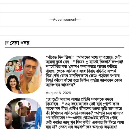
---Advertisement---
সেরা খবর
“বাঁচতে দিন প্লিজ!” “আমাদের মধ্যে যা হয়েছে, সেটা
আমরা বুঝে নেব…” বিয়ের ৫ মাসেই ডিভোর্স জল্পনা!
শ্যামৌপ্তির বলা ‘কোনও কথা বলতে আমার রুচিতে
বাঁধছে’ থেকে অভিকার সঙ্গে বিবাহ বহির্ভূত সম্পর্ক
বিত’র্কের জেরে মানসিকভাবে ভেঙে পড়লেন রণজয়
বিষ্ণু! কাঁদো কাঁদো হয়ে ভিডিও বার্তায় জানালেন কোন
আবেগঘন আবেদন?
August 6, 2026
“যে ৩টে অভ্যাস আমার প্রতিটা সকালকে বদলে
দিয়েছিল…” ৩২ বছর আগের সেই ছবি পোস্ট করে
আবেগঘন মীর! রেডিও জীবনের শুরুর স্মৃতি ভাগ করে
কী লিখলেন অভিনেতা-সঞ্চালক? ‘আপনি চলে যাওয়ার
পর রবিবারের গল্পগুলোর রোমাঞ্চটাই হারিয়ে গেছে,
সেই কণ্ঠের জাদু খুব মিস করি!’ একবার কি ফিরে আসা
যায় না? ভেসে এল অনুরাগীদের অসংখ্য অনুরোধ!