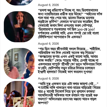
August 6, 2026
“তমসা শুধু প্রতিশো’ধ নিচ্ছে না, বরং তিলোত্তমাদের
জন্য ন্যায়বিচারের প্রতীক হয়ে উঠছে!” “আইনের ফাঁক
গলে যারা পার পেয়ে যায়, তাদের বিরুদ্ধে তমসার
লড়াইকে কুর্নিশ!” যেভাবে অ’ত্যা’চার করেছিল, ঠিক
সেভাবেই জবাব দিল! প্রশংসায় ভরল নেটপাড়া,
‘তিলোত্তমা’র গতকালের পর্ব ছিল ১০০-তে ১০০!
দর্শকদের একটাই দাবি, এমন গল্পই তো চাই বাংলা
টেলিভিশনে! আপনারাও কি একমত?
August 6, 2026
“গত তিন বছর জীবনটাই বদলে দিয়েছে… শারীরিক,
পারিবারিক সব দিক থেকেই অনেক ঝড় গিয়েছে”
“জগন্নাথের কৃপায় এখন একটু ভালো আছি, আবার
কাজ করছি!” ভেঙে পড়েছে শরীর, চেনাই যাচ্ছে না
একসময়ের দাপুটে ‘শ্রীময়ী’কে! তবুও অভিনয়ের খিদে
ম’রেনি, ছোটপর্দায় নতুন চরিত্রে ফিরতে চলেছেন
ইন্দ্রাণী হালদার? নিজেই ভাগ করলেন সুখবর!
August 6, 2026
“আমি সুস্থ একজন হয়ে এটা বলার জায়গা নেই…”
শ্যামৌপ্তি নাকি থাকছেন বাবা-মায়ের বাড়িতেই! বিয়ের
মাত্র ৫ মাসেই ডিভোর্স নিয়ে মুখ খুললেন রণজয়!
সহঅভিনেত্রী অভিকার সঙ্গে রসায়ন গাঢ় হতেই শুরু
সমস্যা? অভিনেতার রহস্যময় মন্তব্যে আরও বাড়ল
জল্পনা?