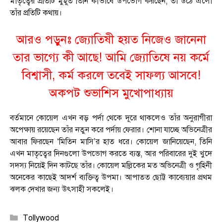
মাতৃত্বের প্রতিটি মুহূর্ত তিনি কীভাবে উপভোগ করছেন, তা উঠে এলো
তাঁর প্রতিটি কথায়।
আরও পড়ুনঃ
জ্যোতিষী হয়ত নিজেও জানেনা
তার ভাগ্যে কী আছে! আমি জ্যোতিষে নয় কর্মে
বিশ্বাসী, কর্ম করলে তবেই সাফল্য আসবে!
অকপট শুভাশিস মুখোপাধ্যায়
বর্তমানে কোয়েল এখন বড় পর্দা থেকে দূরে থাকলেও তাঁর অনুরাগীরা
অপেক্ষায় রয়েছেন তাঁর নতুন করে পর্দায় ফেরার। শোনা যাচ্ছে অভিনেত্রীর
আবার ফিরছেন ‘মিতিন মাসি’র হাত ধরে। কোয়েল জানিয়েছেন, তিনি
এখন মাতৃত্বের দিনগুলো উপভোগ করতে ব্যস্ত, আর পরিবারের দুই খুদে
সদস্য নিয়েই দিন কাটছে তাঁর। কোয়েল মল্লিকের মত অভিনেত্রী ও গৃহিনী
অনেকের কাছেই আদর্শ ব্যক্তিত্ব উপমা। আপাতত ছোট্ট কাব্যেয়ার প্রথম
ঝলক দেখার জন্য উৎসাহী সকলেই।
Categories
Tollywood