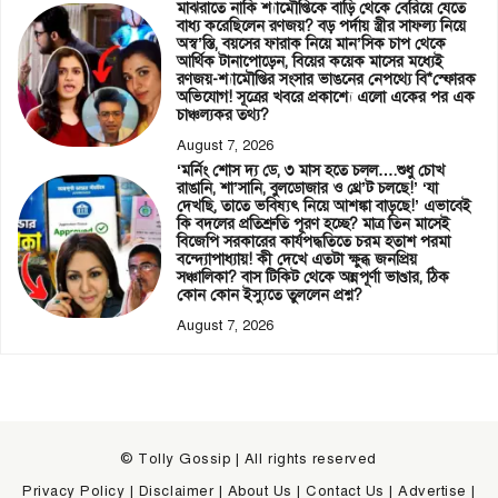
মাঝরাতে নাকি শ্যামৌপ্তিকে বাড়ি থেকে বেরিয়ে যেতে
বাধ্য করেছিলেন রণজয়? বড় পর্দায় স্ত্রীর সাফল্য নিয়ে
অস্ব’স্তি, বয়সের ফারাক নিয়ে মান’সিক চাপ থেকে
আর্থিক টানাপোড়েন, বিয়ের কয়েক মাসের মধ্যেই
রণজয়-শ্যামৌপ্তির সংসার ভাঙনের নেপথ্যে বি*স্ফোরক
অভিযোগ! সূত্রের খবরে প্রকাশ্যে এলো একের পর এক
চাঞ্চল্যকর তথ্য?
August 7, 2026
‘মর্নিং শোস দ্য ডে, ৩ মাস হতে চলল….শুধু চোখ
রাঙানি, শা’সানি, বুলডোজার ও থ্রে’ট চলছে!’ ‘যা
দেখছি, তাতে ভবিষ্যৎ নিয়ে আশঙ্কা বাড়ছে!’ এভাবেই
কি বদলের প্রতিশ্রুতি পূরণ হচ্ছে? মাত্র তিন মাসেই
বিজেপি সরকারের কার্যপদ্ধতিতে চরম হতাশ পরমা
বন্দ্যোপাধ্যায়! কী দেখে এতটা ক্ষুব্ধ জনপ্রিয়
সঞ্চালিকা? বাস টিকিট থেকে অন্নপূর্ণা ভাণ্ডার, ঠিক
কোন কোন ইস্যুতে তুললেন প্রশ্ন?
August 7, 2026
© Tolly Gossip | All rights reserved
Privacy Policy
|
Disclaimer
|
About Us
|
Contact Us
|
Advertise
|