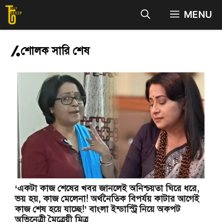
Skip
MENU
to
content
শোলক সারি শেষ
‘একটা কাজ শেষের খবর জানলেই অনিশ্চয়তা ঘিরে ধরে,
ভয় হয়, কাজ মেলেনা! অর্থনৈতিক বিপর্যয় কাটার আগেই
কাজ শেষ হয়ে যাচ্ছে!’ বাংলা ইন্ডাস্ট্রি নিয়ে অকপট
অভিনেত্রী মৈত্রেয়ী মিত্র