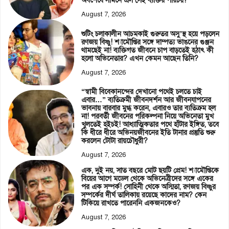
অবশেষে সামনে এল সেই ব্যক্তির পরিচয়?
August 7, 2026
শুটিং চলাকালীন আচমকাই গুরুতর অসু’স্থ হয়ে পড়লেন
রণজয় বিষ্ণু! শ্যামৌপ্তির সঙ্গে দাম্পত্য ভাঙনের গুঞ্জন
থামছেই না! ব্যক্তিগত জীবনে চাপ বাড়তেই হঠাৎ কী
হলো অভিনেতার? এখন কেমন আছেন তিনি?
August 7, 2026
“স্বামী বিবেকানন্দের দেখানো পথেই চলতে চাই
এবার…” ব্যতিক্রমী জীবনদর্শন আর জীবনযাপনের
ভাবনায় বারবার মুগ্ধ করেন, এবারও তার ব্যতিক্রম হল
না! পরবর্তী জীবনের পরিকল্পনা নিয়ে অভিনেতা মুখ
খুলতেই হইচই! আধ্যাত্মিকতার পথে হাঁটার ইঙ্গিত, তবে
কি ধীরে ধীরে অভিনয়জীবনের ইতি টানার প্রস্তুতি শুরু
করলেন টোটা রায়চৌধুরী?
August 7, 2026
এক, দুই নয়, সাত বছরে মোট ছয়টি প্রেম! শ্যামৌপ্তিকে
বিয়ের আগে মডেল থেকে অভিনেত্রীদের সঙ্গে একের
পর এক সম্পর্ক! সোহিনী থেকে অস্মিতা, রণজয় বিষ্ণুর
সম্পর্কের দীর্ঘ তালিকায় রয়েছে কাদের নাম? কেন
টিকিয়ে রাখতে পারেননি একজনকেও?
August 7, 2026