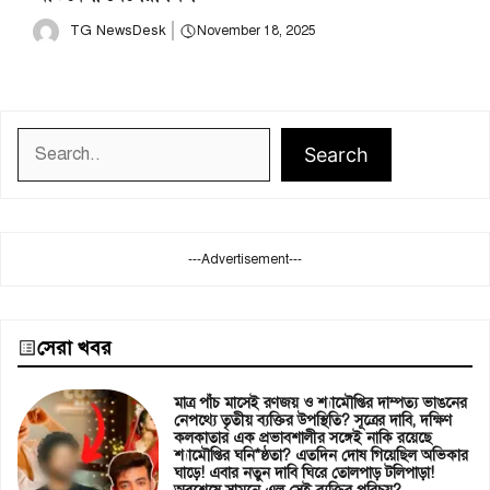
TG NewsDesk
November 18, 2025
Search
Search
---Advertisement---
সেরা খবর
মাত্র পাঁচ মাসেই রণজয় ও শ্যামৌপ্তির দাম্পত্য ভাঙনের
নেপথ্যে তৃতীয় ব্যক্তির উপস্থিতি? সূত্রের দাবি, দক্ষিণ
কলকাতার এক প্রভাবশালীর সঙ্গেই নাকি রয়েছে
শ্যামৌপ্তির ঘনি*ষ্ঠতা? এতদিন দোষ গিয়েছিল অভিকার
ঘাড়ে! এবার নতুন দাবি ঘিরে তোলপাড় টলিপাড়া!