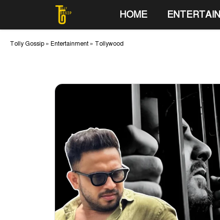
Skip
HOME
ENTERTAI
to
content
Tolly Gossip
»
Entertainment
»
Tollywood