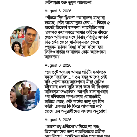
নেটপাড়ায় শুরু তুমুল আলোচনা!
August 6, 2026
“বাঁচতে দিন প্লিজ!” “আমাদের মধ্যে যা
হয়েছে, সেটা আমরা বুঝে নেব…” বিয়ের ৫
মাসেই ডিভোর্স জল্পনা! শ্যামৌপ্তির বলা
‘কোনও কথা বলতে আমার রুচিতে বাঁধছে’
থেকে অভিকার সঙ্গে বিবাহ বহির্ভূত সম্পর্ক
বিত’র্কের জেরে মানসিকভাবে ভেঙে
পড়লেন রণজয় বিষ্ণু! কাঁদো কাঁদো হয়ে
ভিডিও বার্তায় জানালেন কোন আবেগঘন
আবেদন?
August 6, 2026
“যে ৩টে অভ্যাস আমার প্রতিটা সকালকে
বদলে দিয়েছিল…” ৩২ বছর আগের সেই
ছবি পোস্ট করে আবেগঘন মীর! রেডিও
জীবনের শুরুর স্মৃতি ভাগ করে কী লিখলেন
অভিনেতা-সঞ্চালক? ‘আপনি চলে যাওয়ার
পর রবিবারের গল্পগুলোর রোমাঞ্চটাই
হারিয়ে গেছে, সেই কণ্ঠের জাদু খুব মিস
করি!’ একবার কি ফিরে আসা যায় না?
ভেসে এল অনুরাগীদের অসংখ্য অনুরোধ!
August 6, 2026
“তমসা শুধু প্রতিশো’ধ নিচ্ছে না, বরং
তিলোত্তমাদের জন্য ন্যায়বিচারের প্রতীক
হয়ে উঠছে!” “আইনের ফাঁক গলে যারা পার