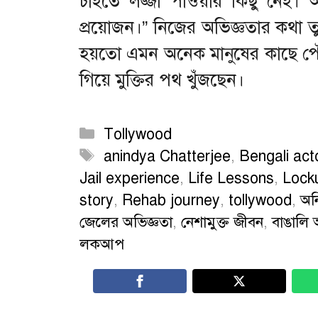
চাইতে লজ্জা পাওয়ার কিছু নেই
প্রয়োজন।” নিজের অভিজ্ঞতার কথা ত
হয়তো এমন অনেক মানুষের কাছে পৌঁ
গিয়ে মুক্তির পথ খুঁজছেন।
Categories
Tollywood
Tags
anindya Chatterjee
,
Bengali act
Jail experience
,
Life Lessons
,
Lock
story
,
Rehab journey
,
tollywood
,
অনি
জেলের অভিজ্ঞতা
,
নেশামুক্ত জীবন
,
বাঙালি 
লকআপ