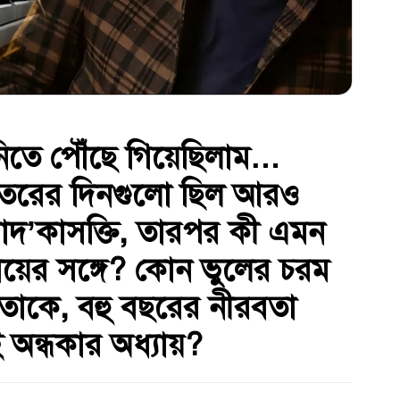
তে পৌঁছে গিয়েছিলাম…
ভেতরের দিনগুলো ছিল আরও
়ে মাদ’কাসক্তি, তারপর কী এমন
্যায়ের সঙ্গে? কোন ভুলের চরম
েতাকে, বহু বছরের নীরবতা
ন্ধকার অধ্যায়?