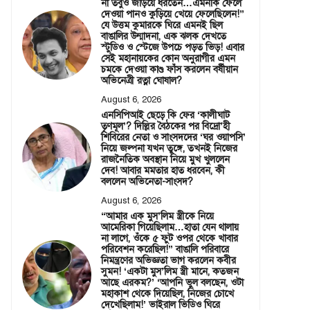
না তবুও জড়িয়ে ধরতেন…এমনকি ফেলে
দেওয়া পানও কুড়িয়ে খেয়ে ফেলেছিলেন!”
যে উত্তম কুমারকে ঘিরে এমনই ছিল
বাঙালির উন্মাদনা, এক ঝলক দেখতে
স্টুডিও ও স্টেজে উপচে পড়ত ভিড়! এবার
সেই মহানায়কের কোন অনুরাগীর এমন
চমকে দেওয়া কাণ্ড ফাঁস করলেন বর্ষীয়ান
অভিনেত্রী রত্না ঘোষাল?
August 6, 2026
এনসিপিআই ছেড়ে কি ফের ‘কালীঘাট
তৃণমূল’? দিল্লির বৈঠকের পর বিদ্রো’হী
শিবিরের নেতা ও সাংসদদের ‘ঘর ওয়াপসি’
নিয়ে জল্পনা যখন তুঙ্গে, তখনই নিজের
রাজনৈতিক অবস্থান নিয়ে মুখ খুললেন
দেব! আবার মমতার হাত ধরবেন, কী
বললেন অভিনেতা-সাংসদ?
August 6, 2026
“আমার এক মুস’লিম স্ত্রীকে নিয়ে
আমেরিকা গিয়েছিলাম…হাতা যেন থালায়
না লাগে, ওঁকে ৫ ফুট ওপর থেকে খাবার
পরিবেশন করেছিল!” বাঙালি পরিবারে
নিমন্ত্রণের অভিজ্ঞতা ভাগ করলেন কবীর
সুমন! ‘একটা মুস’লিম স্ত্রী মানে, কতজন
আছে এরকম?’ ‘আপনি ভুল বলছেন, ওটা
মহাকাশ থেকে দিয়েছিল, নিজের চোখে
দেখেছিলাম!’ ভাইরাল ভিডিও ঘিরে