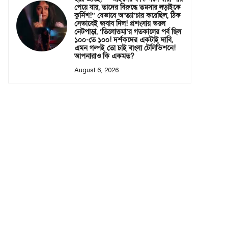
পেয়ে যায়, তাদের বিরুদ্ধে তমসার লড়াইকে
কুর্নিশ!” যেভাবে অ’ত্যা’চার করেছিল, ঠিক
সেভাবেই জবাব দিল! প্রশংসায় ভরল
নেটপাড়া, ‘তিলোত্তমা’র গতকালের পর্ব ছিল
১০০-তে ১০০! দর্শকদের একটাই দাবি,
এমন গল্পই তো চাই বাংলা টেলিভিশনে!
আপনারাও কি একমত?
August 6, 2026