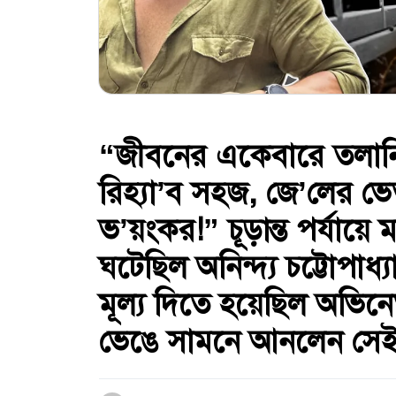
“জীবনের একেবারে তলানি
রিহ্যা’ব সহজ, জে’লের 
ভ’য়ংকর!” চূড়ান্ত পর্যায
ঘটেছিল অনিন্দ্য চট্টোপাধ
মূল্য দিতে হয়েছিল অভিন
ভেঙে সামনে আনলেন সেই অ