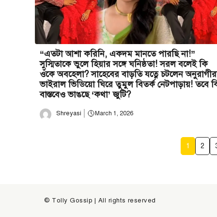
“এতটা আশা করিনি, একদম মানতে পারছি না!”
সুস্মিতাকে ভুলে হিয়ার সঙ্গে ঘনিষ্ঠতা! সরল বলেই কি
ওঁকে অবহেলা? সাহেবের বাড়তি যত্নে চটলেন অনুরাগীর
ভাইরাল ভিডিয়ো ঘিরে তুমুল বিতর্ক নেটপাড়ায়! তবে ক
বাস্তবেও ভাঙছে ‘কথা’ জুটি?
Shreyasi
March 1, 2026
1
2
© Tolly Gossip | All rights reserved