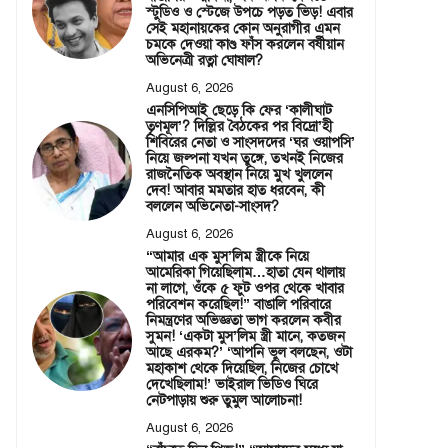
স্টুডিও ও স্টেজে উপচে পড়ত ভিড়! এবার
সেই মহানায়কের কোন অনুরাগীর এমন
চমকে দেওয়া কাণ্ড ফাঁস করলেন বর্ষীয়ান
অভিনেত্রী রত্না ঘোষাল?
August 6, 2026
এনসিপিআই ছেড়ে কি ফের ‘কালীঘাট
তৃণমূল’? দিল্লির বৈঠকের পর বিদ্রো’হী
শিবিরের নেতা ও সাংসদদের ‘ঘর ওয়াপসি’
নিয়ে জল্পনা যখন তুঙ্গে, তখনই নিজের
রাজনৈতিক অবস্থান নিয়ে মুখ খুললেন
দেব! আবার মমতার হাত ধরবেন, কী
বললেন অভিনেতা-সাংসদ?
August 6, 2026
“আমার এক মুস’লিম স্ত্রীকে নিয়ে
আমেরিকা গিয়েছিলাম…হাতা যেন থালায়
না লাগে, ওঁকে ৫ ফুট ওপর থেকে খাবার
পরিবেশন করেছিল!” বাঙালি পরিবারে
নিমন্ত্রণের অভিজ্ঞতা ভাগ করলেন কবীর
সুমন! ‘একটা মুস’লিম স্ত্রী মানে, কতজন
আছে এরকম?’ ‘আপনি ভুল বলছেন, ওটা
মহাকাশ থেকে দিয়েছিল, নিজের চোখে
দেখেছিলাম!’ ভাইরাল ভিডিও ঘিরে
নেটপাড়ায় শুরু তুমুল আলোচনা!
August 6, 2026