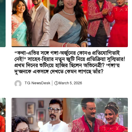
“কথা-এভির সঙ্গে গঙ্গা-অর্জুনের কোনও প্রতিযোগিতাই
নেই!” সাহেব-হিয়ার নতুন জুটি নিয়ে প্রতিক্রিয়া সুস্মিতার!
প্রথম দিনের শুটিংয়ে হাজির ছিলেন অভিনেত্রী? ‘গঙ্গা’য়
দু’জনকে একসঙ্গে দেখতে কেমন লাগছে তাঁর?
TG NewsDesk
March 5, 2026