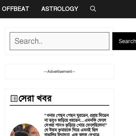
OFFBEAT
ASTROLOGY
Search
Searc
---Advertisement---
সেরা খবর
“ওনার পেছন পেছন ঘুরতেন, প্রশ্রয় দিতেন
না তবুও জড়িয়ে ধরতেন…এমনকি ফেলে
দেওয়া পানও কুড়িয়ে খেয়ে ফেলেছিলেন!”
যে উত্তম কুমারকে ঘিরে এমনই ছিল
বাঙালির উন্মাদনা, এক ঝলক দেখতে