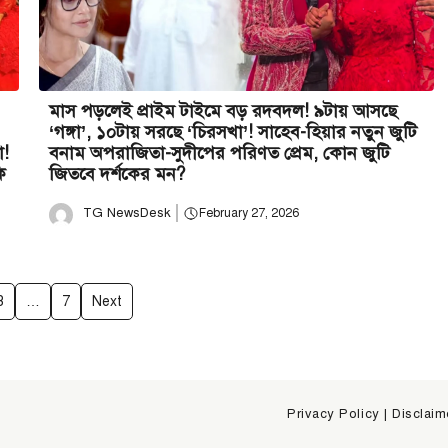
মাস পড়লেই প্রাইম টাইমে বড় রদবদল! ৯টায় আসছে
‘গঙ্গা’, ১০টায় সরছে ‘চিরসখা’! সাহেব-হিয়ার নতুন জুটি
া!
বনাম অপরাজিতা-সুদীপের পরিণত প্রেম, কোন জুটি
ি
জিতবে দর্শকের মন?
TG NewsDesk
February 27, 2026
3
…
7
Next
Privacy Policy
|
Disclaim