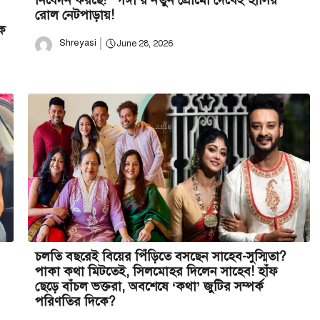
নিবেদন করছে!’ ‘গঙ্গা’র নতুন প্রোমো দেখেই হাসির
রোল নেটপাড়ায়!
এক
Shreyasi
June 28, 2026
চলতি বছরেই বিয়ের পিঁড়িতে বসছেন সাহেব-সুস্মিতা?
পাকা কথা মিটতেই, সিলমোহর দিলেন সাহেব! হাঁফ
ছেড়ে বাঁচল ভক্তরা, অবশেষে ‘কথা’ জুটির সম্পর্ক
পরিণতির দিকে?