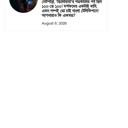
নেটপাড়া, ‘তিলোত্তমা’র গতকালের পর্ব ছিল
১০০-তে ১০০! দর্শকদের একটাই দাবি,
এমন গল্পই তো চাই বাংলা টেলিভিশনে!
আপনারাও কি একমত?
August 6, 2026