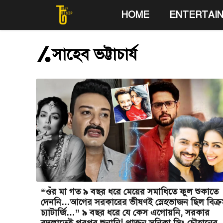
Skip
HOME
ENTERTAI
to
content
সাহেব ভট্টাচার্য
“ওঁর মা গত ৯ বছর ধরে মেয়ের সমাধিতে ফুল শুকাতে
দেননি…আগের সরকারের ভীষণই স্নেহভাজন ছিল বিক্র
চ্যাটার্জি…” ৯ বছর ধরে যে কেস এগোয়নি, সরকার