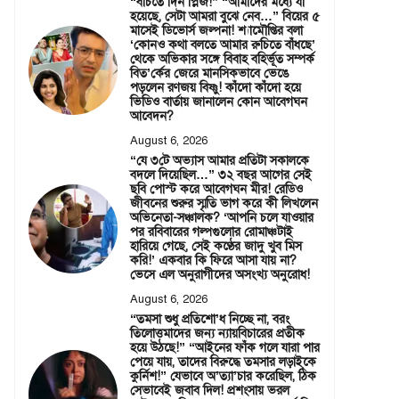
“বাঁচতে দিন প্লিজ!” “আমাদের মধ্যে যা
হয়েছে, সেটা আমরা বুঝে নেব…” বিয়ের ৫
মাসেই ডিভোর্স জল্পনা! শ্যামৌপ্তির বলা
‘কোনও কথা বলতে আমার রুচিতে বাঁধছে’
থেকে অভিকার সঙ্গে বিবাহ বহির্ভূত সম্পর্ক
বিত’র্কের জেরে মানসিকভাবে ভেঙে
পড়লেন রণজয় বিষ্ণু! কাঁদো কাঁদো হয়ে
ভিডিও বার্তায় জানালেন কোন আবেগঘন
আবেদন?
August 6, 2026
“যে ৩টে অভ্যাস আমার প্রতিটা সকালকে
বদলে দিয়েছিল…” ৩২ বছর আগের সেই
ছবি পোস্ট করে আবেগঘন মীর! রেডিও
জীবনের শুরুর স্মৃতি ভাগ করে কী লিখলেন
অভিনেতা-সঞ্চালক? ‘আপনি চলে যাওয়ার
পর রবিবারের গল্পগুলোর রোমাঞ্চটাই
হারিয়ে গেছে, সেই কণ্ঠের জাদু খুব মিস
করি!’ একবার কি ফিরে আসা যায় না?
ভেসে এল অনুরাগীদের অসংখ্য অনুরোধ!
August 6, 2026
“তমসা শুধু প্রতিশো’ধ নিচ্ছে না, বরং
তিলোত্তমাদের জন্য ন্যায়বিচারের প্রতীক
হয়ে উঠছে!” “আইনের ফাঁক গলে যারা পার
পেয়ে যায়, তাদের বিরুদ্ধে তমসার লড়াইকে
কুর্নিশ!” যেভাবে অ’ত্যা’চার করেছিল, ঠিক
সেভাবেই জবাব দিল! প্রশংসায় ভরল