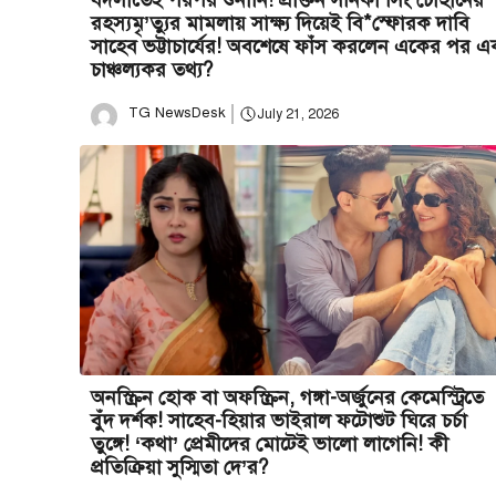
বদলাতেই পরপর শুনানি! প্রাক্তন সনিকা সিং চৌহানের
রহস্যমৃ’ত্যুর মামলায় সাক্ষ্য দিয়েই বি*স্ফোরক দাবি
সাহেব ভট্টাচার্যের! অবশেষে ফাঁস করলেন একের পর 
চাঞ্চল্যকর তথ্য?
TG NewsDesk
July 21, 2026
অনস্ক্রিন হোক বা অফস্ক্রিন, গঙ্গা-অর্জুনের কেমেস্ট্রিতে
বুঁদ দর্শক! সাহেব-হিয়ার ভাইরাল ফটোশুট ঘিরে চর্চা
তুঙ্গে! ‘কথা’ প্রেমীদের মোটেই ভালো লাগেনি! কী
প্রতিক্রিয়া সুস্মিতা দে’র?