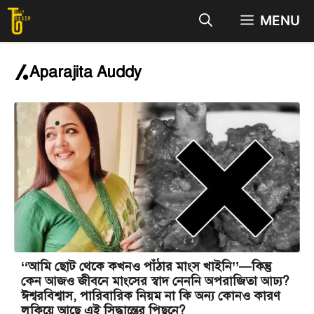
Skip
MENU
to
content
Aparajita Auddy
‘‘আমি ছোট থেকে কখনও পাঁঠার মাংস খাইনি’’—কিন্তু
কেন আজও জীবনে মাংসের স্বাদ নেননি অপরাজিতা আঢ্য?
ঈশ্বরবিশ্বাস, পারিবারিক নিয়ম না কি অন্য কোনও কারণ
লুকিয়ে আছে এই সিদ্ধান্তের পিছনে?