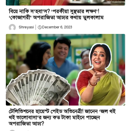
বিয়ে নাকি স’হবা’স? ‘পরকীয়া সুস্থতার লক্ষণ’!
‘কোজাগরী’ অপরাজিতা আঢ্যর কথায় তুলকালাম
Shreyasi
December 6, 2023
টেলিভিশনের হায়েস্ট পেইড অভিনেত্রী! জানেন ‘জল থ‌ই
থ‌ই ভালোবাসা’র জন্য কত টাকা মাইনে পাচ্ছেন
অপরাজিতা আঢ্য?