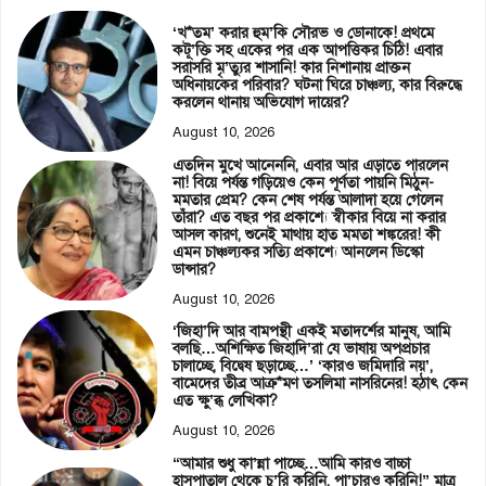
‘খ*তম’ করার হুম’কি সৌরভ ও ডোনাকে! প্রথমে
কটূ’ক্তি সহ একের পর এক আপত্তিকর চিঠি! এবার
সরাসরি মৃ’ত্যুর শাসানি! কার নিশানায় প্রাক্তন
অধিনায়কের পরিবার? ঘটনা ঘিরে চাঞ্চল্য, কার বিরুদ্ধে
করলেন থানায় অভিযোগ দায়ের?
August 10, 2026
এতদিন মুখে আনেননি, এবার আর এড়াতে পারলেন
না! বিয়ে পর্যন্ত গড়িয়েও কেন পূর্ণতা পায়নি মিঠুন-
মমতার প্রেম? কেন শেষ পর্যন্ত আলাদা হয়ে গেলেন
তাঁরা? এত বছর পর প্রকাশ্যে স্বীকার বিয়ে না করার
আসল কারণ, শুনেই মাথায় হাত মমতা শঙ্করের! কী
এমন চাঞ্চল্যকর সত্যি প্রকাশ্যে আনলেন ডিস্কো
ডান্সার?
August 10, 2026
‘জিহা’দি আর বামপন্থী একই মতাদর্শের মানুষ, আমি
বলছি…অশিক্ষিত জিহাদি’রা যে ভাষায় অপপ্রচার
চালাচ্ছে, বিদ্বেষ ছড়াচ্ছে…’ ‘কারও জমিদারি নয়’,
বামেদের তীব্র আক্র*মণ তসলিমা নাসরিনের! হঠাৎ কেন
এত ক্ষু’ব্ধ লেখিকা?
August 10, 2026
“আমার শুধু কা’ন্না পাচ্ছে…আমি কারও বাচ্চা
হাসপাতাল থেকে চু’রি করিনি, পা’চারও করিনি!” মাত্র