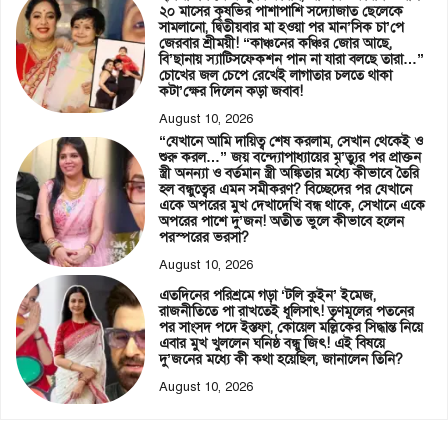
২০ মাসের কৃষভির পাশাপাশি সদ্যোজাত ছেলেকে
সামলানো, দ্বিতীয়বার মা হওয়া পর মান’সিক চা’পে
জেরবার শ্রীময়ী! “কাঞ্চনের কঞ্চির জোর আছে,
বি’ছানায় স্যাটিসফেকশন পান না যারা বলছে তারা…”
চোখের জল চেপে রেখেই লাগাতার চলতে থাকা
কটা’ক্ষের দিলেন কড়া জবাব!
August 10, 2026
“যেখানে আমি দায়িত্ব শেষ করলাম, সেখান থেকেই ও
শুরু করল…” জয় বন্দ্যোপাধ্যায়ের মৃ’ত্যুর পর প্রাক্তন
স্ত্রী অনন্যা ও বর্তমান স্ত্রী অঙ্কিতার মধ্যে কীভাবে তৈরি
হল বন্ধুত্বের এমন সমীকরণ? বিচ্ছেদের পর যেখানে
একে অপরের মুখ দেখাদেখি বন্ধ থাকে, সেখানে একে
অপরের পাশে দু’জন! অতীত ভুলে কীভাবে হলেন
পরস্পরের ভরসা?
August 10, 2026
এতদিনের পরিশ্রমে গড়া ‘টলি কুইন’ ইমেজ,
রাজনীতিতে পা রাখতেই ধূলিসাৎ! তৃণমূলের পতনের
পর সাংসদ পদে ইস্তফা, কোয়েল মল্লিকের সিদ্ধান্ত নিয়ে
এবার মুখ খুললেন ঘনিষ্ঠ বন্ধু জিৎ! এই বিষয়ে
দু’জনের মধ্যে কী কথা হয়েছিল, জানালেন তিনি?
August 10, 2026