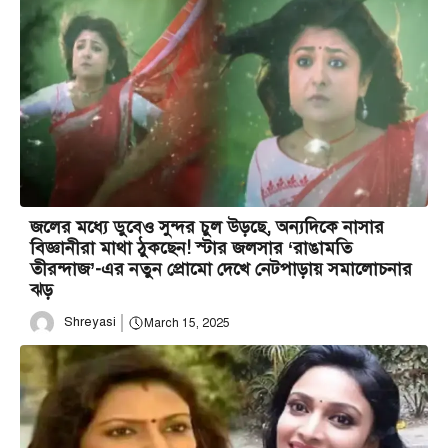
জলের মধ্যে ডুবেও সুন্দর চুল উড়ছে, অন্যদিকে নাসার
বিজ্ঞানীরা মাথা ঠুকছেন! স্টার জলসার ‘রাঙামতি
তীরন্দাজ’-এর নতুন প্রোমো দেখে নেটপাড়ায় সমালোচনার
ঝড়
Shreyasi
March 15, 2025