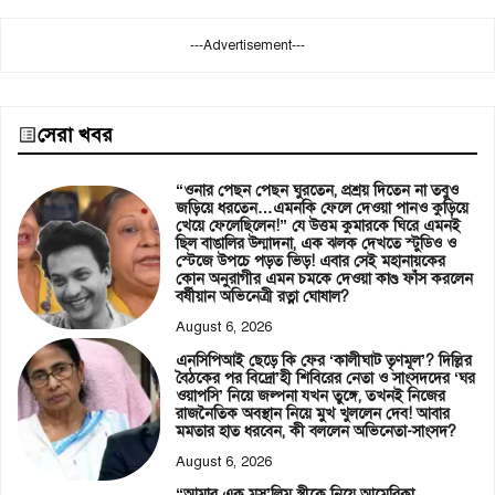
---Advertisement---
সেরা খবর
“ওনার পেছন পেছন ঘুরতেন, প্রশ্রয় দিতেন না তবুও
জড়িয়ে ধরতেন…এমনকি ফেলে দেওয়া পানও কুড়িয়ে
খেয়ে ফেলেছিলেন!” যে উত্তম কুমারকে ঘিরে এমনই
ছিল বাঙালির উন্মাদনা, এক ঝলক দেখতে স্টুডিও ও
স্টেজে উপচে পড়ত ভিড়! এবার সেই মহানায়কের
কোন অনুরাগীর এমন চমকে দেওয়া কাণ্ড ফাঁস করলেন
বর্ষীয়ান অভিনেত্রী রত্না ঘোষাল?
August 6, 2026
এনসিপিআই ছেড়ে কি ফের ‘কালীঘাট তৃণমূল’? দিল্লির
বৈঠকের পর বিদ্রো’হী শিবিরের নেতা ও সাংসদদের ‘ঘর
ওয়াপসি’ নিয়ে জল্পনা যখন তুঙ্গে, তখনই নিজের
রাজনৈতিক অবস্থান নিয়ে মুখ খুললেন দেব! আবার
মমতার হাত ধরবেন, কী বললেন অভিনেতা-সাংসদ?
August 6, 2026
“আমার এক মুস’লিম স্ত্রীকে নিয়ে আমেরিকা