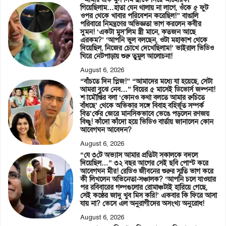
গিয়েছিলাম…হাতা যেন থালায় না লাগে, ওঁকে ৫ ফুট
ওপর থেকে খাবার পরিবেশন করেছিল!” বাঙালি
পরিবারে নিমন্ত্রণের অভিজ্ঞতা ভাগ করলেন কবীর
সুমন! ‘একটা মুস’লিম স্ত্রী মানে, কতজন আছে
এরকম?’ ‘আপনি ভুল বলছেন, ওটা মহাকাশ থেকে
দিয়েছিল, নিজের চোখে দেখেছিলাম!’ ভাইরাল ভিডিও
ঘিরে নেটপাড়ায় শুরু তুমুল আলোচনা!
August 6, 2026
“বাঁচতে দিন প্লিজ!” “আমাদের মধ্যে যা হয়েছে, সেটা
আমরা বুঝে নেব…” বিয়ের ৫ মাসেই ডিভোর্স জল্পনা!
শ্যামৌপ্তির বলা ‘কোনও কথা বলতে আমার রুচিতে
বাঁধছে’ থেকে অভিকার সঙ্গে বিবাহ বহির্ভূত সম্পর্ক
বিত’র্কের জেরে মানসিকভাবে ভেঙে পড়লেন রণজয়
বিষ্ণু! কাঁদো কাঁদো হয়ে ভিডিও বার্তায় জানালেন কোন
আবেগঘন আবেদন?
August 6, 2026
“যে ৩টে অভ্যাস আমার প্রতিটা সকালকে বদলে
দিয়েছিল…” ৩২ বছর আগের সেই ছবি পোস্ট করে
আবেগঘন মীর! রেডিও জীবনের শুরুর স্মৃতি ভাগ করে
কী লিখলেন অভিনেতা-সঞ্চালক? ‘আপনি চলে যাওয়ার
পর রবিবারের গল্পগুলোর রোমাঞ্চটাই হারিয়ে গেছে,
সেই কণ্ঠের জাদু খুব মিস করি!’ একবার কি ফিরে আসা
যায় না? ভেসে এল অনুরাগীদের অসংখ্য অনুরোধ!
August 6, 2026