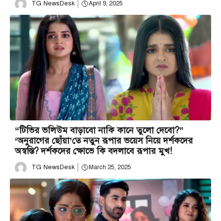
TG NewsDesk
April 9, 2025
“টিভির ভলিউম বাড়াবো নাকি কানে তুলো দেবো?”
‘অনুরাগের ছোঁয়া’তে নতুন রূপার ভয়েস নিয়ে দর্শকদের
অস্বস্তি? দর্শকদের ক্ষোভে কি বদলাবে রূপার মুখ!
TG NewsDesk
March 25, 2025