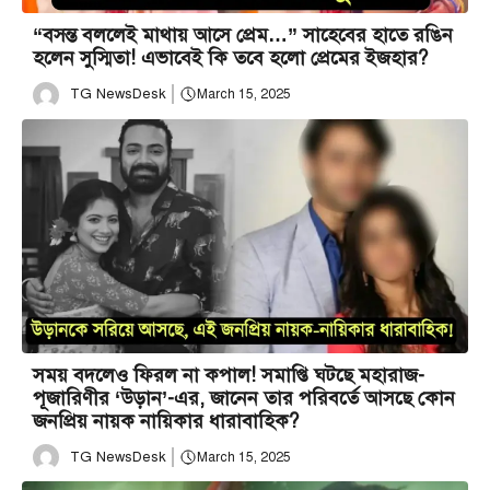
“বসন্ত বললেই মাথায় আসে প্রেম…” সাহেবের হাতে রঙিন
হলেন সুস্মিতা! এভাবেই কি তবে হলো প্রেমের ইজহার?
TG NewsDesk
March 15, 2025
সময় বদলেও ফিরল না কপাল! সমাপ্তি ঘটছে মহারাজ-
পূজারিণীর ‘উড়ান’-এর, জানেন তার পরিবর্তে আসছে কোন
জনপ্রিয় নায়ক নায়িকার ধারাবাহিক?
TG NewsDesk
March 15, 2025