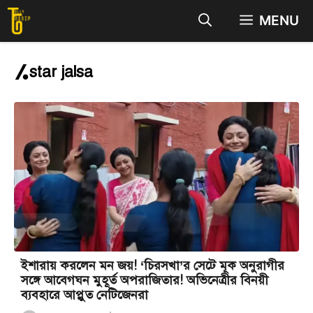
Skip
MENU
to
content
star jalsa
ইশারায় করলেন মন জয়! ‘চিরসখা’র সেটে মূক অনুরাগীর
সঙ্গে আবেগঘন মুহূর্ত অপরাজিতার! অভিনেত্রীর বিনয়ী
ব্যবহারে আপ্লুত নেটিজেনরা