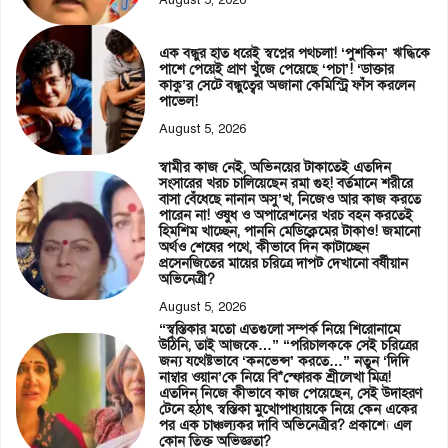
এক বন্ধুর হাত ধরেই স্বপ্নের পথচলা! ‘পুশকিন’ ঋদ্ধিকে
পাশে পেয়েই প্রাণ খুঁজে পেয়েছে ‘পচা’! ‘ডাক্তার
কাকু’র সেটে বন্ধুত্বের অজানা কেমিস্ট্রি ফাঁস করলেন
পাভেল!
August 5, 2026
স্বামীর কাজ নেই, অভিনয়ের টাকাতেই এতদিন
সংসারের খরচ চালিয়েছেন রমা গুহ! বর্তমানে শরীরে
বাসা বেঁধেছে নানান অসু’খ, নিজেও আর কাজ করতে
পারেন না! ওষুধ ও অপারেশনের খরচ বহন করতেই
হিমশিম খাচ্ছেন, পাননি মেডিক্লেমের টাকাও! জমানো
অর্থও শেষের পথে, কীভাবে দিন কাটাচ্ছেন
প্রসেনজিতের মায়ের চরিত্রে দাপট দেখানো বর্ষীয়ান
অভিনেত্রী?
August 5, 2026
“স্বস্তিকার মতো এতগুলো সম্পর্ক নিয়ে শিরোনামে
উঠিনি, তাই আজকে…” “পরিচালককে সেই চরিত্রের
জন্য যথেষ্টভাবে ‘কনভেন্স’ করতে…” নতুন ‘দিদি
নাম্বার ওয়ান’কে নিয়ে বি*স্ফোরক শ্রীলেখা মিত্র!
এতদিন নিজে কীভাবে কাজ পেয়েছেন, সেই উদাহরণ
টেনে হঠাৎ স্বস্তিকা মুখোপাধ্যায়কে নিয়ে কেন একের
পর এক চাঞ্চল্যকর দাবি অভিনেত্রীর? প্রকাশ্যে এল
কোন তিক্ত অভিজ্ঞতা?