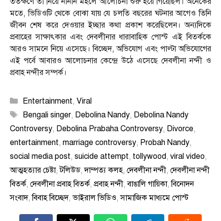
ততক্ষণে তা নিয়ে নানান মহলে আলোচনা শুরু হয়ে গিয়েছিল। অনেকের
মতে, ভিডিওটি থেকে বোঝা যায় যে চলতি বছরের ঘটনার আগেও তিনি
জীবন শেষ করে দেওয়ার ইচ্ছার কথা প্রকাশ করেছিলেন। অন্যদিকে
প্রবাহের সাক্ষাৎকার এবং দেবলীনার ধারাবাহিক পোস্ট এই বিতর্ককে
আরও সামনে নিয়ে এসেছে। বিচ্ছেদ, অভিযোগ এবং পাল্টা অভিযোগের
এই পর্বে আবারও আলোচনার কেন্দ্রে উঠে এসেছে দেবলীনা নন্দী ও
প্রবাহ নন্দীর সম্পর্ক।
Categories
Entertainment
,
Viral
Tags
Bengali singer
,
Debolina Nandy
,
Debolina Nandy
Controversy
,
Debolina Prabaha Controversy
,
Divorce
,
entertainment
,
marriage controversy
,
Probah Nandy
,
social media post
,
suicide attempt
,
tollywood
,
viral video
,
আত্মহত্যার চেষ্টা
,
টলিউড
,
দাম্পত্য কলহ
,
দেবলীনা নন্দী
,
দেবলীনা নন্দী
বিতর্ক
,
দেবলীনা প্রবাহ বিতর্ক
,
প্রবাহ নন্দী
,
বাঙালি গায়িকা
,
বিনোদন
সংবাদ
,
বিবাহ বিচ্ছেদ
,
ভাইরাল ভিডিও
,
সামাজিক মাধ্যমে পোস্ট