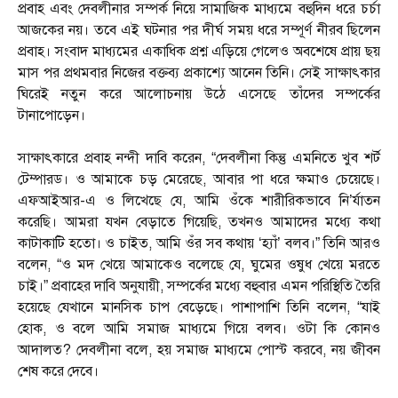
প্রবাহ এবং দেবলীনার সম্পর্ক নিয়ে সামাজিক মাধ্যমে বহুদিন ধরে চর্চা
আজকের নয়। তবে এই ঘটনার পর দীর্ঘ সময় ধরে সম্পূর্ণ নীরব ছিলেন
প্রবাহ। সংবাদ মাধ্যমের একাধিক প্রশ্ন এড়িয়ে গেলেও অবশেষে প্রায় ছয়
মাস পর প্রথমবার নিজের বক্তব্য প্রকাশ্যে আনেন তিনি। সেই সাক্ষাৎকার
ঘিরেই নতুন করে আলোচনায় উঠে এসেছে তাঁদের সম্পর্কের
টানাপোড়েন।
সাক্ষাৎকারে প্রবাহ নন্দী দাবি করেন, “দেবলীনা কিন্তু এমনিতে খুব শর্ট
টেম্পারড। ও আমাকে চড় মেরেছে, আবার পা ধরে ক্ষমাও চেয়েছে।
এফআইআর-এ ও লিখেছে যে, আমি ওঁকে শারীরিকভাবে নি’র্যাতন
করেছি। আমরা যখন বেড়াতে গিয়েছি, তখনও আমাদের মধ্যে কথা
কাটাকাটি হতো। ও চাইত, আমি ওঁর সব কথায় ‘হ্যাঁ’ বলব।” তিনি আরও
বলেন, “ও মদ খেয়ে আমাকেও বলেছে যে, ঘুমের ওষুধ খেয়ে মরতে
চাই।” প্রবাহের দাবি অনুযায়ী, সম্পর্কের মধ্যে বহুবার এমন পরিস্থিতি তৈরি
হয়েছে যেখানে মানসিক চাপ বেড়েছে। পাশাপাশি তিনি বলেন, “যাই
হোক, ও বলে আমি সমাজ মাধ্যমে গিয়ে বলব। ওটা কি কোনও
আদালত? দেবলীনা বলে, হয় সমাজ মাধ্যমে পোস্ট করবে, নয় জীবন
শেষ করে দেবে।