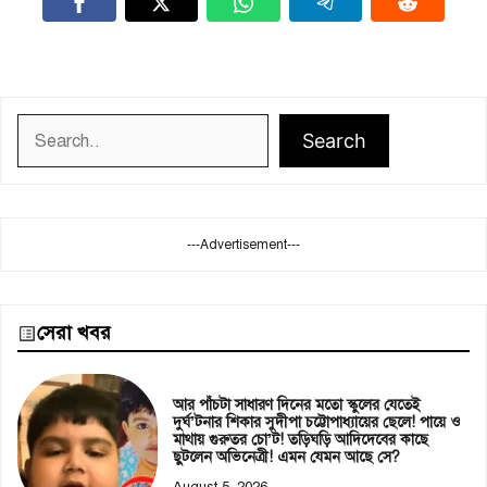
Search
Search
---Advertisement---
সেরা খবর
আর পাঁচটা সাধারণ দিনের মতো স্কুলের যেতেই
দুর্ঘ’টনার শিকার সুদীপা চট্টোপাধ্যায়ের ছেলে! পায়ে ও
মাথায় গুরুতর চো’ট! তড়িঘড়ি আদিদেবের কাছে
ছুটলেন অভিনেত্রী! এমন যেমন আছে সে?
August 5, 2026