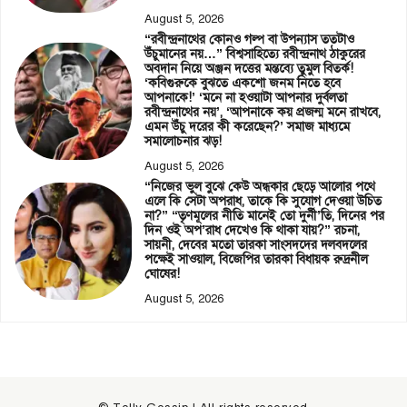
August 5, 2026
“রবীন্দ্রনাথের কোনও গল্প বা উপন্যাস ততটাও
উঁচুমানের নয়…” বিশ্বসাহিত্যে রবীন্দ্রনাথ ঠাকুরের
অবদান নিয়ে অঞ্জন দত্তের মন্তব্যে তুমুল বিতর্ক!
‘কবিগুরুকে বুঝতে একশো জনম নিতে হবে
আপনাকে!’ ‘মনে না হওয়াটা আপনার দুর্বলতা
রবীন্দ্রনাথের নয়’, ‘আপনাকে কয় প্রজন্ম মনে রাখবে,
এমন উঁচু দরের কী করেছেন?’ সমাজ মাধ্যমে
সমালোচনার ঝড়!
August 5, 2026
“নিজের ভুল বুঝে কেউ অন্ধকার ছেড়ে আলোর পথে
এলে কি সেটা অপরাধ, তাকে কি সুযোগ দেওয়া উচিত
না?” “তৃণমূলের নীতি মানেই তো দুর্নী’তি, দিনের পর
দিন ওই অপ’রাধ দেখেও কি থাকা যায়?” রচনা,
সায়নী, দেবের মতো তারকা সাংসদদের দলবদলের
পক্ষেই সাওয়াল, বিজেপির তারকা বিধায়ক রুদ্রনীল
ঘোষের!
August 5, 2026