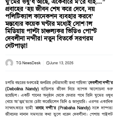
ঘু’মের ওষু’ধ আছে, একেবারে ম’রে যাই…”
প্রবাহের ‘হয় জীবন শেষ করে দেবে, নয়
পলিটিক্যাল কানেকশন ব্যবহার করবে’
মন্তব্যের কয়েক ঘণ্টার মধ্যেই সোশ্যাল
মিডিয়ায় পাল্টা চাঞ্চল্যকর ভিডিও পোস্ট
দেবলীনা নন্দীর! নতুন বিতর্কে সরগরম
নেটপাড়া!
TG NewsDesk
June 13, 2026
চলতি বছরের শুরুতেই জনপ্রিয় নেটপ্রভাবী তথা গায়িকা
‘দেবলীনা নন্দী’র
(Debolina Nandy)
ব্যক্তিগত জীবন নিয়ে ব্যাপক আলোচনা শুরু
হয়েছিল। একটি গানের অনুষ্ঠান থেকে ফেরার পথে তিনি ঘুমের ওষুধ
খেয়ে আ’ত্মহ’ত্যার চেষ্টা করেছিলেন তিনি ৩ জানুয়ারি। এরপর একাধিক
সাক্ষাৎকারে স্বামী
‘প্রবাহ নন্দী’র (Prabaha Nandy)
সঙ্গে দাম্পত্য
জীবনের নানান সমস্যার কথা তুলে ধরেন দেবলীনা। পেশায় পাইলট