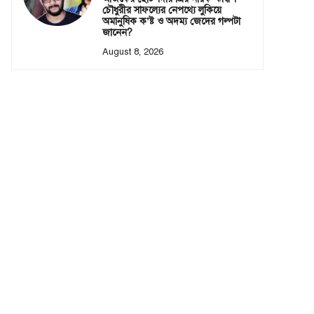
চৌধুরীর সাফল্যের নেপথ্যে লুকিয়ে
অমানুষিক ক’ষ্ট ও অদম্য জেদের গল্পটা
জানেন?
August 8, 2026