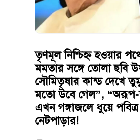
তৃণমূল নিশ্চিহ্ন হ‌ওয়ার 
মমতার সঙ্গে তোলা ছবি 
সৌমিতৃষার কান্ড দেখে তুমু
মতো উবে গেল”, “অরূপ-স
এখন গঙ্গাজলে ধুয়ে পবিত্র
নেটপাড়ার!