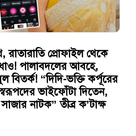
পথে, রাতারাতি প্রোফাইল থেকে
উধাও! পালাবদলের আবহে,
ল বিতর্ক! “দিদি-ভক্তি কর্পূরের
্বরূপদের ভাইফোঁটা দিতেন,
 সাজার নাটক” তীব্র ক’টাক্ষ