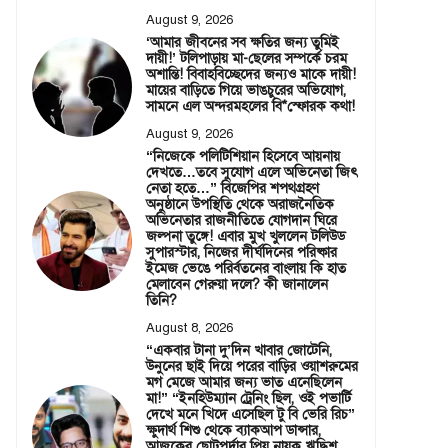
August 9, 2026
‘আমার জীবনের সব ক্ষতির জন্য তুমিই
দায়ী!’ টলিপাড়ায় মা-ছেলের সম্পর্কে চরম
অশান্তি! বিবাহবিচ্ছেদের জন্যও মাকে দায়ী!
মায়ের বাড়িতে গিয়ে ভাঙচুরের অভিযোগ,
সামনে এল অন্দরমহলের বি*স্ফোরক কথা!
August 9, 2026
“নিজেকে পলিটিশিয়ান হিসেবে আয়নায়
দেখতে…তবে সুযোগ এলে অভিনেতা জিৎ
নেতা হতে…” বিজেপির শপথগ্রহণ
অনুষ্ঠানে উপস্থিতি থেকে অরাজনৈতিক
অভিনেতার রাজনীতিতে যোগদান ঘিরে
জল্পনা তুঙ্গে! এবার মুখ খুললেন টলিউড
সুপারস্টার, নিজের দীর্ঘদিনের পরিষ্কার
ইমেজ ভেঙে পরির্বতনের বাংলায় কি হাত
মেলাবেন গেরুয়া দলে? কী জানালেন
তিনি?
August 8, 2026
“একবার টানা দু’দিন খাবার জোটেনি,
উনুনের ছাই দিয়ে পরের বাড়ির ওয়াশরুমের
মগ মেজে আমার জন্য ভাত এনেছিলেন
মা!” “ইনহিউম্যান ট্রেনিং ছিল, ওই পভার্টি
দেখে মনে খিদে এসেছিল টু বি ভেরি রিচ”
ক্ষুদার্থ শিশু থেকে ব্যাকআপ ডান্সার,
আজকের ছোটপর্দার প্রিয় নায়ক ঋদ্ধিশ