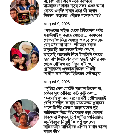
না, বিগ বসে এতজনকে কীভাবে
সামলাবে?’ বাবার নতুন সফর শুরুর আগে
মেয়ের গুগলি! সানার প্রশ্নে কী জবাব
দিলেন ‘মহারাজ’ সৌরভ গঙ্গোপাধ্যায়?
August 9, 2026
“কাঞ্চনের সাইজ থেকে ডিউরেশন পর্যন্ত
ফ্যান্টাসাইজ করছে মেয়েরা… কাঞ্চনের
গোপনা*ঙ্গ নিয়ে ভাবতে ভাবতে দেখবেন
যেন মা’রা না যান!” “নিজের বরকে
তাড়াতাড়ি গাইনোকলজিস্ট দেখান,
তাহলেই অন্যেরটা নিয়ে টানাটানি করতে
হবে না” দ্বিতীয়বার বাবা হতেই স্বামীর বয়স
থেকে যৌ*নক্ষমতা নিয়ে কটা’ক্ষ,
ট্রো’লারদের একহাত নিলেন শ্রীময়ী!
অ’শ্লীল ভাষা নিয়ে ছিছিক্কার নেটপাড়ায়!
August 9, 2026
“সুচিত্রা সেন মোটেই নরমাল ছিলেন না,
কেমন মুখ বেঁকিয়ে কাট কাট কথা…”
“মহানায়িকা নন, বরং সাবিত্রী চট্টোপাধ্যায়ই
বেশি সাবলীল, আমার মতে উত্তম কুমারের
পাশে তিনিই সেরা!” মহানায়কের দুই
নায়িকাকে নিয়ে বি*স্ফোরক রত্না ঘোষাল!
কিংবদন্তি উত্তম-সুচিত্রা জুটির ‘অতিরঞ্জিত
জনপ্রিয়তা’ নিয়েই কি প্রশ্ন তুললেন
অভিনেত্রী? সাবিত্রীকে এগিয়ে রাখার আসল
কারণ কী?