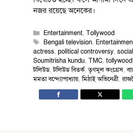
নজর রয়েছে অনেকের।
Categories
Entertainment
,
Tollywood
Tags
Bengali television
,
Entertainment 
actress
,
political controversy
,
socia
Soumitrisha kundu
,
TMC
,
tollywood
টলিউড
,
টলিউড বিতর্ক
,
তৃণমূল কংগ্রেস
,
বা
মমতা বন্দ্যোপাধ্যায়
,
মিঠাই অভিনেত্রী
,
রাজন