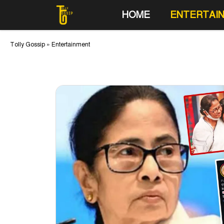
Skip
HOME
ENTERTAI
to
content
Tolly Gossip
»
Entertainment