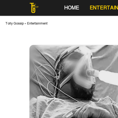
Skip
HOME
ENTERTAI
to
content
Tolly Gossip
»
Entertainment