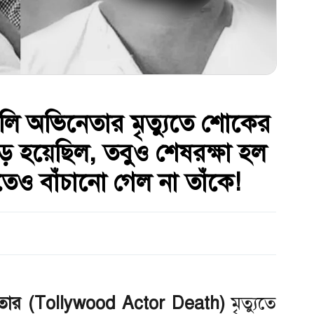
 টলি অভিনেতার মৃত্যুতে শোকের
ড় হয়েছিল, তবুও শেষরক্ষা হল
েও বাঁচানো গেল না তাঁকে!
তার (Tollywood Actor Death)
মৃত্যুতে