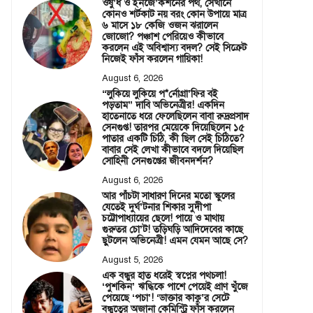
ওষু’ধ ও ইনজে’কশনের পথ, সেখানে
কোনও শর্টকাট নয় বরং কোন উপায়ে মাত্র
৬ মাসে ১৮ কেজি ওজন ঝরালেন
জোজো? পঞ্চাশ পেরিয়েও কীভাবে
করলেন এই অবিশ্বাস্য বদল? সেই সিক্রেট
নিজেই ফাঁস করলেন গায়িকা!
August 6, 2026
“লুকিয়ে লুকিয়ে প*র্নোগ্রা’ফির বই
পড়তাম” দাবি অভিনেত্রীর! একদিন
হাতেনাতে ধরে ফেলেছিলেন বাবা রুদ্রপ্রসাদ
সেনগুপ্ত! তারপর মেয়েকে দিয়েছিলেন ১৫
পাতার একটি চিঠি, কী ছিল সেই চিঠিতে?
বাবার সেই লেখা কীভাবে বদলে দিয়েছিল
সোহিনী সেনগুপ্তের জীবনদর্শন?
August 6, 2026
আর পাঁচটা সাধারণ দিনের মতো স্কুলের
যেতেই দুর্ঘ’টনার শিকার সুদীপা
চট্টোপাধ্যায়ের ছেলে! পায়ে ও মাথায়
গুরুতর চো’ট! তড়িঘড়ি আদিদেবের কাছে
ছুটলেন অভিনেত্রী! এমন যেমন আছে সে?
August 5, 2026
এক বন্ধুর হাত ধরেই স্বপ্নের পথচলা!
‘পুশকিন’ ঋদ্ধিকে পাশে পেয়েই প্রাণ খুঁজে
পেয়েছে ‘পচা’! ‘ডাক্তার কাকু’র সেটে
বন্ধুত্বের অজানা কেমিস্ট্রি ফাঁস করলেন