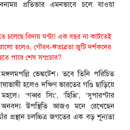
বনাময় প্রতিভার এমনভাবে চলে যাওয়া
ে চলেছে বিদায় ঘন্টা! এক বছর না কাটতেই
োরালো হলেও, গৌরব-ঋতাব্রতা জুটি দর্শকদের
 হতে পারে শেষ সম্প্রচার?
ঙ্গলমপল্লি ভেঙ্কটেশ। তবে তিনি পরিচিত
ষাভাষী হলেও দক্ষিণ ভারতের গণ্ডি ছাড়িয়ে
লে। ‘গব্বর সিং’, ‘হিপ্পি’, ‘সুপারস্টার
 অনবদ্য উপস্থিতি আজও মনে রেখেছেন
ঁর প্রস্থান চলচ্চিত্র জগতের এক বড় শূন্যতা