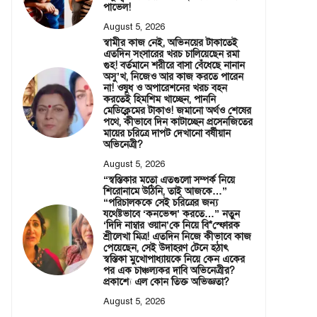
পাভেল!
August 5, 2026
স্বামীর কাজ নেই, অভিনয়ের টাকাতেই
এতদিন সংসারের খরচ চালিয়েছেন রমা
গুহ! বর্তমানে শরীরে বাসা বেঁধেছে নানান
অসু’খ, নিজেও আর কাজ করতে পারেন
না! ওষুধ ও অপারেশনের খরচ বহন
করতেই হিমশিম খাচ্ছেন, পাননি
মেডিক্লেমের টাকাও! জমানো অর্থও শেষের
পথে, কীভাবে দিন কাটাচ্ছেন প্রসেনজিতের
মায়ের চরিত্রে দাপট দেখানো বর্ষীয়ান
অভিনেত্রী?
August 5, 2026
“স্বস্তিকার মতো এতগুলো সম্পর্ক নিয়ে
শিরোনামে উঠিনি, তাই আজকে…”
“পরিচালককে সেই চরিত্রের জন্য
যথেষ্টভাবে ‘কনভেন্স’ করতে…” নতুন
‘দিদি নাম্বার ওয়ান’কে নিয়ে বি*স্ফোরক
শ্রীলেখা মিত্র! এতদিন নিজে কীভাবে কাজ
পেয়েছেন, সেই উদাহরণ টেনে হঠাৎ
স্বস্তিকা মুখোপাধ্যায়কে নিয়ে কেন একের
পর এক চাঞ্চল্যকর দাবি অভিনেত্রীর?
প্রকাশ্যে এল কোন তিক্ত অভিজ্ঞতা?
August 5, 2026