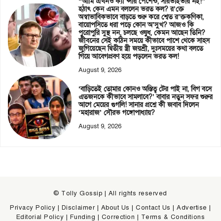
“আমি এখনও ক্যা*ন্সার পেশেন্ট, সারভাইভার নই!”
হঠাৎ কেন এমন বললেন ভরত কল? র’ক্তে
অস্বাভাবিকভাবে বাড়তে শুরু করে শ্বেত র’ক্তকণিকা,
বায়োপসিতে ধরা পড়ে কোন অ’সুখ? আজও কি
পুরোপুরি সুস্থ নন, চলছে ওষুধ, কেমন আছেন তিনি?
জীবনের সেই কঠিন সময়ে কীভাবে পাশে থেকে সাহস
জুগিয়েছেন দ্বিতীয় স্ত্রী জয়শ্রী, দুঃসময়ের কথা বলতে
গিয়ে আবেগপ্রবণ হয়ে পড়লেন ভরত কল!
August 9, 2026
‘বাড়িতেই তোমার কোনও অস্তিত্ব টের পাই না, বিগ বসে
এতজনকে কীভাবে সামলাবে?’ বাবার নতুন সফর শুরুর
আগে মেয়ের গুগলি! সানার প্রশ্নে কী জবাব দিলেন
‘মহারাজ’ সৌরভ গঙ্গোপাধ্যায়?
August 9, 2026
© Tolly Gossip | All rights reserved
Privacy Policy
|
Disclaimer
|
About Us
|
Contact Us
|
Advertise
|
Editorial Policy
|
Funding
|
Correction
|
Terms & Conditions