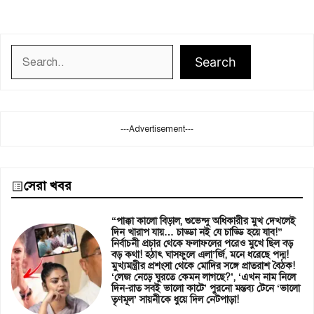
Search
Search
---Advertisement---
সেরা খবর
“পাক্কা কালো বিড়াল, শুভেন্দু অধিকারীর মুখ দেখলেই
দিন খারাপ যায়… চাড্ডা নই যে চাড্ডি হয়ে যাব!”
নির্বাচনী প্রচার থেকে ফলাফলের পরেও মুখে ছিল বড়
বড় কথা! হঠাৎ ঘাসফুলে এলা’র্জি, মনে ধরেছে পদ্ম!
মুখ্যমন্ত্রীর প্রশংসা থেকে মোদির সঙ্গে প্রাতরাশ বৈঠক!
‘লেজ নেড়ে ঘুরতে কেমন লাগছে?’, ‘এখন নাম নিলে
দিন-রাত সবই ভালো কাটে’ পুরনো মন্তব্য টেনে ‘ভালো
তৃণমূল’ সায়নীকে ধুয়ে দিল নেটপাড়া!