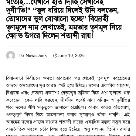
মতোই…যেখানে হাত দিচ্ছি সেখানেই
দুর্নী’তি!” “ভুল ধরিয়ে দিলেই উনি বলতেন,
তোমাদের ভুল বোঝানো হচ্ছে” বিদ্রোহী
তৃণমূলে নাম লেখাতেই, মমতার তৃণমূল নিয়ে
ক্ষো’ভ উগরে দিলেন শতাব্দী রায়!
TG NewsDesk
June 10, 2026
বিধানসভা নির্বাচনে ক্ষমতা হারানোর পর থেকেই তৃণমূল কংগ্রেসের
অন্দরে অসন্তোষের সুর আরও স্পষ্ট হয়ে উঠছে। দলের একাধিক সাংসদ,
বিধায়ক এবং নেতারা প্রকাশ্যে নেতৃত্বের ভূমিকা নিয়ে প্রশ্ন তুলতে শুরু
করেছেন। কেউ দাবি করছেন, দীর্ঘদিন ধরেই নানা অনিয়ম ও দুর্নীতির
খবর দলের শীর্ষ নেতৃত্বকে জানানো হয়েছিল। আবার কারও অভিযোগ,
গুরুত্বপূর্ণ বিষয় নিয়ে আলোচনা করার সুযোগও তাঁরা পাননি। এই
আবহেই দলের প্রাক্তন সাংসদ শতাব্দী রায়ের একাধিক মন্তব্য নতুন করে
রাজনৈতিক মহলে চর্চার বিষয় হয়ে উঠেছে। শুধু দল নয়, তিনি সরাসরি