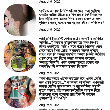
August 9, 2026
‘কাউকে জানালে ভিডিও ছড়িয়ে দেব’, ভয় দেখিয়ে
জনপ্রিয় অভিনেত্রীকে একাধিকবার ধ*র্ষণ! দিনের পর
দিন যৌ*ন অ’ত্যাচারের শি’কার হয়ে অবশেষে হলেন
পুলিশের দ্বারস্থ, গ্রেপ্তার ৭৩ বছরের বর্ষীয়ান পরিচালক!
August 9, 2026
“প্রাইমারি ইনভেস্টিগেশনে প্রমাণ লোপাট করে বিগত
সরকার…” অভয়ার মৃ’ত্যুবার্ষিকীতে ‘অন্য দিশা’র
ইঙ্গিত রুদ্রনীলের! আজও মনে পড়লে শিরদাঁড়া বেয়ে
নেমে আসে ঠান্ডা স্রোত! আজকের দিনেই দু’বছর
আগে, আর জি করের নার’কীয় ঘটনায় শিউরে উঠেছিল
গোটা দেশ, তার বিচার অধরা! সরকার বদলেছে,
ক্ষমতায় বিজেপি, এবার তদন্তে আসতে চলেছে বড়
অগ্রগতি? কী জানালেন তারকা বিধায়ক?
August 9, 2026
“মন শান্ত করতে এইসব করতেই হবে, এমন একটা
দলে যোগ দিয়েছে…” না ঘরকা, না ঘাটকা! প্রধানমন্ত্রী
নরেন্দ্র মোদির সঙ্গে সাক্ষাৎ ও পরামর্শ নিয়ে শতাব্দী
রায়ের মন্তব্যে, তাঁর নতুন রাজনৈতিক অবস্থান নিয়ে
চাঁচাছোলা ময়না বন্দোপাধ্যায়! ঠিক কী বললেন
তৃণমূলপন্থী অভিনেত্রী?
August 9, 2026