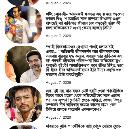
August 7, 2026
শুটিং চলাকালীন আচমকাই গুরুতর অসু’স্থ হয়ে পড়লেন
রণজয় বিষ্ণু! শ্যামৌপ্তির সঙ্গে দাম্পত্য ভাঙনের গুঞ্জন
থামছেই না! ব্যক্তিগত জীবনে চাপ বাড়তেই হঠাৎ কী
হলো অভিনেতার? এখন কেমন আছেন তিনি?
August 7, 2026
“স্বামী বিবেকানন্দের দেখানো পথেই চলতে চাই
এবার…” ব্যতিক্রমী জীবনদর্শন আর জীবনযাপনের
ভাবনায় বারবার মুগ্ধ করেন, এবারও তার ব্যতিক্রম হল
না! পরবর্তী জীবনের পরিকল্পনা নিয়ে অভিনেতা মুখ
খুলতেই হইচই! আধ্যাত্মিকতার পথে হাঁটার ইঙ্গিত, তবে
কি ধীরে ধীরে অভিনয়জীবনের ইতি টানার প্রস্তুতি শুরু
করলেন টোটা রায়চৌধুরী?
August 7, 2026
এক, দুই নয়, সাত বছরে মোট ছয়টি প্রেম! শ্যামৌপ্তিকে
বিয়ের আগে মডেল থেকে অভিনেত্রীদের সঙ্গে একের
পর এক সম্পর্ক! সোহিনী থেকে অস্মিতা, রণজয় বিষ্ণুর
সম্পর্কের দীর্ঘ তালিকায় রয়েছে কাদের নাম? কেন
টিকিয়ে রাখতে পারেননি একজনকেও?
August 7, 2026
মাঝরাতে নাকি শ্যামৌপ্তিকে বাড়ি থেকে বেরিয়ে যেতে