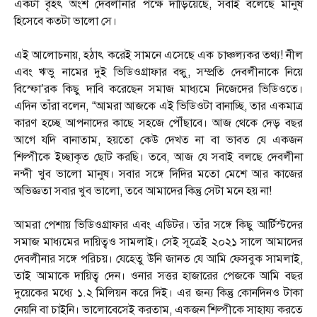
একটা বৃহৎ অংশ দেবলীনার পক্ষে দাঁড়িয়েছে, সবাই বলেছে মানুষ
হিসেবে কতটা ভালো সে।
এই আলোচনায়, হঠাৎ করেই সামনে এসেছে এক চাঞ্চল্যকর তথ্য! নীল
এবং ঋভু নামের দুই ভিডিওগ্রাফার বন্ধু, সম্প্রতি দেবলীনাকে নিয়ে
বিস্ফো’রক কিছু দাবি করেছেন সমাজ মাধ্যমে নিজেদের ভিডিওতে।
এদিন তাঁরা বলেন, “আমরা আজকে এই ভিডিওটা বানাচ্ছি, তার একমাত্র
কারণ হচ্ছে আপনাদের কাছে সহজে পৌঁছাবে। আজ থেকে দেড় বছর
আগে যদি বানাতাম, হয়তো কেউ দেখত না বা ভাবত যে একজন
শিল্পীকে ইচ্ছাকৃত ছোট করছি। তবে, আজ যে সবাই বলছে দেবলীনা
নন্দী খুব ভালো মানুষ। সবার সঙ্গে দিদির মতো মেশে আর কাজের
অভিজ্ঞতা সবার খুব ভালো, তবে আমাদের কিন্তু সেটা মনে হয় না!
আমরা পেশায় ভিডিওগ্রাফার এবং এডিটর। তাঁর সঙ্গে কিছু আর্টিস্টদের
সমাজ মাধ্যমের দায়িত্বও সামলাই। সেই সূত্রেই ২০২১ সালে আমাদের
দেবলীনার সঙ্গে পরিচয়। যেহেতু উনি জানত যে আমি ফেসবুক সামলাই,
তাই আমাকে দায়িত্ব দেন। ওনার সত্তর হাজারের পেজকে আমি বছর
দুয়েকের মধ্যে ১.২ মিলিয়ন করে দিই। এর জন্য কিন্তু কোনদিনও টাকা
নেয়নি বা চাইনি। ভালোবেসেই করতাম, একজন শিল্পীকে সাহায্য করতে