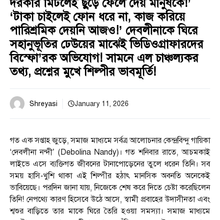
দরকার মিটলেই ছুঁড়ে ফেলে দেয় মানুষকে!’
‘টাকা চাইলেই ফোন ধরে না, কাজ করিয়ে
পারিশ্রমিক দেয়নি আজও!’ দেবলীনাকে ঘিরে
সহানুভূতির ঢেউয়ের মাঝেই ভিডিওগ্রাফারদের
বিস্ফো’রক অভিযোগ! সামনে এল চাঞ্চল্যকর
তথ্য, প্রশ্নের মুখে শিল্পীর ভাবমূর্তি!
Shreyasi
January 11, 2026
গত এক সপ্তাহ জুড়ে, সমাজ মাধ্যমে সর্বত্র আলোচনার কেন্দ্রবিন্দু গায়িকা
‘দেবলীনা নন্দী’ (Debolina Nandy)। গত শনিবার রাতে, আচমকাই
লাইভে এসে ব্যক্তিগত জীবনের টানাপোড়েনের তুলে ধরেন তিনি। সব
সময় হাসি-খুশি থাকা এই শিল্পীর হঠাৎ মানসিক অবনতি অনেকেই
ভাবিয়েছে। পরদিন জানা যায়, নিজেকে শেষ করে দিতে চেষ্টা করেছিলেন
তিনি! নেপথ্যে কারণ হিসেবে উঠে আসে, স্বামী প্রবাহের উদাসীনতা এবং
শ্বশুর বাড়িতে তার মাকে ঘিরে তৈরি হওয়া সমস্যা। সমাজ মাধ্যমে