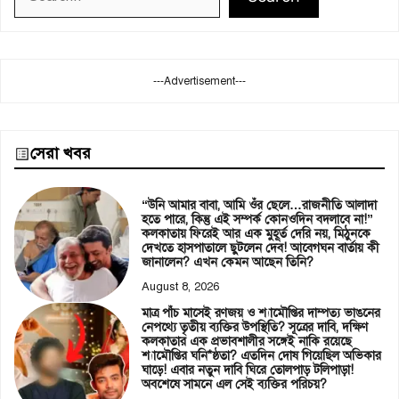
---Advertisement---
সেরা খবর
“উনি আমার বাবা, আমি ওঁর ছেলে…রাজনীতি আলাদা
হতে পারে, কিন্তু এই সম্পর্ক কোনওদিন বদলাবে না!”
কলকাতায় ফিরেই আর এক মুহূর্ত দেরি নয়, মিঠুনকে
দেখতে হাসপাতালে ছুটলেন দেব! আবেগঘন বার্তায় কী
জানালেন? এখন কেমন আছেন তিনি?
August 8, 2026
মাত্র পাঁচ মাসেই রণজয় ও শ্যামৌপ্তির দাম্পত্য ভাঙনের
নেপথ্যে তৃতীয় ব্যক্তির উপস্থিতি? সূত্রের দাবি, দক্ষিণ
কলকাতার এক প্রভাবশালীর সঙ্গেই নাকি রয়েছে
শ্যামৌপ্তির ঘনি*ষ্ঠতা? এতদিন দোষ গিয়েছিল অভিকার
ঘাড়ে! এবার নতুন দাবি ঘিরে তোলপাড় টলিপাড়া!
অবশেষে সামনে এল সেই ব্যক্তির পরিচয়?