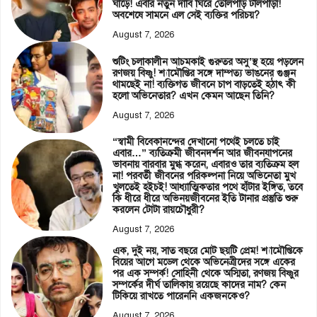
ঘাড়ে! এবার নতুন দাবি ঘিরে তোলপাড় টলিপাড়া!
অবশেষে সামনে এল সেই ব্যক্তির পরিচয়?
August 7, 2026
শুটিং চলাকালীন আচমকাই গুরুতর অসু’স্থ হয়ে পড়লেন
রণজয় বিষ্ণু! শ্যামৌপ্তির সঙ্গে দাম্পত্য ভাঙনের গুঞ্জন
থামছেই না! ব্যক্তিগত জীবনে চাপ বাড়তেই হঠাৎ কী
হলো অভিনেতার? এখন কেমন আছেন তিনি?
August 7, 2026
“স্বামী বিবেকানন্দের দেখানো পথেই চলতে চাই
এবার…” ব্যতিক্রমী জীবনদর্শন আর জীবনযাপনের
ভাবনায় বারবার মুগ্ধ করেন, এবারও তার ব্যতিক্রম হল
না! পরবর্তী জীবনের পরিকল্পনা নিয়ে অভিনেতা মুখ
খুলতেই হইচই! আধ্যাত্মিকতার পথে হাঁটার ইঙ্গিত, তবে
কি ধীরে ধীরে অভিনয়জীবনের ইতি টানার প্রস্তুতি শুরু
করলেন টোটা রায়চৌধুরী?
August 7, 2026
এক, দুই নয়, সাত বছরে মোট ছয়টি প্রেম! শ্যামৌপ্তিকে
বিয়ের আগে মডেল থেকে অভিনেত্রীদের সঙ্গে একের
পর এক সম্পর্ক! সোহিনী থেকে অস্মিতা, রণজয় বিষ্ণুর
সম্পর্কের দীর্ঘ তালিকায় রয়েছে কাদের নাম? কেন
টিকিয়ে রাখতে পারেননি একজনকেও?
August 7, 2026