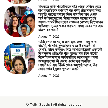
মাঝরাতে নাকি শ্যামৌপ্তিকে বাড়ি থেকে বেরিয়ে যেতে
বাধ্য করেছিলেন রণজয়? বড় পর্দায় স্ত্রীর সাফল্য নিয়ে
অস্ব’স্তি, বয়সের ফারাক নিয়ে মান’সিক চাপ থেকে
আর্থিক টানাপোড়েন, বিয়ের কয়েক মাসের মধ্যেই
রণজয়-শ্যামৌপ্তির সংসার ভাঙনের নেপথ্যে বি*স্ফোরক
অভিযোগ! সূত্রের খবরে প্রকাশ্যে এলো একের পর এক
চাঞ্চল্যকর তথ্য?
August 7, 2026
‘মর্নিং শোস দ্য ডে, ৩ মাস হতে চলল….শুধু চোখ
রাঙানি, শা’সানি, বুলডোজার ও থ্রে’ট চলছে!’ ‘যা
দেখছি, তাতে ভবিষ্যৎ নিয়ে আশঙ্কা বাড়ছে!’ এভাবেই
কি বদলের প্রতিশ্রুতি পূরণ হচ্ছে? মাত্র তিন মাসেই
বিজেপি সরকারের কার্যপদ্ধতিতে চরম হতাশ পরমা
বন্দ্যোপাধ্যায়! কী দেখে এতটা ক্ষুব্ধ জনপ্রিয়
সঞ্চালিকা? বাস টিকিট থেকে অন্নপূর্ণা ভাণ্ডার, ঠিক
কোন কোন ইস্যুতে তুললেন প্রশ্ন?
August 7, 2026
© Tolly Gossip | All rights reserved