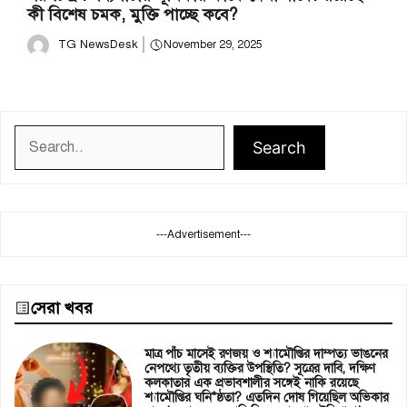
কী বিশেষ চমক, মুক্তি পাচ্ছে কবে?
TG NewsDesk
November 29, 2025
Search
Search
---Advertisement---
সেরা খবর
মাত্র পাঁচ মাসেই রণজয় ও শ্যামৌপ্তির দাম্পত্য ভাঙনের
নেপথ্যে তৃতীয় ব্যক্তির উপস্থিতি? সূত্রের দাবি, দক্ষিণ
কলকাতার এক প্রভাবশালীর সঙ্গেই নাকি রয়েছে
শ্যামৌপ্তির ঘনি*ষ্ঠতা? এতদিন দোষ গিয়েছিল অভিকার