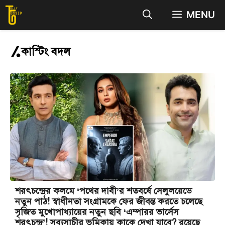
Skip
MENU
to
content
কাস্টিং বদল
শরৎচন্দ্রের কলমে ‘পথের দাবী’র শতবর্ষে সেলুলয়েডে
নতুন পাঠ! স্বাধীনতা সংগ্রামকে ফের জীবন্ত করতে চলেছে
সৃজিত মুখোপাধ্যায়ের নতুন ছবি ‘এম্পারর ভার্সেস
শরৎচন্দ্র’! সব্যসাচীর ভূমিকায় কাকে দেখা যাবে? রয়েছে