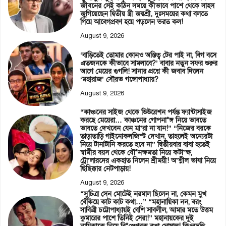
জীবনের সেই কঠিন সময়ে কীভাবে পাশে থেকে সাহস
জুগিয়েছেন দ্বিতীয় স্ত্রী জয়শ্রী, দুঃসময়ের কথা বলতে
গিয়ে আবেগপ্রবণ হয়ে পড়লেন ভরত কল!
August 9, 2026
‘বাড়িতেই তোমার কোনও অস্তিত্ব টের পাই না, বিগ বসে
এতজনকে কীভাবে সামলাবে?’ বাবার নতুন সফর শুরুর
আগে মেয়ের গুগলি! সানার প্রশ্নে কী জবাব দিলেন
‘মহারাজ’ সৌরভ গঙ্গোপাধ্যায়?
August 9, 2026
“কাঞ্চনের সাইজ থেকে ডিউরেশন পর্যন্ত ফ্যান্টাসাইজ
করছে মেয়েরা… কাঞ্চনের গোপনা*ঙ্গ নিয়ে ভাবতে
ভাবতে দেখবেন যেন মা’রা না যান!” “নিজের বরকে
তাড়াতাড়ি গাইনোকলজিস্ট দেখান, তাহলেই অন্যেরটা
নিয়ে টানাটানি করতে হবে না” দ্বিতীয়বার বাবা হতেই
স্বামীর বয়স থেকে যৌ*নক্ষমতা নিয়ে কটা’ক্ষ,
ট্রো’লারদের একহাত নিলেন শ্রীময়ী! অ’শ্লীল ভাষা নিয়ে
ছিছিক্কার নেটপাড়ায়!
August 9, 2026
“সুচিত্রা সেন মোটেই নরমাল ছিলেন না, কেমন মুখ
বেঁকিয়ে কাট কাট কথা…” “মহানায়িকা নন, বরং
সাবিত্রী চট্টোপাধ্যায়ই বেশি সাবলীল, আমার মতে উত্তম
কুমারের পাশে তিনিই সেরা!” মহানায়কের দুই