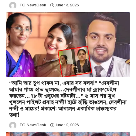
TG NewsDesk
June 13, 2026
“আমি আর চুপ থাকব না, এবার সব বলব!” “দেবলীনা
আমার গায়ে হাত তুলেছে…দেবলীনার মা ব্ল্যাক’মেইল
করতেন…৭৮ টা ওষুধের ঘটনাটা…” ৬ মাস পর মুখ
খুললেন পাইলট প্রবাহ নন্দী! হাটে হাঁড়ি ভাঙলেন, দেবলীনা
নন্দী ও মায়ের! প্রকাশ্যে আনলেন একাধিক চাঞ্চল্যকর
তথ্য!
TG NewsDesk
June 12, 2026