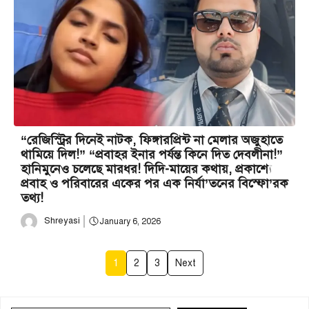
“রেজিস্ট্রির দিনেই নাটক, ফিঙ্গারপ্রিন্ট না মেলার অজুহাতে
থামিয়ে দিল!” “প্রবাহর ইনার পর্যন্ত কিনে দিত দেবলীনা!”
হানিমুনেও চলেছে মারধর! দিদি-মায়ের কথায়, প্রকাশ্যে
প্রবাহ ও পরিবারের একের পর এক নির্যা’তনের বিস্ফো’রক
তথ্য!
Shreyasi
January 6, 2026
1
2
3
Next