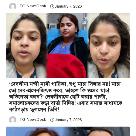
TG NewsDesk
January 7, 2026
‘দেবলীনা নন্দী নামী গায়িকা, শুধু মাচা সিঙ্গার নয়! মাচা
তো দেব-প্রসেনজিৎও করে, তাহলে কি ওদের মাচা
অভিনেতা বলব?’ দেবলীনাকে ছোট করায় পাল্টা,
সমালোচকদের কড়া বার্তা দিদির! এবার সমাজ মাধ্যমকে
কাঠগড়ায় তুললেন তিনি!
TG NewsDesk
January 7, 2026