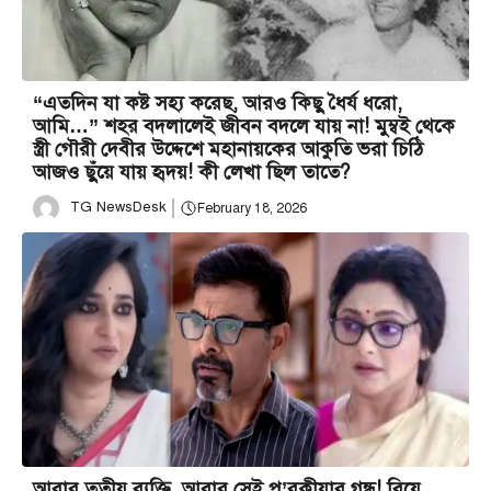
“এতদিন যা কষ্ট সহ্য করেছ, আরও কিছু ধৈর্য ধরো,
আমি…” শহর বদলালেই জীবন বদলে যায় না! মুম্বই থেকে
স্ত্রী গৌরী দেবীর উদ্দেশে মহানায়কের আকুতি ভরা চিঠি
আজও ছুঁয়ে যায় হৃদয়! কী লেখা ছিল তাতে?
TG NewsDesk
February 18, 2026
আবার তৃতীয় ব্যক্তি, আবার সেই প’রকীয়ার গন্ধ! বিয়ে