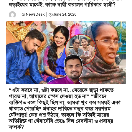
লড়াইয়ের মাঝেই, কাকে দায়ী করলেন গায়িকার স্বামী?
TG NewsDesk
June 24, 2026
“এটা করবে না, ওটা করবে না.. মেয়েকে ছাড়া থাকতে
পারত না, আমাদের স্পেস দেওয়া হত না” “জীবনে
ব্যক্তিগত বলে কিছুই ছিল না, আমরা খুব কম সময়ই একা
থাকতে পেরেছি” প্রবাহর দাবিতে নতুন করে সরগরম
নেটপাড়া! ফের প্রশ্ন উঠছে, তাহলে কি সত্যিই মায়ের
অতিরিক্ত গা ঘেঁষাঘেঁষি ভেঙে দিল দেবলীনা ও প্রবাহর
সম্পর্ক?