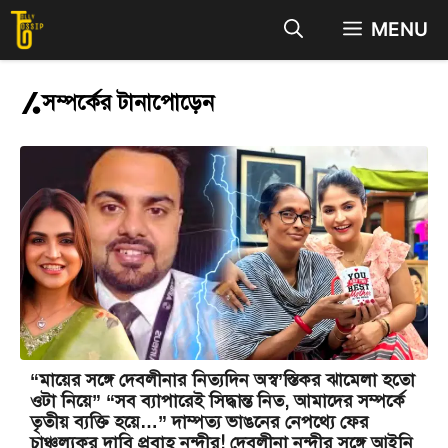
Skip
MENU
to
content
সম্পর্কের টানাপোড়েন
“মায়ের সঙ্গে দেবলীনার নিত্যদিন অস্ব’স্তিকর ঝামেলা হতো
ওটা নিয়ে” “সব ব্যাপারেই সিদ্ধান্ত নিত, আমাদের সম্পর্কে
তৃতীয় ব্যক্তি হয়ে…” দাম্পত্য ভাঙনের নেপথ্যে ফের
চাঞ্চল্যকর দাবি প্রবাহ নন্দীর! দেবলীনা নন্দীর সঙ্গে আইনি