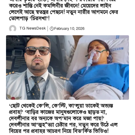
করেও শান্তি নেই কমলিনীর জীবনে! মেয়েদের লাইন
লেগেই আছে স্বতন্ত্রর পেছনে! নতুন নারীর আগমনে ফের
তোলপাড় ‘চিরসখা’!
TG NewsDesk
February 10, 2026
‘ছোট থেকেই কে’লি, কে’ল্টি, কা’লুয়া ডাকেই অভ্যস্ত
প্রবাহ!’ ‘বাড়ির কাজের মানুষগুলোকেও ছাড়ত না,
দেবলীনার বর অন্যকে অপ’মান করে মজা পায়!’
দেবলীনার আ’ত্মহ*ত্যা চেষ্টার পর, নতুন করে উঠে এল
বিয়ের পর প্রবাহর আচরণ নিয়ে বিত’র্কিত ভিডিও!