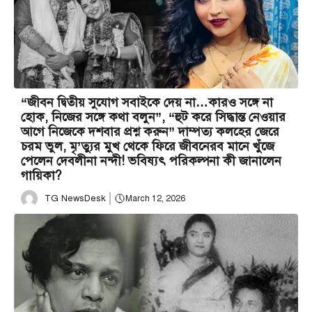
“জীবন দ্বিতীয় সুযোগ সবাইকে দেয় না…কারও সঙ্গে না
হোক, নিজের সঙ্গে কথা বলুন”, “হুট করে সিদ্ধান্ত নেওয়ার
আগে নিজেকে দশবার প্রশ্ন করুন” দাম্পত্য কলহের জেরে
চরম ভুল, মৃ’ত্যুর মুখ থেকে ফিরে জীবনেরব মানে খুঁজে
পেলেন দেবলীনা নন্দী! ভবিষ্যৎ পরিকল্পনা কী জানালেন
গায়িকা?
TG NewsDesk
March 12, 2026