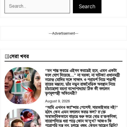
Search
Search
---Advertisement---
সেরা খবর
“মন শান্ত করতে এইসব করতেই হবে, এমন একটা
দলে যোগ দিয়েছে…” না ঘরকা, না ঘাটকা! প্রধানমন্ত্রী
নরেন্দ্র মোদির সঙ্গে সাক্ষাৎ ও পরামর্শ নিয়ে শতাব্দী
রায়ের মন্তব্যে, তাঁর নতুন রাজনৈতিক অবস্থান নিয়ে
চাঁচাছোলা ময়না বন্দোপাধ্যায়! ঠিক কী বললেন
তৃণমূলপন্থী অভিনেত্রী?
August 9, 2026
“আমি এখনও ক্যা*ন্সার পেশেন্ট, সারভাইভার নই!”
হঠাৎ কেন এমন বললেন ভরত কল? র’ক্তে
অস্বাভাবিকভাবে বাড়তে শুরু করে শ্বেত র’ক্তকণিকা,
বায়োপসিতে ধরা পড়ে কোন অ’সুখ? আজও কি
পুরোপুরি সুস্থ নন, চলছে ওষুধ, কেমন আছেন তিনি?