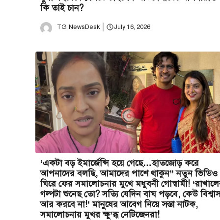
কি তাই চান?
TG NewsDesk
July 16, 2026
‘একটা বড় ইমার্জেন্সি হয়ে গেছে…হাতজোড় করে
আপনাদের বলছি, আমাদের পাশে থাকুন” নতুন ভিডিও
ঘিরে ফের সমালোচনার মুখে মধুবনী গোস্বামী! ‘রাখাল
গল্পটা শুনেছ তো? সত্যি যেদিন বাঘ পড়বে, কেউ বিশ্বা
আর করবে না!’ মানুষের আবেগ নিয়ে সস্তা নাটক,
সমালোচনায় মুখর ক্ষু’ব্ধ নেটিজেনরা!