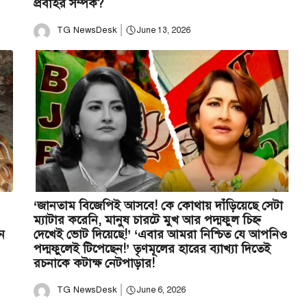
প্রবাহর সম্পর্ক?
TG NewsDesk
June 13, 2026
‘জানতাম বিজেপিই আসবে! কে কোথায় দাঁড়িয়েছে সেটা
ম্যাটার করেনি, মানুষ চারটে মুখ আর পদ্মফুল চিহ্ন
ন
দেখেই ভোট দিয়েছে!’ ‘এবার আমরা নিশ্চিত যে আপনিও
পদ্মফুলেই টিপেছেন!’ তৃণমূলের হারের ব্যাখ্যা দিতেই
রচনাকে কটাক্ষ নেটপাড়ার!
TG NewsDesk
June 6, 2026