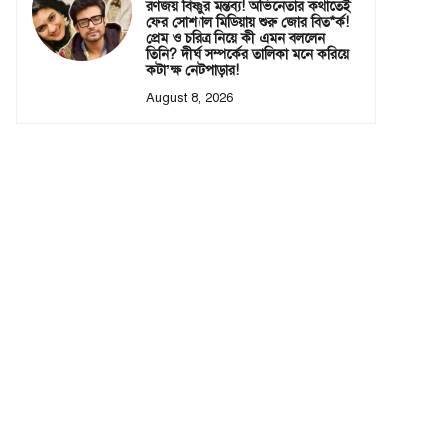
রণজয় বিষ্ণুর মন্তব্য! অভিনেতার কথাতেই
ফের সোশ্যাল মিডিয়ায় শুরু জোর বিত*র্ক!
প্রেম ও চরিত্র নিয়ে কী এমন বললেন
তিনি? দীর্ঘ সম্পর্কের তালিকা মনে করিয়ে
কটা’ক্ষ নেটপাড়ার!
August 8, 2026