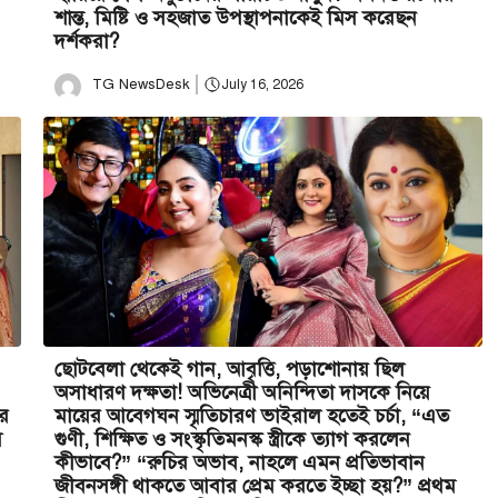
শান্ত, মিষ্টি ও সহজাত উপস্থাপনাকেই মিস করেছন
দর্শকরা?
TG NewsDesk
July 16, 2026
ছোটবেলা থেকেই গান, আবৃত্তি, পড়াশোনায় ছিল
অসাধারণ দক্ষতা! অভিনেত্রী অনিন্দিতা দাসকে নিয়ে
ের
মায়ের আবেগঘন স্মৃতিচারণ ভাইরাল হতেই চর্চা, “এত
স
গুণী, শিক্ষিত ও সংস্কৃতিমনস্ক স্ত্রীকে ত্যাগ করলেন
কীভাবে?” “রুচির অভাব, নাহলে এমন প্রতিভাবান
জীবনসঙ্গী থাকতে আবার প্রেম করতে ইচ্ছা হয়?” প্রথম