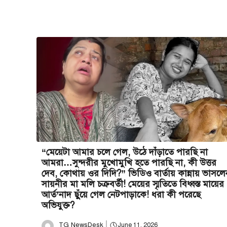
“মেয়েটা আমার চলে গেল, উঠে দাঁড়াতে পারছি না
আমরা…সুন্দরীর মুখোমুখি হতে পারছি না, কী উত্তর
দেব, কোথায় ওর দিদি?” ভিডিও বার্তায় কান্নায় ভাসলে
সায়নীর মা মলি চক্রবর্তী! মেয়ের স্মৃতিতে বিধ্বস্ত মায়ের
আর্ত’নাদ ছুঁয়ে গেল নেটপাড়াকে! ধরা কী পরেছে
অভিযুক্ত?
TG NewsDesk
June 11, 2026