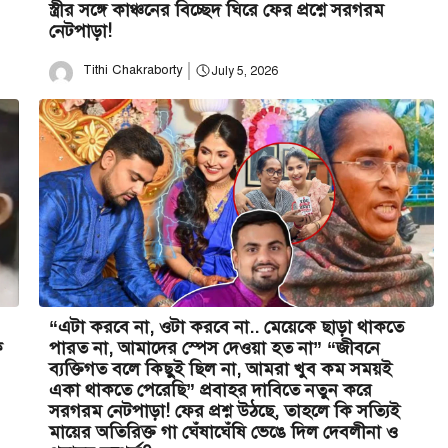
স্ত্রীর সঙ্গে কাঞ্চনের বিচ্ছেদ ঘিরে ফের প্রশ্নে সরগরম
নেটপাড়া!
Tithi Chakraborty
July 5, 2026
“এটা করবে না, ওটা করবে না.. মেয়েকে ছাড়া থাকতে
ক
পারত না, আমাদের স্পেস দেওয়া হত না” “জীবনে
ব্যক্তিগত বলে কিছুই ছিল না, আমরা খুব কম সময়ই
একা থাকতে পেরেছি” প্রবাহর দাবিতে নতুন করে
সরগরম নেটপাড়া! ফের প্রশ্ন উঠছে, তাহলে কি সত্যিই
মায়ের অতিরিক্ত গা ঘেঁষাঘেঁষি ভেঙে দিল দেবলীনা ও