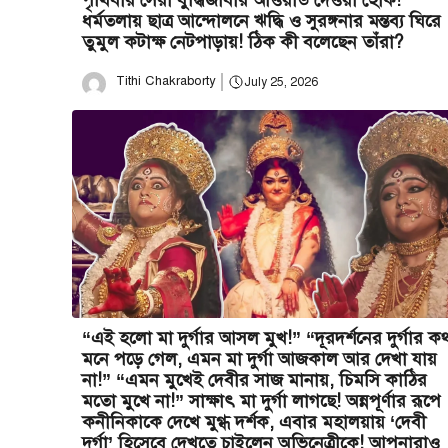
পৃথিবীর সেরা বুদ্ধিজীবীর আওয়ার্ড দেওয়া হোক!
ধর্মতলায় ছাত্র আন্দোলনে ঋদ্ধি ও সুরঙ্গনার মন্তব্য ঘিরে
তুমুল কটাক্ষ নেটপাড়ায়! ঠিক কী বলেছেন তাঁরা?
Tithi Chakraborty
July 25, 2026
“এই হলো মা দুর্গার আসল মুখ!” “দূরদর্শনের দুর্গার ক
মনে পড়ে গেল, এমন মা দুর্গা আজকাল আর দেখা যায়
না!” “এমন মুখেই দেবীর সাজ মানায়, চিমসি কাঠির
মতো মুখে না!” সাক্ষাৎ মা দুর্গা লাগছে! অন্নপূর্ণার রূপে
কনীনিকাকে দেখে মুগ্ধ দর্শক, এবার মহালয়ায় ‘দেবী
দুর্গা’ হিসেবে দেখতে চাইলেন অভিনেত্রীকে! আপনারাও