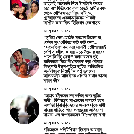
তাহলেই অন্যেরটা নিয়ে টানাটানি করতে
হবে না” দ্বিতীয়বার বাবা হতেই স্বামীর বয়স
থেকে যৌ*নক্ষমতা নিয়ে কটা’ক্ষ,
ট্রো’লারদের একহাত নিলেন শ্রীময়ী!
অ’শ্লীল ভাষা নিয়ে ছিছিক্কার নেটপাড়ায়!
August 9, 2026
“সুচিত্রা সেন মোটেই নরমাল ছিলেন না,
কেমন মুখ বেঁকিয়ে কাট কাট কথা…”
“মহানায়িকা নন, বরং সাবিত্রী চট্টোপাধ্যায়ই
বেশি সাবলীল, আমার মতে উত্তম কুমারের
পাশে তিনিই সেরা!” মহানায়কের দুই
নায়িকাকে নিয়ে বি*স্ফোরক রত্না ঘোষাল!
কিংবদন্তি উত্তম-সুচিত্রা জুটির ‘অতিরঞ্জিত
জনপ্রিয়তা’ নিয়েই কি প্রশ্ন তুললেন
অভিনেত্রী? সাবিত্রীকে এগিয়ে রাখার আসল
কারণ কী?
August 9, 2026
‘আমার জীবনের সব ক্ষতির জন্য তুমিই
দায়ী!’ টলিপাড়ায় মা-ছেলের সম্পর্কে চরম
অশান্তি! বিবাহবিচ্ছেদের জন্যও মাকে দায়ী!
মায়ের বাড়িতে গিয়ে ভাঙচুরের অভিযোগ,
সামনে এল অন্দরমহলের বি*স্ফোরক কথা!
August 9, 2026
“নিজেকে পলিটিশিয়ান হিসেবে আয়নায়