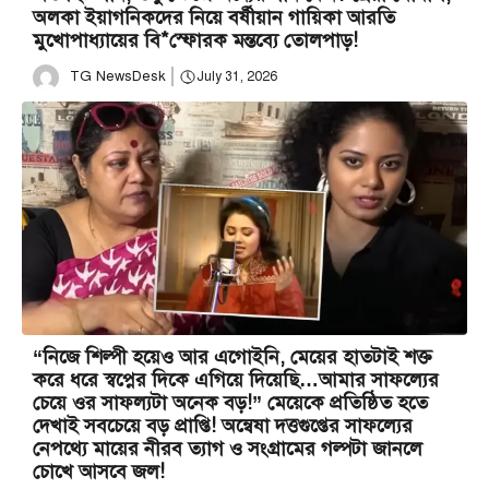
অলকা ইয়াগনিকদের নিয়ে বর্ষীয়ান গায়িকা আরতি
মুখোপাধ্যায়ের বি*স্ফোরক মন্তব্যে তোলপাড়!
TG NewsDesk
July 31, 2026
“নিজে শিল্পী হয়েও আর এগোইনি, মেয়ের হাতটাই শক্ত
করে ধরে স্বপ্নের দিকে এগিয়ে দিয়েছি…আমার সাফল্যের
চেয়ে ওর সাফল্যটা অনেক বড়!” মেয়েকে প্রতিষ্ঠিত হতে
দেখাই সবচেয়ে বড় প্রাপ্তি! অন্বেষা দত্তগুপ্তের সাফল্যের
নেপথ্যে মায়ের নীরব ত্যাগ ও সংগ্রামের গল্পটা জানলে
চোখে আসবে জল!