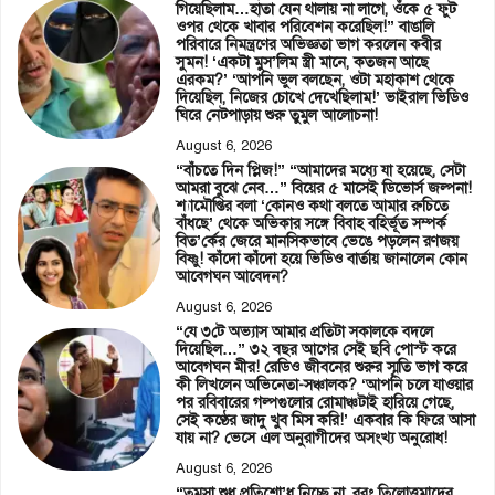
গিয়েছিলাম…হাতা যেন থালায় না লাগে, ওঁকে ৫ ফুট
ওপর থেকে খাবার পরিবেশন করেছিল!” বাঙালি
পরিবারে নিমন্ত্রণের অভিজ্ঞতা ভাগ করলেন কবীর
সুমন! ‘একটা মুস’লিম স্ত্রী মানে, কতজন আছে
এরকম?’ ‘আপনি ভুল বলছেন, ওটা মহাকাশ থেকে
দিয়েছিল, নিজের চোখে দেখেছিলাম!’ ভাইরাল ভিডিও
ঘিরে নেটপাড়ায় শুরু তুমুল আলোচনা!
August 6, 2026
“বাঁচতে দিন প্লিজ!” “আমাদের মধ্যে যা হয়েছে, সেটা
আমরা বুঝে নেব…” বিয়ের ৫ মাসেই ডিভোর্স জল্পনা!
শ্যামৌপ্তির বলা ‘কোনও কথা বলতে আমার রুচিতে
বাঁধছে’ থেকে অভিকার সঙ্গে বিবাহ বহির্ভূত সম্পর্ক
বিত’র্কের জেরে মানসিকভাবে ভেঙে পড়লেন রণজয়
বিষ্ণু! কাঁদো কাঁদো হয়ে ভিডিও বার্তায় জানালেন কোন
আবেগঘন আবেদন?
August 6, 2026
“যে ৩টে অভ্যাস আমার প্রতিটা সকালকে বদলে
দিয়েছিল…” ৩২ বছর আগের সেই ছবি পোস্ট করে
আবেগঘন মীর! রেডিও জীবনের শুরুর স্মৃতি ভাগ করে
কী লিখলেন অভিনেতা-সঞ্চালক? ‘আপনি চলে যাওয়ার
পর রবিবারের গল্পগুলোর রোমাঞ্চটাই হারিয়ে গেছে,
সেই কণ্ঠের জাদু খুব মিস করি!’ একবার কি ফিরে আসা
যায় না? ভেসে এল অনুরাগীদের অসংখ্য অনুরোধ!
August 6, 2026
“তমসা শুধু প্রতিশো’ধ নিচ্ছে না, বরং তিলোত্তমাদের