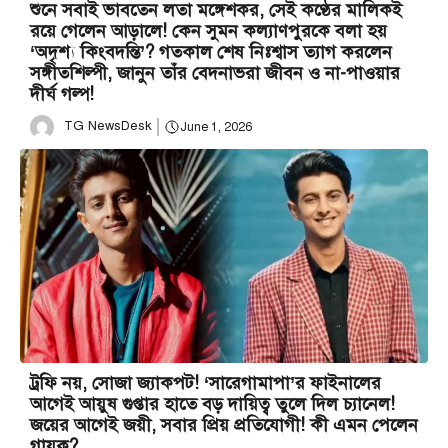
শুনে সবাই ভাবতেন লতা মঙ্গেশকর, সেই কণ্ঠের মালিকই
রয়ে গেলেন আড়ালে! কেন সুমন কল্যাণপুরকে বলা হয়
‘অদৃশ্য কিংবদন্তি’? গতকাল শেষ নিঃশ্বাস ত্যাগ করলেন
সঙ্গীতশিল্পী, জানুন তাঁর বেদনাভরা জীবন ও না-পাওয়ার
দীর্ঘ গল্প!
TG NewsDesk
June 1, 2026
ট্রফি নয়, সোজা জ্যাকপট! ‘সারেগামাপা’র ফাইনালের
আগেই আয়ুষ গুপ্তার হাতে বড় দায়িত্ব তুলে দিল চ্যানেল!
জয়ের আগেই জয়ী, সবার প্রিয় প্রতিযোগী! কী এমন পেলেন
গায়ক?