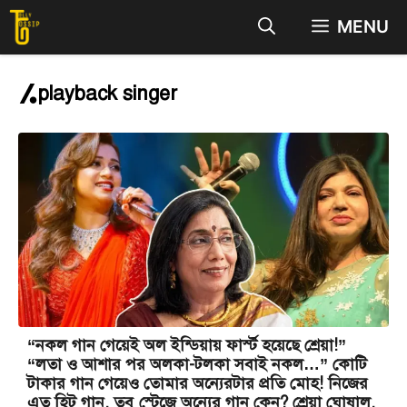
Skip
MENU
to
content
playback singer
“নকল গান গেয়েই অল ইন্ডিয়ায় ফার্স্ট হয়েছে শ্রেয়া!”
“লতা ও আশার পর অলকা-টলকা সবাই নকল…” কোটি
টাকার গান গেয়েও তোমার অন্যেরটার প্রতি মোহ! নিজের
এত হিট গান, তবু স্টেজে অন্যের গান কেন? শ্রেয়া ঘোষাল,