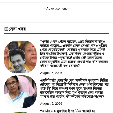
---Advertisement---
সেরা খবর
“ওনার পেছন পেছন ঘুরতেন, প্রশ্রয় দিতেন না তবুও
জড়িয়ে ধরতেন…এমনকি ফেলে দেওয়া পানও কুড়িয়ে
খেয়ে ফেলেছিলেন!” যে উত্তম কুমারকে ঘিরে এমনই
ছিল বাঙালির উন্মাদনা, এক ঝলক দেখতে স্টুডিও ও
স্টেজে উপচে পড়ত ভিড়! এবার সেই মহানায়কের
কোন অনুরাগীর এমন চমকে দেওয়া কাণ্ড ফাঁস করলেন
বর্ষীয়ান অভিনেত্রী রত্না ঘোষাল?
August 6, 2026
এনসিপিআই ছেড়ে কি ফের ‘কালীঘাট তৃণমূল’? দিল্লির
বৈঠকের পর বিদ্রো’হী শিবিরের নেতা ও সাংসদদের ‘ঘর
ওয়াপসি’ নিয়ে জল্পনা যখন তুঙ্গে, তখনই নিজের
রাজনৈতিক অবস্থান নিয়ে মুখ খুললেন দেব! আবার
মমতার হাত ধরবেন, কী বললেন অভিনেতা-সাংসদ?
August 6, 2026
“আমার এক মুস’লিম স্ত্রীকে নিয়ে আমেরিকা