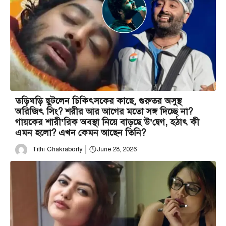
তড়িঘড়ি ছুটলেন চিকিৎসকের কাছে, গুরুতর অসুস্থ
অরিজিৎ সিং? শরীর আর আগের মতো সঙ্গ দিচ্ছে না?
গায়কের শারী’রিক অবস্থা নিয়ে বাড়ছে উ’দ্বেগ, হঠাৎ কী
এমন হলো? এখন কেমন আছেন তিনি?
Tithi Chakraborty
June 28, 2026