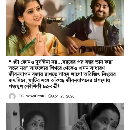
“এটা কোনও দুর্ঘ’টনা নয়…বছরের পর বছর ভান করা
সম্ভব নয়” সাফল্যের শিখরে থেকেও এমন সাধারণ
জীবনযাপন বজায় রাখতে সাহস লাগে! অরিজিৎ সিংয়ের
জন্মদিনে, মাটির সঙ্গে আঁকড়ে জীবনযাপনের প্রশংসায়
পঞ্চমুখ কৌশিকী চক্রবর্তী!
TG NewsDesk
April 25, 2026