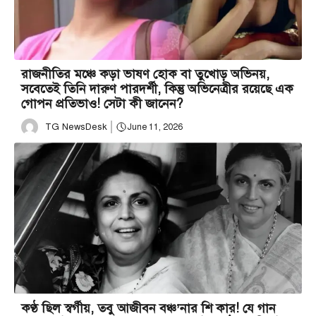
রাজনীতির মঞ্চে কড়া ভাষণ হোক বা তুখোড় অভিনয়,
সবেতেই তিনি দারুণ পারদর্শী, কিন্তু অভিনেত্রীর রয়েছে এক
গোপন প্রতিভাও! সেটা কী জানেন?
TG NewsDesk
June 11, 2026
কণ্ঠ ছিল স্বর্গীয়, তবু আজীবন বঞ্চ’নার শি কার! যে গান