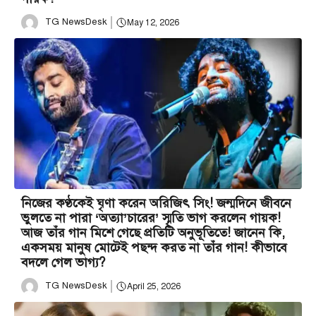
TG NewsDesk
May 12, 2026
নিজের কণ্ঠকেই ঘৃণা করেন অরিজিৎ সিং! জন্মদিনে জীবনে
ভুলতে না পারা ‘অত্যা’চারের’ স্মৃতি ভাগ করলেন গায়ক!
আজ তাঁর গান মিশে গেছে প্রতিটি অনুভূতিতে! জানেন কি,
একসময় মানুষ মোটেই পছন্দ করত না তাঁর গান! কীভাবে
বদলে গেল ভাগ্য?
TG NewsDesk
April 25, 2026