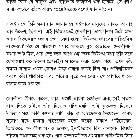
তাঁকে ঘিরে যে কটূক্তি এবং ব্যক্তিগত আক্রমণ শুরু হয়েছে, সেগুলিও
মানসিকভাবে তাঁকে আরও ভেঙে দিয়েছে বলেই জানান তিনি।
একই সঙ্গে তিনি ক্ষমা চান, জানান যে এইভাবে মানুষের সামনে আসাই
তাঁর উদ্দেশ্য ছিল না। এই ভিডিওতেই দেবলীনা, তাঁকে নিয়ে উঠে আসা
আরও বিতর্কেরও জবাব দেন। সেটা হলো ‘ভিডিওগ্রাফারদের পারিশ্রমিক
না দেওয়া’ নিয়ে যে অভিযোগ সমাজ মাধ্যমে ঘুরে বেড়াচ্ছে। দেবলীনারা
কথায় স্পষ্ট ছিল, প্রায় দেড় বছর আগে ওই দুজন ভিডিওগ্রাফার তাঁর সঙ্গে
যোগাযোগ করেছিলেন প্রোফাইল ম্যানেজ করার প্রস্তাব নিয়ে। তখন তাঁর
সমাজ মাধ্যম থেকে কোনও উল্লেখযোগ্য আয়ই ছিল না। পারিশ্রমিকের
বদলে তাঁরা পরিচিতি এবং কাজের সূত্রে অন্যদের সঙ্গে যোগাযোগ চান
বলেই কাজ শুরু হয়।
দেবলীনা স্বীকার করেন, কাজ যথেষ্ট ভালো হয়েছিল এবং সেই সময়ে
টাকা দিতে চাইলে তাঁরা নিতেও রাজি হননি। তাই কৃতজ্ঞতা হিসেবে
বিভিন্ন সময়ে তিনি কখনও দামি ঘড়ি বা হেডফোনও দিয়েছেন, আবার
সুযোগ বুঝে হাজার পাঁচেকের মতো অঙ্কের টাকাও পাঠিয়েছেন।
ভিডিওতে দেবলীনা আরও জানান, ইনস্টাগ্রামে রিল বানানোর বিষয়টি
তাঁদের উৎসাহেই শুরু হয়। পরে মন্দারমণিতে প্রথমবার পারিশ্রমিক দিয়ে