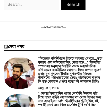
Search
Search
---Advertisement---
সেরা খবর
“নিজেকে পলিটিশিয়ান হিসেবে আয়নায় দেখতে…তবে
সুযোগ এলে অভিনেতা জিৎ নেতা হতে…” বিজেপির
শপথগ্রহণ অনুষ্ঠানে উপস্থিতি থেকে অরাজনৈতিক
অভিনেতার রাজনীতিতে যোগদান ঘিরে জল্পনা তুঙ্গে!
এবার মুখ খুললেন টলিউড সুপারস্টার, নিজের
দীর্ঘদিনের পরিষ্কার ইমেজ ভেঙে পরির্বতনের বাংলায়
কি হাত মেলাবেন গেরুয়া দলে? কী জানালেন তিনি?
August 8, 2026
“একবার টানা দু’দিন খাবার জোটেনি, উনুনের ছাই
দিয়ে পরের বাড়ির ওয়াশরুমের মগ মেজে আমার জন্য
ভাত এনেছিলেন মা!” “ইনহিউম্যান ট্রেনিং ছিল, ওই
পভার্টি দেখে মনে খিদে এসেছিল টু বি ভেরি রিচ”