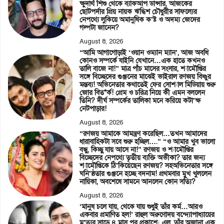
ক্ষুদার্থ শিশু থেকে ব্যাকআপ ডান্সার, আজকের
ছোটপর্দার প্রিয় নায়ক ঋদ্ধিশ চৌধুরীর সাফল্যের
নেপথ্যে লুকিয়ে অমানুষিক ক’ষ্ট ও অদম্য জেদের
গল্পটা জানেন?
August 8, 2026
“আমি আগাগোড়াই ‘ওয়ান ওম্যান ম্যান’, আজ অবধি
কোনও সম্পর্কে যাইনি যেখানে…এক হাতে কখনও
তালি বাজে না!” মাত্র পাঁচ মাসের সংসার, শ্যামৌপ্তির
সঙ্গে বিচ্ছেদের গুঞ্জনের মাঝেই ভাইরাল রণজয় বিষ্ণুর
মন্তব্য! অভিনেতার কথাতেই ফের সোশ্যাল মিডিয়ায় শুরু
জোর বিত*র্ক! প্রেম ও চরিত্র নিয়ে কী এমন বললেন
তিনি? দীর্ঘ সম্পর্কের তালিকা মনে করিয়ে কটা’ক্ষ
নেটপাড়ার!
August 8, 2026
“রণজয় আমাকে আমন্ত্রণ করেছিল…তখন আমাদের
ধারাবাহিকটা সবে শুরু হচ্ছিল….” “ও আমার খুব ভালো
বন্ধু, কিচ্ছু যায় আসে না!” রণজয় ও শ্যামৌপ্তির
বিচ্ছেদের নেপথ্যে তৃতীয় ব্যক্তি অভীকা? তার জন্য
শ্যামৌপ্তিকে ঠি’কিয়েছেন রণজয়? সহঅভিনেতার সঙ্গে
ঘনি’ষ্ঠতার গুঞ্জনে হচ্ছে বদনাম! প্রথমবার মুখ খুললেন
নায়িকা, অবশেষে সামনে আনলেন কোন সত্যি?
August 8, 2026
‘মানুষ চলে যায়, থেকে যায় শুধুই তাঁর কর্ম…আরও
একবার প্রমাণিত হল!’ রাহুল অরুণোদয় বন্দ্যোপাধ্যায়ের
মৃ’ত্যুর সাড়ে ৪ মাস পর প্রকাশ্যে এল, তাঁর অজানা এক