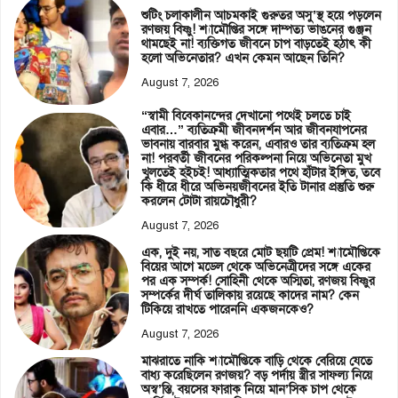
শুটিং চলাকালীন আচমকাই গুরুতর অসু’স্থ হয়ে পড়লেন
রণজয় বিষ্ণু! শ্যামৌপ্তির সঙ্গে দাম্পত্য ভাঙনের গুঞ্জন
থামছেই না! ব্যক্তিগত জীবনে চাপ বাড়তেই হঠাৎ কী
হলো অভিনেতার? এখন কেমন আছেন তিনি?
August 7, 2026
“স্বামী বিবেকানন্দের দেখানো পথেই চলতে চাই
এবার…” ব্যতিক্রমী জীবনদর্শন আর জীবনযাপনের
ভাবনায় বারবার মুগ্ধ করেন, এবারও তার ব্যতিক্রম হল
না! পরবর্তী জীবনের পরিকল্পনা নিয়ে অভিনেতা মুখ
খুলতেই হইচই! আধ্যাত্মিকতার পথে হাঁটার ইঙ্গিত, তবে
কি ধীরে ধীরে অভিনয়জীবনের ইতি টানার প্রস্তুতি শুরু
করলেন টোটা রায়চৌধুরী?
August 7, 2026
এক, দুই নয়, সাত বছরে মোট ছয়টি প্রেম! শ্যামৌপ্তিকে
বিয়ের আগে মডেল থেকে অভিনেত্রীদের সঙ্গে একের
পর এক সম্পর্ক! সোহিনী থেকে অস্মিতা, রণজয় বিষ্ণুর
সম্পর্কের দীর্ঘ তালিকায় রয়েছে কাদের নাম? কেন
টিকিয়ে রাখতে পারেননি একজনকেও?
August 7, 2026
মাঝরাতে নাকি শ্যামৌপ্তিকে বাড়ি থেকে বেরিয়ে যেতে
বাধ্য করেছিলেন রণজয়? বড় পর্দায় স্ত্রীর সাফল্য নিয়ে
অস্ব’স্তি, বয়সের ফারাক নিয়ে মান’সিক চাপ থেকে