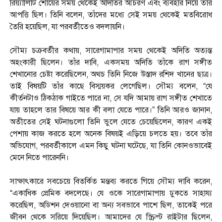
রিয়্যালিটি শোয়ের সময় থেকেই অদিতির আচরণ এবং ব্যবহার নিয়ে তাঁর
আপত্তি ছিল। তিনি বলেন, তাঁদের মধ্যে সেই সময় থেকেই মতবিরোধ
তৈরি হয়েছিল, যা পরবর্তীতেও বদলায়নি।
সৌম্য চক্রবর্তীর কথায়, সারেগামাপার সময় থেকেই অদিতি অত্যন্ত
অহংকারী ছিলেন। তাঁর দাবি, একসময় অদিতি তাঁকে রাগ সঙ্গীত
শেখানোর চেষ্টা করেছিলেন, অথচ তিনি নিজে উস্তাদ রশিদ খানের ছাত্র।
তাই বিষয়টি তাঁর কাছে বিস্ময়কর লেগেছিল। সৌম্য বলেন, “যে
কীর্তনটাও ঠিকঠাক গাইতে পারে না, সে যদি আমায় রাগ সঙ্গীত শেখাতে
যায় তাহলে তার বিষয়ে আর কী বলা যেতে পারে।” তিনি আরও জানান,
অতীতের সেই ঘটনাগুলো তিনি ভুলে যেতে চেয়েছিলেন, কারণ একই
পেশায় কাজ করতে হলে অনেক বিষয়ই এড়িয়ে চলতে হয়। তবে তাঁর
অভিযোগ, পরবর্তীকালে এমন কিছু ঘটনা ঘটেছে, যা তিনি কোনওভাবেই
মেনে নিতে পারেননি।
সাক্ষাৎকারে সবচেয়ে বিতর্কিত মন্তব্য করতে গিয়ে সৌম্য দাবি করেন,
“একাধিক প্রেমিক বদলেছে। যে ওকে সারেগামাপায় ঢুকতে সাহায্য
করেছিল, অডিশন দেওয়ানো বা অন্য সবভাবে পাশে ছিল, তাকেই পরে
জীবন থেকে সরিয়ে দিয়েছিল। আমাদের যে স্ক্রিপ্ট রাইটার ছিলেন,