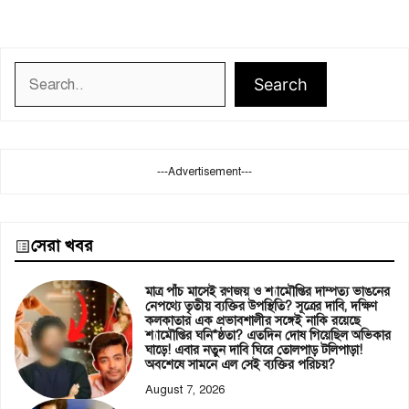
Search
Search
---Advertisement---
সেরা খবর
মাত্র পাঁচ মাসেই রণজয় ও শ্যামৌপ্তির দাম্পত্য ভাঙনের
নেপথ্যে তৃতীয় ব্যক্তির উপস্থিতি? সূত্রের দাবি, দক্ষিণ
কলকাতার এক প্রভাবশালীর সঙ্গেই নাকি রয়েছে
শ্যামৌপ্তির ঘনি*ষ্ঠতা? এতদিন দোষ গিয়েছিল অভিকার
ঘাড়ে! এবার নতুন দাবি ঘিরে তোলপাড় টলিপাড়া!
অবশেষে সামনে এল সেই ব্যক্তির পরিচয়?
August 7, 2026