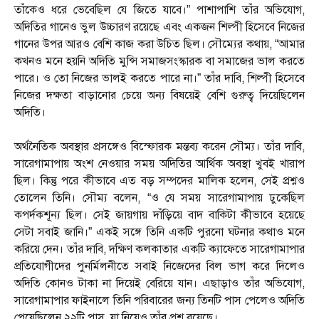
তাঁকেও ধরে ভেবেছিল যে জিতে যাবে।” পাশাপাশি তাঁর অভিযোগ,
অদিতির গানেও ভুল উচ্চারণ রয়েছে এবং একজন শিল্পী হিসেবে নিজের
গানের উপর আরও বেশি কাজ করা উচিত ছিল। সৌম্যের কথায়, “আমার
কখনও মনে হয়নি অদিতি মুন্সি সমাজসংস্কারক বা সমাজের ভাল করতে
পারে। ও তো নিজের ভালই করতে পারে না।” তাঁর দাবি, শিল্পী হিসেবে
নিজের দক্ষতা বাড়ানোর চেয়ে অন্য বিষয়েই বেশি গুরুত্ব দিয়েছিলেন
অদিতি।
অর্থনৈতিক অবস্থার প্রসঙ্গেও বিস্ফোরক মন্তব্য করেন সৌম্য। তাঁর দাবি,
সারেগামাপায় অংশ নেওয়ার সময় অদিতির আর্থিক অবস্থা খুবই খারাপ
ছিল। কিন্তু পরে কীভাবে এত বড় সম্পদের মালিক হলেন, সেই প্রশ্নও
তোলেন তিনি। সৌম্য বলেন, “ও যে সময় সারেগামাপায় ঢুকেছিল
কপর্দকশূন্য ছিল। সেই জায়গায় দাঁড়িয়ে বাদ বাকিটা কীভাবে হয়েছে
সেটা সবাই জানি।” একই সঙ্গে তিনি একটি পুরনো ঘটনার কথাও মনে
করিয়ে দেন। তাঁর দাবি, দক্ষিণ কলকাতার একটি ক্যাফেতে সারেগামাপার
প্রতিযোগীদের পুনর্মিলনীতে সবাই নিজেদের বিল ভাগ করে দিলেও
অদিতি কোনও টাকা না দিয়েই বেরিয়ে যান। এছাড়াও তাঁর অভিযোগ,
সারেগামাপার ফাইনালে তিনি পরিবারের জন্য তিনটি পাস পেলেও অদিতি
পেয়েছিলেন ২২টি পাস, যা নিয়েও তাঁর প্রশ্ন রয়েছে।