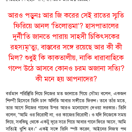
আরও পড়ুনঃ
আর জি করের সেই রাতের স্মৃতি
ফিরিয়ে আনল ‘তিলোত্তমা’? হাসপাতালের
দুর্নী’তি জানতে পারায় সাহসী চিকিৎসকের
রহস্যমৃ’ত্যু, বাস্তবের সঙ্গে রয়েছে আর কী কী
মিল? শুধুই কি কাকতালীয়, নাকি ধারাবাহিকে
গল্পে উঠে আসবে কোনও চরম অজানা সত্যি?
কী মনে হয় আপনাদের?
বর্তমান পরিস্থিতি নিয়ে নিজের মত জানাতে গিয়ে সৌম্য বলেন, একজন
শিল্পী হিসেবে তিনি চান অদিতি আবার সঙ্গীতে ফিরুন। তবে তাঁর মতে,
তার আগে নিজের গানের উপর আরও মনোযোগ দেওয়া দরকার। তিনি
বলেন, “আমি ওর বিরোধী না, ওর কাজের বিরোধী। ও যদি নিজেকে সময়
দিয়ে, সবকিছু থেকে একটু দূরে সরে গিয়ে আবার গানে ফিরে আসে, আমি
সত্যিই খুশি হব।” একই সঙ্গে তিনি স্পষ্ট করেন, আইনের নিজস্ব পথ