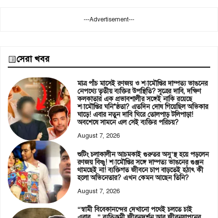
---Advertisement---
সেরা খবর
মাত্র পাঁচ মাসেই রণজয় ও শ্যামৌপ্তির দাম্পত্য ভাঙনের
নেপথ্যে তৃতীয় ব্যক্তির উপস্থিতি? সূত্রের দাবি, দক্ষিণ
কলকাতার এক প্রভাবশালীর সঙ্গেই নাকি রয়েছে
শ্যামৌপ্তির ঘনি*ষ্ঠতা? এতদিন দোষ গিয়েছিল অভিকার
ঘাড়ে! এবার নতুন দাবি ঘিরে তোলপাড় টলিপাড়া!
অবশেষে সামনে এল সেই ব্যক্তির পরিচয়?
August 7, 2026
শুটিং চলাকালীন আচমকাই গুরুতর অসু’স্থ হয়ে পড়লেন
রণজয় বিষ্ণু! শ্যামৌপ্তির সঙ্গে দাম্পত্য ভাঙনের গুঞ্জন
থামছেই না! ব্যক্তিগত জীবনে চাপ বাড়তেই হঠাৎ কী
হলো অভিনেতার? এখন কেমন আছেন তিনি?
August 7, 2026
“স্বামী বিবেকানন্দের দেখানো পথেই চলতে চাই
এবার…” ব্যতিক্রমী জীবনদর্শন আর জীবনযাপনের