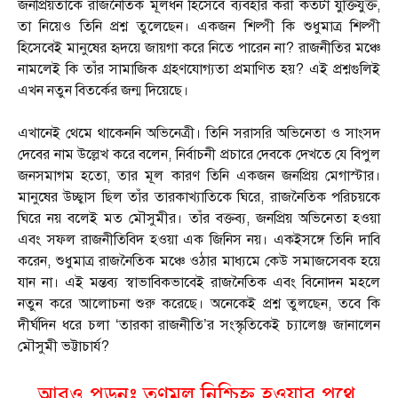
জনপ্রিয়তাকে রাজনৈতিক মূলধন হিসেবে ব্যবহার করা কতটা যুক্তিযুক্ত,
তা নিয়েও তিনি প্রশ্ন তুলেছেন। একজন শিল্পী কি শুধুমাত্র শিল্পী
হিসেবেই মানুষের হৃদয়ে জায়গা করে নিতে পারেন না? রাজনীতির মঞ্চে
নামলেই কি তাঁর সামাজিক গ্রহণযোগ্যতা প্রমাণিত হয়? এই প্রশ্নগুলিই
এখন নতুন বিতর্কের জন্ম দিয়েছে।
এখানেই থেমে থাকেননি অভিনেত্রী। তিনি সরাসরি অভিনেতা ও সাংসদ
দেবের নাম উল্লেখ করে বলেন, নির্বাচনী প্রচারে দেবকে দেখতে যে বিপুল
জনসমাগম হতো, তার মূল কারণ তিনি একজন জনপ্রিয় মেগাস্টার।
মানুষের উচ্ছ্বাস ছিল তাঁর তারকাখ্যাতিকে ঘিরে, রাজনৈতিক পরিচয়কে
ঘিরে নয় বলেই মত মৌসুমীর। তাঁর বক্তব্য, জনপ্রিয় অভিনেতা হওয়া
এবং সফল রাজনীতিবিদ হওয়া এক জিনিস নয়। একইসঙ্গে তিনি দাবি
করেন, শুধুমাত্র রাজনৈতিক মঞ্চে ওঠার মাধ্যমে কেউ সমাজসেবক হয়ে
যান না। এই মন্তব্য স্বাভাবিকভাবেই রাজনৈতিক এবং বিনোদন মহলে
নতুন করে আলোচনা শুরু করেছে। অনেকেই প্রশ্ন তুলছেন, তবে কি
দীর্ঘদিন ধরে চলা ‘তারকা রাজনীতি’র সংস্কৃতিকেই চ্যালেঞ্জ জানালেন
মৌসুমী ভট্টাচার্য?
আরও পড়ুনঃ
তৃণমূল নিশ্চিহ্ন হ‌ওয়ার পথে,