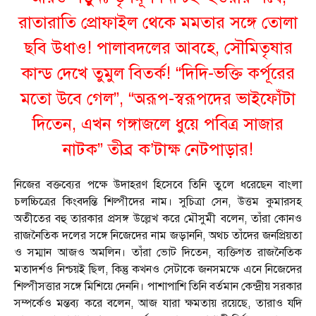
রাতারাতি প্রোফাইল থেকে মমতার সঙ্গে তোলা
ছবি উধাও! পালাবদলের আবহে, সৌমিতৃষার
কান্ড দেখে তুমুল বিতর্ক! “দিদি-ভক্তি কর্পূরের
মতো উবে গেল”, “অরূপ-স্বরূপদের ভাইফোঁটা
দিতেন, এখন গঙ্গাজলে ধুয়ে পবিত্র সাজার
নাটক” তীব্র ক’টাক্ষ নেটপাড়ার!
নিজের বক্তব্যের পক্ষে উদাহরণ হিসেবে তিনি তুলে ধরেছেন বাংলা
চলচ্চিত্রের কিংবদন্তি শিল্পীদের নাম। সুচিত্রা সেন, উত্তম কুমারসহ
অতীতের বহু তারকার প্রসঙ্গ উল্লেখ করে মৌসুমী বলেন, তাঁরা কোনও
রাজনৈতিক দলের সঙ্গে নিজেদের নাম জড়াননি, অথচ তাঁদের জনপ্রিয়তা
ও সম্মান আজও অমলিন। তাঁরা ভোট দিতেন, ব্যক্তিগত রাজনৈতিক
মতাদর্শও নিশ্চয়ই ছিল, কিন্তু কখনও সেটাকে জনসমক্ষে এনে নিজেদের
শিল্পীসত্তার সঙ্গে মিশিয়ে দেননি। পাশাপাশি তিনি বর্তমান কেন্দ্রীয় সরকার
সম্পর্কেও মন্তব্য করে বলেন, আজ যারা ক্ষমতায় রয়েছে, তারাও যদি