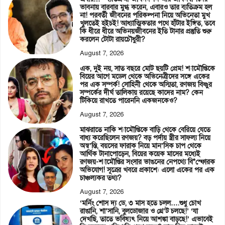
ভাবনায় বারবার মুগ্ধ করেন, এবারও তার ব্যতিক্রম হল
না! পরবর্তী জীবনের পরিকল্পনা নিয়ে অভিনেতা মুখ
খুলতেই হইচই! আধ্যাত্মিকতার পথে হাঁটার ইঙ্গিত, তবে
কি ধীরে ধীরে অভিনয়জীবনের ইতি টানার প্রস্তুতি শুরু
করলেন টোটা রায়চৌধুরী?
August 7, 2026
এক, দুই নয়, সাত বছরে মোট ছয়টি প্রেম! শ্যামৌপ্তিকে
বিয়ের আগে মডেল থেকে অভিনেত্রীদের সঙ্গে একের
পর এক সম্পর্ক! সোহিনী থেকে অস্মিতা, রণজয় বিষ্ণুর
সম্পর্কের দীর্ঘ তালিকায় রয়েছে কাদের নাম? কেন
টিকিয়ে রাখতে পারেননি একজনকেও?
August 7, 2026
মাঝরাতে নাকি শ্যামৌপ্তিকে বাড়ি থেকে বেরিয়ে যেতে
বাধ্য করেছিলেন রণজয়? বড় পর্দায় স্ত্রীর সাফল্য নিয়ে
অস্ব’স্তি, বয়সের ফারাক নিয়ে মান’সিক চাপ থেকে
আর্থিক টানাপোড়েন, বিয়ের কয়েক মাসের মধ্যেই
রণজয়-শ্যামৌপ্তির সংসার ভাঙনের নেপথ্যে বি*স্ফোরক
অভিযোগ! সূত্রের খবরে প্রকাশ্যে এলো একের পর এক
চাঞ্চল্যকর তথ্য?
August 7, 2026
‘মর্নিং শোস দ্য ডে, ৩ মাস হতে চলল….শুধু চোখ
রাঙানি, শা’সানি, বুলডোজার ও থ্রে’ট চলছে!’ ‘যা
দেখছি, তাতে ভবিষ্যৎ নিয়ে আশঙ্কা বাড়ছে!’ এভাবেই