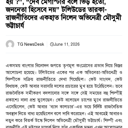
হয় ?”, “দেব মেগাস্টার বলে ভিড় হতো,
জননেতা হিসেবে নয়” টলিউডের তারকা-
রাজনীতিদের একহাত নিলেন অভিনেত্রী মৌসুমী
ভট্টাচার্য
TG NewsDesk
June 11, 2026
একসময় বাংলার বিনোদন জগতে তৃণমূল কংগ্রেসের প্রভাব নিয়ে বিস্তর
আলোচনা হয়েছে। টলিউডের একের পর এক অভিনেতা-অভিনেত্রী ও
শিল্পীকে সক্রিয় রাজনীতিতে দেখা গিয়েছিল। কেউ সাংসদ, কেউ
বিধায়ক, কেউ আবার সরাসরি দলের প্রচারের মুখ হয়ে উঠেছিলেন। তবে
রাজনৈতিক সমীকরণ বদলানোর সঙ্গে সঙ্গে সেই সময়ের বহু শিল্পীই
প্রকাশ্যে নানা প্রশ্ন তুলেছেন। কেউ বলেছেন চাপের মুখে রাজনীতিতে
এসেছিলেন, কেউ আবার ‘ব্যান কালচার’-এর ভয়ে নির্দিষ্ট রাজনৈতিক
অবস্থান নিতে বাধ্য হয়েছিলেন বলে দাবি করেছেন। এই আবহেই আবারও
নতুন করে বিতর্ক উস্কে দিলেন অভিনেত্রী মৌসুমী ভট্টাচার্য। শিল্পী এবং
রাজনীতি এই দুইয়ের সম্পর্ক নিয়ে তাঁর একাধিক মন্তব্য এখন আলোচনার