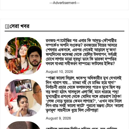
---Advertisement---
সেরা খবর
রনজয়-শ্যামৌপ্তির পর এবার কি আদৃত-কৌশাম্বীর
সম্পর্কেও অশনি সংকেত? রনজয়ের বিয়ের আসরে
শেষবার একসঙ্গে, এরপর থেকেই আড়ালে দু’জন!
জন্মদিনের শুভেচ্ছা থেকে হোলির উদযাপন, সর্বত্রই
চোখে লাগার মতো দূরত্ব! তবে কি তারকা দম্পতির
বদলে যাওয়া সমীকরণ দাম্পত্যে ফাটলের ইঙ্গিত?
August 10, 2026
“পাক্কা কালো বিড়াল, শুভেন্দু অধিকারীর মুখ দেখলেই
দিন খারাপ যায়… চাড্ডা নই যে চাড্ডি হয়ে যাব!”
নির্বাচনী প্রচার থেকে ফলাফলের পরেও মুখে ছিল বড়
বড় কথা! হঠাৎ ঘাসফুলে এলা’র্জি, মনে ধরেছে পদ্ম!
মুখ্যমন্ত্রীর প্রশংসা থেকে মোদির সঙ্গে প্রাতরাশ বৈঠক!
‘লেজ নেড়ে ঘুরতে কেমন লাগছে?’, ‘এখন নাম নিলে
দিন-রাত সবই ভালো কাটে’ পুরনো মন্তব্য টেনে ‘ভালো
তৃণমূল’ সায়নীকে ধুয়ে দিল নেটপাড়া!
August 9, 2026