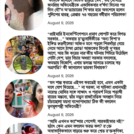
‘কাউকে জানালে ভিডিও ছড়িয়ে দেব’, ভয় দেখিয়ে
জনপ্রিয় অভিনেত্রীকে একাধিকবার ধ*র্ষণ! দিনের পর
দিন যৌ*ন অ’ত্যাচারের শি’কার হয়ে অবশেষে হলেন
পুলিশের দ্বারস্থ, গ্রেপ্তার ৭৩ বছরের বর্ষীয়ান পরিচালক!
August 9, 2026
“প্রাইমারি ইনভেস্টিগেশনে প্রমাণ লোপাট করে বিগত
সরকার…” অভয়ার মৃ’ত্যুবার্ষিকীতে ‘অন্য দিশা’র
ইঙ্গিত রুদ্রনীলের! আজও মনে পড়লে শিরদাঁড়া বেয়ে
নেমে আসে ঠান্ডা স্রোত! আজকের দিনেই দু’বছর
আগে, আর জি করের নার’কীয় ঘটনায় শিউরে উঠেছিল
গোটা দেশ, তার বিচার অধরা! সরকার বদলেছে,
ক্ষমতায় বিজেপি, এবার তদন্তে আসতে চলেছে বড়
অগ্রগতি? কী জানালেন তারকা বিধায়ক?
August 9, 2026
“মন শান্ত করতে এইসব করতেই হবে, এমন একটা
দলে যোগ দিয়েছে…” না ঘরকা, না ঘাটকা! প্রধানমন্ত্রী
নরেন্দ্র মোদির সঙ্গে সাক্ষাৎ ও পরামর্শ নিয়ে শতাব্দী
রায়ের মন্তব্যে, তাঁর নতুন রাজনৈতিক অবস্থান নিয়ে
চাঁচাছোলা ময়না বন্দোপাধ্যায়! ঠিক কী বললেন
তৃণমূলপন্থী অভিনেত্রী?
August 9, 2026
“আমি এখনও ক্যা*ন্সার পেশেন্ট, সারভাইভার নই!”
হঠাৎ কেন এমন বললেন ভরত কল? র’ক্তে
অস্বাভাবিকভাবে বাড়তে শুরু করে শ্বেত র’ক্তকণিকা,