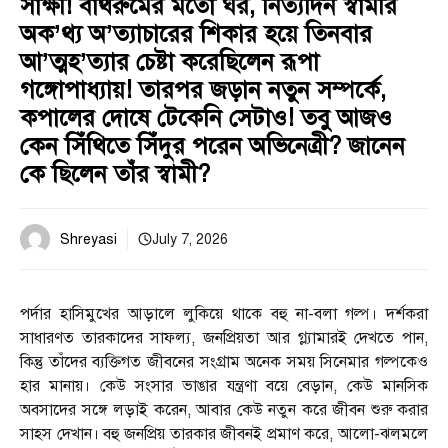
সাক্ষী! বাথরুমের মতো ঘর, নিত্যদিন স্বামীর
অক’থ্য অ’ত্যাচারের শিকার হয়ে তিনবার
আ’ত্মহ’ত্যার চেষ্টা করেছিলেন রূপা
গঙ্গোপাধ্যায়! তারপর জড়ান নতুন সম্পর্কে,
কপালের দোষে টেকেনি সেটাও! তবু আজও
কেন সিঁথিতে সিঁদুর পরেন অভিনেত্রী? জানেন
কে ছিলেন তাঁর স্বামী?
Shreyasi
July 7, 2026
পর্দার হাসিমুখের আড়ালে লুকিয়ে থাকে বহু না-বলা গল্প। দর্শকরা
সাধারণত তারকাদের সাফল্য, জনপ্রিয়তা আর গ্ল্যামারই দেখতে পান,
কিন্তু তাঁদের ব্যক্তিগত জীবনের সংগ্রাম অনেক সময় সিনেমার গল্পকেও
হার মানায়। কেউ সংসার ভাঙার যন্ত্রণা বয়ে বেড়ান, কেউ মানসিক
অবসাদের সঙ্গে লড়াই করেন, আবার কেউ নতুন করে জীবন শুরু করার
সাহস দেখান। বহু জনপ্রিয় তারকার জীবনই প্রমাণ করে, আলো-ঝলমলে