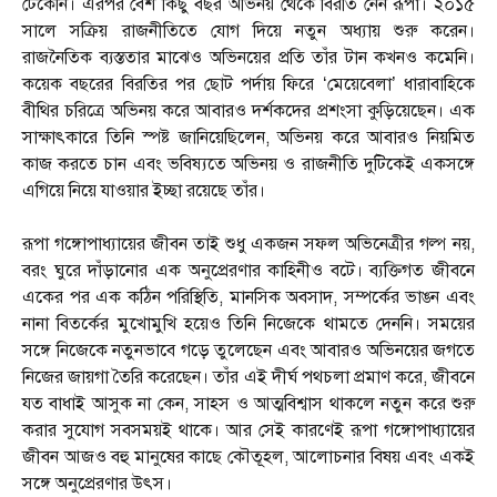
টেকেনি। এরপর বেশ কিছু বছর অভিনয় থেকে বিরতি নেন রূপা। ২০১৫
সালে সক্রিয় রাজনীতিতে যোগ দিয়ে নতুন অধ্যায় শুরু করেন।
রাজনৈতিক ব্যস্ততার মাঝেও অভিনয়ের প্রতি তাঁর টান কখনও কমেনি।
কয়েক বছরের বিরতির পর ছোট পর্দায় ফিরে ‘মেয়েবেলা’ ধারাবাহিকে
বীথির চরিত্রে অভিনয় করে আবারও দর্শকদের প্রশংসা কুড়িয়েছেন। এক
সাক্ষাৎকারে তিনি স্পষ্ট জানিয়েছিলেন, অভিনয় করে আবারও নিয়মিত
কাজ করতে চান এবং ভবিষ্যতে অভিনয় ও রাজনীতি দুটিকেই একসঙ্গে
এগিয়ে নিয়ে যাওয়ার ইচ্ছা রয়েছে তাঁর।
রূপা গঙ্গোপাধ্যায়ের জীবন তাই শুধু একজন সফল অভিনেত্রীর গল্প নয়,
বরং ঘুরে দাঁড়ানোর এক অনুপ্রেরণার কাহিনীও বটে। ব্যক্তিগত জীবনে
একের পর এক কঠিন পরিস্থিতি, মানসিক অবসাদ, সম্পর্কের ভাঙন এবং
নানা বিতর্কের মুখোমুখি হয়েও তিনি নিজেকে থামতে দেননি। সময়ের
সঙ্গে নিজেকে নতুনভাবে গড়ে তুলেছেন এবং আবারও অভিনয়ের জগতে
নিজের জায়গা তৈরি করেছেন। তাঁর এই দীর্ঘ পথচলা প্রমাণ করে, জীবনে
যত বাধাই আসুক না কেন, সাহস ও আত্মবিশ্বাস থাকলে নতুন করে শুরু
করার সুযোগ সবসময়ই থাকে। আর সেই কারণেই রূপা গঙ্গোপাধ্যায়ের
জীবন আজও বহু মানুষের কাছে কৌতূহল, আলোচনার বিষয় এবং একই
সঙ্গে অনুপ্রেরণার উৎস।