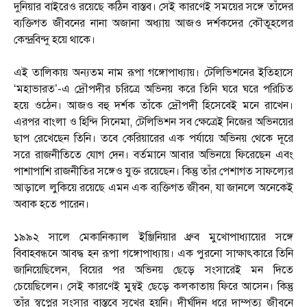
দুনিয়ার বাইরেও রয়েছে কঠিন বাস্তব। সেই কারণেই সময়ের সঙ্গে তাঁদের
ব্যক্তিগত জীবনের নানা অজানা অধ্যায় আজও দর্শকদের কৌতূহলের
কেন্দ্রবিন্দু হয়ে থাকে।
এই তালিকায় অন্যতম নাম রূপা গঙ্গোপাধ্যায়। টেলিভিশনের ইতিহাসে
‘মহাভারত’-এ দ্রৌপদীর চরিত্রে অভিনয় করে তিনি ঘরে ঘরে পরিচিত
হয়ে ওঠেন। আজও বহু দর্শক তাঁকে দ্রৌপদী হিসেবেই মনে রাখেন।
এরপর বাংলা ও হিন্দি সিনেমা, টেলিভিশন সব ক্ষেত্রেই নিজের অভিনয়ের
ছাপ রেখেছেন তিনি। তবে কেরিয়ারের এক পর্যায়ে অভিনয় থেকে দূরে
সরে রাজনীতিতে যোগ দেন। বর্তমানে আবার অভিনয়ে ফিরেছেন এবং
পাশাপাশি রাজনীতির সঙ্গেও যুক্ত রয়েছেন। কিন্তু তাঁর পেশাগত সাফল্যের
আড়ালে লুকিয়ে রয়েছে এমন এক ব্যক্তিগত জীবন, যা জানলে অনেকেই
অবাক হতে পারেন।
১৯৯২ সালে মেকানিক্যাল ইঞ্জিনিয়ার ধ্রুব মুখোপাধ্যায়ের সঙ্গে
বিবাহবন্ধনে আবদ্ধ হন রূপা গঙ্গোপাধ্যায়। এক পুরনো সাক্ষাৎকারে তিনি
জানিয়েছিলেন, বিয়ের পর অভিনয় ছেড়ে সংসারেই মন দিতে
চেয়েছিলেন। সেই কারণেই মুম্বই ছেড়ে কলকাতায় ফিরে আসেন। কিন্তু
তাঁর স্বপ্নের সংসার বাস্তবে সুখের হয়নি। দীর্ঘদিন ধরে দাম্পত্য জীবনে