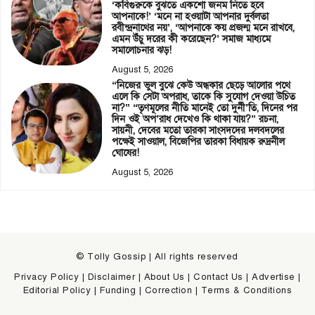
‘কবিগুরুকে বুঝতে একশো জনম নিতে হবে
আপনাকে!’ ‘মনে না হওয়াটা আপনার দুর্বলতা
রবীন্দ্রনাথের নয়’, ‘আপনাকে কয় প্রজন্ম মনে রাখবে,
এমন উঁচু দরের কী করেছেন?’ সমাজ মাধ্যমে
সমালোচনার ঝড়!
August 5, 2026
“নিজের ভুল বুঝে কেউ অন্ধকার ছেড়ে আলোর পথে
এলে কি সেটা অপরাধ, তাকে কি সুযোগ দেওয়া উচিত
না?” “তৃণমূলের নীতি মানেই তো দুর্নী’তি, দিনের পর
দিন ওই অপ’রাধ দেখেও কি থাকা যায়?” রচনা,
সায়নী, দেবের মতো তারকা সাংসদদের দলবদলের
পক্ষেই সাওয়াল, বিজেপির তারকা বিধায়ক রুদ্রনীল
ঘোষের!
August 5, 2026
© Tolly Gossip | All rights reserved
Privacy Policy
|
Disclaimer
|
About Us
|
Contact Us
|
Advertise
|
Editorial Policy
|
Funding
|
Correction
|
Terms & Conditions