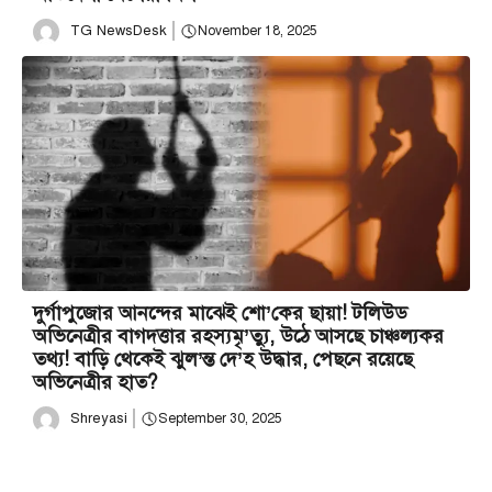
TG NewsDesk
November 18, 2025
দুর্গাপুজোর আনন্দের মাঝেই শো’কের ছায়া! টলিউড
অভিনেত্রীর বাগদত্তার রহস্যমৃ’ত্যু, উঠে আসছে চাঞ্চল্যকর
তথ্য! বাড়ি থেকেই ঝুল’ন্ত দে’হ উদ্ধার, পেছনে রয়েছে
অভিনেত্রীর হাত?
Shreyasi
September 30, 2025