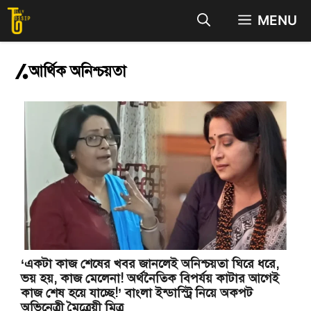
Skip
MENU
to
content
আর্থিক অনিশ্চয়তা
‘একটা কাজ শেষের খবর জানলেই অনিশ্চয়তা ঘিরে ধরে,
ভয় হয়, কাজ মেলেনা! অর্থনৈতিক বিপর্যয় কাটার আগেই
কাজ শেষ হয়ে যাচ্ছে!’ বাংলা ইন্ডাস্ট্রি নিয়ে অকপট
অভিনেত্রী মৈত্রেয়ী মিত্র