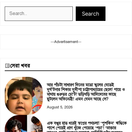
Search
Search
---Advertisement---
সেরা খবর
আর পাঁচটা সাধারণ দিনের মতো স্কুলের যেতেই
দুর্ঘ’টনার শিকার সুদীপা চট্টোপাধ্যায়ের ছেলে! পায়ে ও
মাথায় গুরুতর চো’ট! তড়িঘড়ি আদিদেবের কাছে
ছুটলেন অভিনেত্রী! এমন যেমন আছে সে?
August 5, 2026
এক বন্ধুর হাত ধরেই স্বপ্নের পথচলা! ‘পুশকিন’ ঋদ্ধিকে
পাশে পেয়েই প্রাণ খুঁজে পেয়েছে ‘পচা’! ‘ডাক্তার