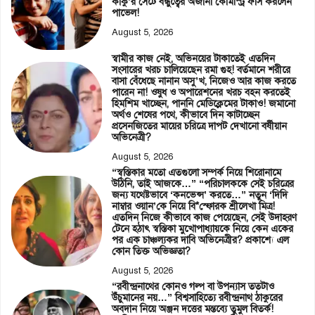
কাকু’র সেটে বন্ধুত্বের অজানা কেমিস্ট্রি ফাঁস করলেন
পাভেল!
August 5, 2026
স্বামীর কাজ নেই, অভিনয়ের টাকাতেই এতদিন
সংসারের খরচ চালিয়েছেন রমা গুহ! বর্তমানে শরীরে
বাসা বেঁধেছে নানান অসু’খ, নিজেও আর কাজ করতে
পারেন না! ওষুধ ও অপারেশনের খরচ বহন করতেই
হিমশিম খাচ্ছেন, পাননি মেডিক্লেমের টাকাও! জমানো
অর্থও শেষের পথে, কীভাবে দিন কাটাচ্ছেন
প্রসেনজিতের মায়ের চরিত্রে দাপট দেখানো বর্ষীয়ান
অভিনেত্রী?
August 5, 2026
“স্বস্তিকার মতো এতগুলো সম্পর্ক নিয়ে শিরোনামে
উঠিনি, তাই আজকে…” “পরিচালককে সেই চরিত্রের
জন্য যথেষ্টভাবে ‘কনভেন্স’ করতে…” নতুন ‘দিদি
নাম্বার ওয়ান’কে নিয়ে বি*স্ফোরক শ্রীলেখা মিত্র!
এতদিন নিজে কীভাবে কাজ পেয়েছেন, সেই উদাহরণ
টেনে হঠাৎ স্বস্তিকা মুখোপাধ্যায়কে নিয়ে কেন একের
পর এক চাঞ্চল্যকর দাবি অভিনেত্রীর? প্রকাশ্যে এল
কোন তিক্ত অভিজ্ঞতা?
August 5, 2026
“রবীন্দ্রনাথের কোনও গল্প বা উপন্যাস ততটাও
উঁচুমানের নয়…” বিশ্বসাহিত্যে রবীন্দ্রনাথ ঠাকুরের
অবদান নিয়ে অঞ্জন দত্তের মন্তব্যে তুমুল বিতর্ক!