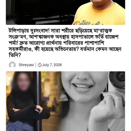
টলিপাড়ায় দুঃসংবাদ! সারা শরীরে ছড়িয়েছে মা’রাত্মক
সংক্র’মণ, আশ’ঙ্কাজনক অবস্থায় হাসপাতালে ভর্তি রাজেশ
শর্মা! দ্রুত আরোগ্য প্রার্থনায় পরিবারের পাশাপাশি
সহকর্মীরাও, কী হয়েছে অভিনেতার? বর্তমান কেমন আছেন
তিনি?
Shreyasi
July 7, 2026