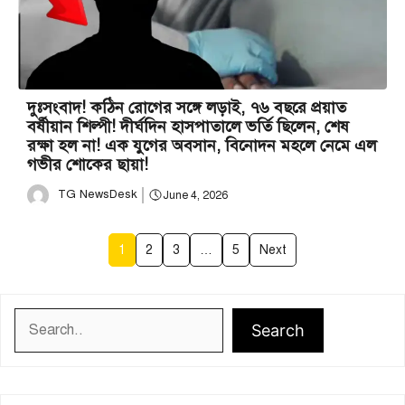
দুঃসংবাদ! কঠিন রোগের সঙ্গে লড়াই, ৭৬ বছরে প্রয়াত
বর্ষীয়ান শিল্পী! দীর্ঘদিন হাসপাতালে ভর্তি ছিলেন, শেষ
রক্ষা হল না! এক যুগের অবসান, বিনোদন মহলে নেমে এল
গভীর শোকের ছায়া!
TG NewsDesk
June 4, 2026
1
2
3
…
5
Next
Search
Search