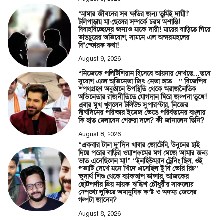
‘আমার জীবনের সব ক্ষতির জন্য তুমিই দায়ী!’
টলিপাড়ায় মা-ছেলের সম্পর্কে চরম অশান্তি!
বিবাহবিচ্ছেদের জন্যও মাকে দায়ী! মায়ের বাড়িতে গিয়ে
ভাঙচুরের অভিযোগ, সামনে এল অন্দরমহলের
বি*স্ফোরক কথা!
August 9, 2026
“নিজেকে পলিটিশিয়ান হিসেবে আয়নায় দেখতে…তবে
সুযোগ এলে অভিনেতা জিৎ নেতা হতে…” বিজেপির
শপথগ্রহণ অনুষ্ঠানে উপস্থিতি থেকে অরাজনৈতিক
অভিনেতার রাজনীতিতে যোগদান ঘিরে জল্পনা তুঙ্গে!
এবার মুখ খুললেন টলিউড সুপারস্টার, নিজের
দীর্ঘদিনের পরিষ্কার ইমেজ ভেঙে পরির্বতনের বাংলায়
কি হাত মেলাবেন গেরুয়া দলে? কী জানালেন তিনি?
August 8, 2026
“একবার টানা দু’দিন খাবার জোটেনি, উনুনের ছাই
দিয়ে পরের বাড়ির ওয়াশরুমের মগ মেজে আমার জন্য
ভাত এনেছিলেন মা!” “ইনহিউম্যান ট্রেনিং ছিল, ওই
পভার্টি দেখে মনে খিদে এসেছিল টু বি ভেরি রিচ”
ক্ষুদার্থ শিশু থেকে ব্যাকআপ ডান্সার, আজকের
ছোটপর্দার প্রিয় নায়ক ঋদ্ধিশ চৌধুরীর সাফল্যের
নেপথ্যে লুকিয়ে অমানুষিক ক’ষ্ট ও অদম্য জেদের
গল্পটা জানেন?
August 8, 2026