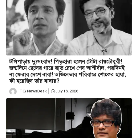
টলিপাড়ায় দুঃসংবাদ! পিতৃহারা হলেন টোটা রায়চৌধুরী!
জন্মদিনে ছেলের গায়ে হাত রেখে শেষ আশীর্বাদ, পরদিনই
না ফেরার দেশে বাবা! অভিনেতার পরিবারে শোকের ছায়া,
কী হয়েছিল তাঁর বাবার?
TG NewsDesk
July 18, 2026