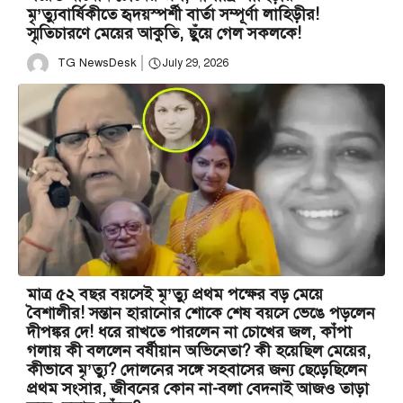
মৃ’ত্যুবার্ষিকীতে হৃদয়স্পর্শী বার্তা সম্পূর্ণা লাহিড়ীর!
স্মৃতিচারণে মেয়ের আকুতি, ছুঁয়ে গেল সকলকে!
TG NewsDesk
July 29, 2026
মাত্র ৫২ বছর বয়সেই মৃ’ত্যু প্রথম পক্ষের বড় মেয়ে
বৈশালীর! সন্তান হারানোর শোকে শেষ বয়সে ভেঙে পড়লেন
দীপঙ্কর দে! ধরে রাখতে পারলেন না চোখের জল, কাঁপা
গলায় কী বললেন বর্ষীয়ান অভিনেতা? কী হয়েছিল মেয়ের,
কীভাবে মৃ’ত্যু? দোলনের সঙ্গে সহবাসের জন্য ছেড়েছিলেন
প্রথম সংসার, জীবনের কোন না-বলা বেদনাই আজও তাড়া