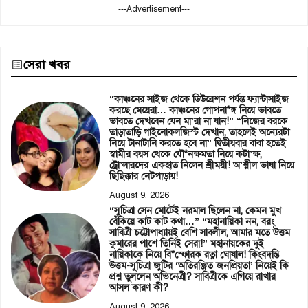
---Advertisement---
সেরা খবর
“কাঞ্চনের সাইজ থেকে ডিউরেশন পর্যন্ত ফ্যান্টাসাইজ
করছে মেয়েরা… কাঞ্চনের গোপনা*ঙ্গ নিয়ে ভাবতে
ভাবতে দেখবেন যেন মা’রা না যান!” “নিজের বরকে
তাড়াতাড়ি গাইনোকলজিস্ট দেখান, তাহলেই অন্যেরটা
নিয়ে টানাটানি করতে হবে না” দ্বিতীয়বার বাবা হতেই
স্বামীর বয়স থেকে যৌ*নক্ষমতা নিয়ে কটা’ক্ষ,
ট্রো’লারদের একহাত নিলেন শ্রীময়ী! অ’শ্লীল ভাষা নিয়ে
ছিছিক্কার নেটপাড়ায়!
August 9, 2026
“সুচিত্রা সেন মোটেই নরমাল ছিলেন না, কেমন মুখ
বেঁকিয়ে কাট কাট কথা…” “মহানায়িকা নন, বরং
সাবিত্রী চট্টোপাধ্যায়ই বেশি সাবলীল, আমার মতে উত্তম
কুমারের পাশে তিনিই সেরা!” মহানায়কের দুই
নায়িকাকে নিয়ে বি*স্ফোরক রত্না ঘোষাল! কিংবদন্তি
উত্তম-সুচিত্রা জুটির ‘অতিরঞ্জিত জনপ্রিয়তা’ নিয়েই কি
প্রশ্ন তুললেন অভিনেত্রী? সাবিত্রীকে এগিয়ে রাখার
আসল কারণ কী?
August 9, 2026