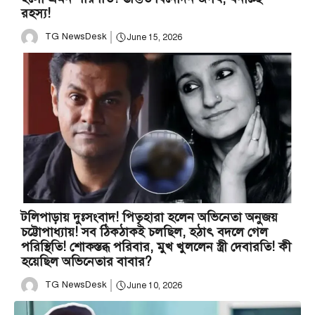
রহস্য!
TG NewsDesk
June 15, 2026
টলিপাড়ায় দুঃসংবাদ! পিতৃহারা হলেন অভিনেতা অনুজয়
চট্টোপাধ্যায়! সব ঠিকঠাকই চলছিল, হঠাৎ বদলে গেল
পরিস্থিতি! শোকস্তব্ধ পরিবার, মুখ খুললেন স্ত্রী দেবারতি! কী
হয়েছিল অভিনেতার বাবার?
TG NewsDesk
June 10, 2026