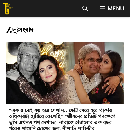
Skip
MENU
to
content
দুঃসংবাদ
“এক রাতেই বড় হয়ে গেলাম…ছোট্ট মেয়ে হয়ে থাকার
অধিকারটা হারিয়ে ফেলেছি” “জীবনের প্রতিটি পদক্ষেপে
তুমি এখনও পথ দেখাচ্ছ” বাবাকে হারানোর এক বছর
পরেও থামেনি চোখের জল, নীলাদ্রি লাহিড়ীর