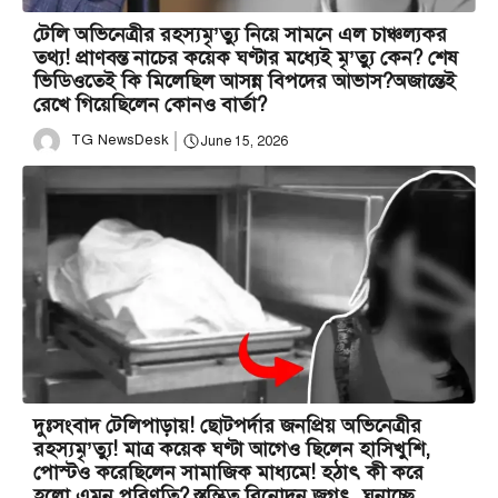
টেলি অভিনেত্রীর রহস্যমৃ’ত্যু নিয়ে সামনে এল চাঞ্চল্যকর
তথ্য! প্রাণবন্ত নাচের কয়েক ঘণ্টার মধ্যেই মৃ’ত্যু কেন? শেষ
ভিডিওতেই কি মিলেছিল আসন্ন বিপদের আভাস?অজান্তেই
রেখে গিয়েছিলেন কোনও বার্তা?
TG NewsDesk
June 15, 2026
দুঃসংবাদ টেলিপাড়ায়! ছোটপর্দার জনপ্রিয় অভিনেত্রীর
রহস্যমৃ’ত্যু! মাত্র কয়েক ঘণ্টা আগেও ছিলেন হাসিখুশি,
পোস্টও করেছিলেন সামাজিক মাধ্যমে! হঠাৎ কী করে
হলো এমন পরিণতি? স্তম্ভিত বিনোদন জগৎ, ঘনাচ্ছে