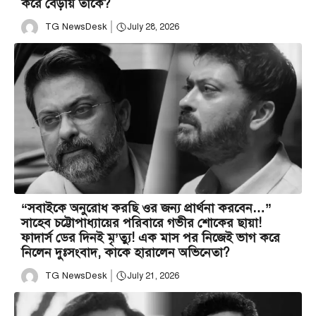
করে বেড়ায় তাঁকে?
TG NewsDesk
July 28, 2026
“সবাইকে অনুরোধ করছি ওর জন্য প্রার্থনা করবেন…”
সাহেব চট্টোপাধ্যায়ের পরিবারে গভীর শোকের ছায়া!
ফাদার্স ডের দিনই মৃ’ত্যু! এক মাস পর নিজেই ভাগ করে
নিলেন দুঃসংবাদ, কাকে হারালেন অভিনেতা?
TG NewsDesk
July 21, 2026