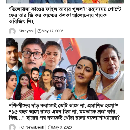
‘তিলোত্তমা কাণ্ডের ফাইল আবার খুলল?’ রহ’স্যময় পোস্টে
ফের আর জি কর কান্ডের ঝলক! আলোচনায় গায়ক
অরিজিৎ সিং
Shreyasi
May 17, 2026
“শিল্পীদের দাঁড় করালেই ভোট আসে না, প্রমাণিত হলো!”
“১৫ বছর আগে রাজ্য এমন ছিল না, মমতাকে শ্রদ্ধা করি,
কিন্তু…” হারের পর দলকেই খোঁচা রচনা বন্দ্যোপাধ্যায়ের?
TG NewsDesk
May 9, 2026