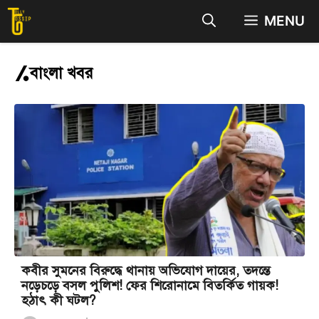
Skip
MENU
to
content
বাংলা খবর
কবীর সুমনের বিরুদ্ধে থানায় অভিযোগ দায়ের, তদন্তে
নড়েচড়ে বসল পুলিশ! ফের শিরোনামে বিতর্কিত গায়ক!
হঠাৎ কী ঘটল?