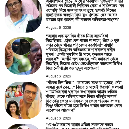
এনসিপিআই ছেড়ে কি ফের ‘কালীঘাট তৃণমূল’? দিল্লির
বৈঠকের পর বিদ্রো’হী শিবিরের নেতা ও সাংসদদের ‘ঘর
ওয়াপসি’ নিয়ে জল্পনা যখন তুঙ্গে, তখনই নিজের
রাজনৈতিক অবস্থান নিয়ে মুখ খুললেন দেব! আবার
মমতার হাত ধরবেন, কী বললেন অভিনেতা-সাংসদ?
August 6, 2026
“আমার এক মুস’লিম স্ত্রীকে নিয়ে আমেরিকা
গিয়েছিলাম…হাতা যেন থালায় না লাগে, ওঁকে ৫ ফুট
ওপর থেকে খাবার পরিবেশন করেছিল!” বাঙালি
পরিবারে নিমন্ত্রণের অভিজ্ঞতা ভাগ করলেন কবীর
সুমন! ‘একটা মুস’লিম স্ত্রী মানে, কতজন আছে
এরকম?’ ‘আপনি ভুল বলছেন, ওটা মহাকাশ থেকে
দিয়েছিল, নিজের চোখে দেখেছিলাম!’ ভাইরাল ভিডিও
ঘিরে নেটপাড়ায় শুরু তুমুল আলোচনা!
August 6, 2026
“বাঁচতে দিন প্লিজ!” “আমাদের মধ্যে যা হয়েছে, সেটা
আমরা বুঝে নেব…” বিয়ের ৫ মাসেই ডিভোর্স জল্পনা!
শ্যামৌপ্তির বলা ‘কোনও কথা বলতে আমার রুচিতে
বাঁধছে’ থেকে অভিকার সঙ্গে বিবাহ বহির্ভূত সম্পর্ক
বিত’র্কের জেরে মানসিকভাবে ভেঙে পড়লেন রণজয়
বিষ্ণু! কাঁদো কাঁদো হয়ে ভিডিও বার্তায় জানালেন কোন
আবেগঘন আবেদন?
August 6, 2026
“যে ৩টে অভ্যাস আমার প্রতিটা সকালকে বদলে