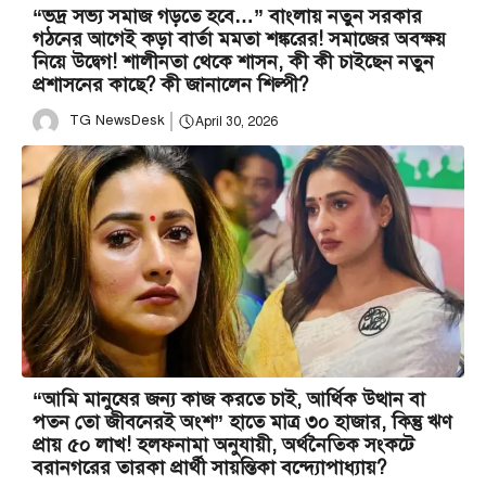
“ভদ্র সভ্য সমাজ গড়তে হবে…” বাংলায় নতুন সরকার
গঠনের আগেই কড়া বার্তা মমতা শঙ্করের! সমাজের অবক্ষয়
নিয়ে উদ্বেগ! শালীনতা থেকে শাসন, কী কী চাইছেন নতুন
প্রশাসনের কাছে? কী জানালেন শিল্পী?
TG NewsDesk
April 30, 2026
“আমি মানুষের জন্য কাজ করতে চাই, আর্থিক উত্থান বা
পতন তো জীবনেরই অংশ” হাতে মাত্র ৩০ হাজার, কিন্তু ঋণ
প্রায় ৫০ লাখ! হলফনামা অনুযায়ী, অর্থনৈতিক সংকটে
বরানগরের তারকা প্রার্থী সায়ন্তিকা বন্দ্যোপাধ্যায়?