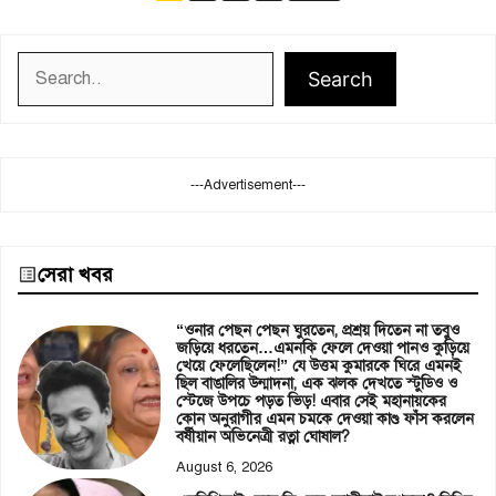
Search
Search
---Advertisement---
সেরা খবর
“ওনার পেছন পেছন ঘুরতেন, প্রশ্রয় দিতেন না তবুও
জড়িয়ে ধরতেন…এমনকি ফেলে দেওয়া পানও কুড়িয়ে
খেয়ে ফেলেছিলেন!” যে উত্তম কুমারকে ঘিরে এমনই
ছিল বাঙালির উন্মাদনা, এক ঝলক দেখতে স্টুডিও ও
স্টেজে উপচে পড়ত ভিড়! এবার সেই মহানায়কের
কোন অনুরাগীর এমন চমকে দেওয়া কাণ্ড ফাঁস করলেন
বর্ষীয়ান অভিনেত্রী রত্না ঘোষাল?
August 6, 2026