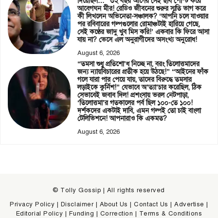
দিয়েছিল…” ৩২ বছর আগের সেই ছবি পোস্ট করে
আবেগঘন মীর! রেডিও জীবনের শুরুর স্মৃতি ভাগ করে
কী লিখলেন অভিনেতা-সঞ্চালক? ‘আপনি চলে যাওয়ার
পর রবিবারের গল্পগুলোর রোমাঞ্চটাই হারিয়ে গেছে,
সেই কণ্ঠের জাদু খুব মিস করি!’ একবার কি ফিরে আসা
যায় না? ভেসে এল অনুরাগীদের অসংখ্য অনুরোধ!
August 6, 2026
“তমসা শুধু প্রতিশো’ধ নিচ্ছে না, বরং তিলোত্তমাদের
জন্য ন্যায়বিচারের প্রতীক হয়ে উঠছে!” “আইনের ফাঁক
গলে যারা পার পেয়ে যায়, তাদের বিরুদ্ধে তমসার
লড়াইকে কুর্নিশ!” যেভাবে অ’ত্যা’চার করেছিল, ঠিক
সেভাবেই জবাব দিল! প্রশংসায় ভরল নেটপাড়া,
‘তিলোত্তমা’র গতকালের পর্ব ছিল ১০০-তে ১০০!
দর্শকদের একটাই দাবি, এমন গল্পই তো চাই বাংলা
টেলিভিশনে! আপনারাও কি একমত?
August 6, 2026
© Tolly Gossip | All rights reserved
Privacy Policy
|
Disclaimer
|
About Us
|
Contact Us
|
Advertise
|
Editorial Policy
|
Funding
|
Correction
|
Terms & Conditions