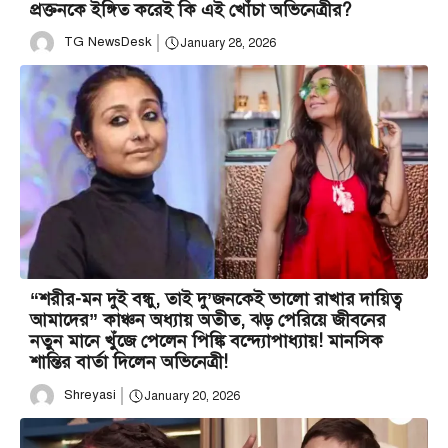
প্রক্তনকে ইঙ্গিত করেই কি এই খোঁচা অভিনেত্রীর?
TG NewsDesk
January 28, 2026
“শরীর-মন দুই বন্ধু, তাই দু’জনকেই ভালো রাখার দায়িত্ব
আমাদের” কাঞ্চন অধ্যায় অতীত, ঝড় পেরিয়ে জীবনের
নতুন মানে খুঁজে পেলেন পিঙ্কি বন্দ্যোপাধ্যায়! মানসিক
শান্তির বার্তা দিলেন অভিনেত্রী!
Shreyasi
January 20, 2026