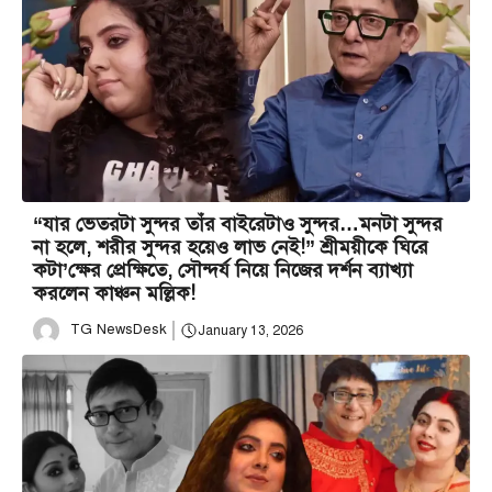
“যার ভেতরটা সুন্দর তাঁর বাইরেটাও সুন্দর…মনটা সুন্দর
না হলে, শরীর সুন্দর হয়েও লাভ নেই!” শ্রীময়ীকে ঘিরে
কটা’ক্ষের প্রেক্ষিতে, সৌন্দর্য নিয়ে নিজের দর্শন ব্যাখ্যা
করলেন কাঞ্চন মল্লিক!
TG NewsDesk
January 13, 2026