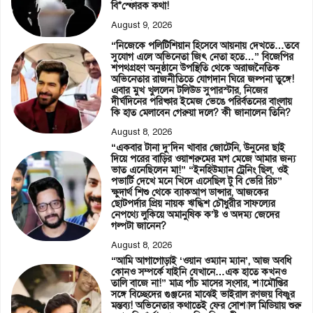
বি*স্ফোরক কথা!
August 9, 2026
“নিজেকে পলিটিশিয়ান হিসেবে আয়নায় দেখতে…তবে
সুযোগ এলে অভিনেতা জিৎ নেতা হতে…” বিজেপির
শপথগ্রহণ অনুষ্ঠানে উপস্থিতি থেকে অরাজনৈতিক
অভিনেতার রাজনীতিতে যোগদান ঘিরে জল্পনা তুঙ্গে!
এবার মুখ খুললেন টলিউড সুপারস্টার, নিজের
দীর্ঘদিনের পরিষ্কার ইমেজ ভেঙে পরির্বতনের বাংলায়
কি হাত মেলাবেন গেরুয়া দলে? কী জানালেন তিনি?
August 8, 2026
“একবার টানা দু’দিন খাবার জোটেনি, উনুনের ছাই
দিয়ে পরের বাড়ির ওয়াশরুমের মগ মেজে আমার জন্য
ভাত এনেছিলেন মা!” “ইনহিউম্যান ট্রেনিং ছিল, ওই
পভার্টি দেখে মনে খিদে এসেছিল টু বি ভেরি রিচ”
ক্ষুদার্থ শিশু থেকে ব্যাকআপ ডান্সার, আজকের
ছোটপর্দার প্রিয় নায়ক ঋদ্ধিশ চৌধুরীর সাফল্যের
নেপথ্যে লুকিয়ে অমানুষিক ক’ষ্ট ও অদম্য জেদের
গল্পটা জানেন?
August 8, 2026
“আমি আগাগোড়াই ‘ওয়ান ওম্যান ম্যান’, আজ অবধি
কোনও সম্পর্কে যাইনি যেখানে…এক হাতে কখনও
তালি বাজে না!” মাত্র পাঁচ মাসের সংসার, শ্যামৌপ্তির
সঙ্গে বিচ্ছেদের গুঞ্জনের মাঝেই ভাইরাল রণজয় বিষ্ণুর
মন্তব্য! অভিনেতার কথাতেই ফের সোশ্যাল মিডিয়ায় শুরু