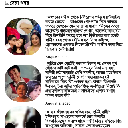
সেরা খবর
“কাঞ্চনের সাইজ থেকে ডিউরেশন পর্যন্ত ফ্যান্টাসাইজ
করছে মেয়েরা… কাঞ্চনের গোপনা*ঙ্গ নিয়ে ভাবতে
ভাবতে দেখবেন যেন মা’রা না যান!” “নিজের বরকে
তাড়াতাড়ি গাইনোকলজিস্ট দেখান, তাহলেই অন্যেরটা
নিয়ে টানাটানি করতে হবে না” দ্বিতীয়বার বাবা হতেই
স্বামীর বয়স থেকে যৌ*নক্ষমতা নিয়ে কটা’ক্ষ,
ট্রো’লারদের একহাত নিলেন শ্রীময়ী! অ’শ্লীল ভাষা নিয়ে
ছিছিক্কার নেটপাড়ায়!
August 9, 2026
“সুচিত্রা সেন মোটেই নরমাল ছিলেন না, কেমন মুখ
বেঁকিয়ে কাট কাট কথা…” “মহানায়িকা নন, বরং
সাবিত্রী চট্টোপাধ্যায়ই বেশি সাবলীল, আমার মতে উত্তম
কুমারের পাশে তিনিই সেরা!” মহানায়কের দুই
নায়িকাকে নিয়ে বি*স্ফোরক রত্না ঘোষাল! কিংবদন্তি
উত্তম-সুচিত্রা জুটির ‘অতিরঞ্জিত জনপ্রিয়তা’ নিয়েই কি
প্রশ্ন তুললেন অভিনেত্রী? সাবিত্রীকে এগিয়ে রাখার
আসল কারণ কী?
August 9, 2026
‘আমার জীবনের সব ক্ষতির জন্য তুমিই দায়ী!’
টলিপাড়ায় মা-ছেলের সম্পর্কে চরম অশান্তি!
বিবাহবিচ্ছেদের জন্যও মাকে দায়ী! মায়ের বাড়িতে গিয়ে
ভাঙচুরের অভিযোগ, সামনে এল অন্দরমহলের