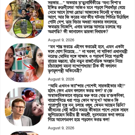
সরকার…” অভয়ার মৃ’ত্যুবার্ষিকীতে ‘অন্য দিশা’র
ইঙ্গিত রুদ্রনীলের! আজও মনে পড়লে শিরদাঁড়া বেয়ে
নেমে আসে ঠান্ডা স্রোত! আজকের দিনেই দু’বছর
আগে, আর জি করের নার’কীয় ঘটনায় শিউরে উঠেছিল
গোটা দেশ, তার বিচার অধরা! সরকার বদলেছে,
ক্ষমতায় বিজেপি, এবার তদন্তে আসতে চলেছে বড়
অগ্রগতি? কী জানালেন তারকা বিধায়ক?
August 9, 2026
“মন শান্ত করতে এইসব করতেই হবে, এমন একটা
দলে যোগ দিয়েছে…” না ঘরকা, না ঘাটকা! প্রধানমন্ত্রী
নরেন্দ্র মোদির সঙ্গে সাক্ষাৎ ও পরামর্শ নিয়ে শতাব্দী
রায়ের মন্তব্যে, তাঁর নতুন রাজনৈতিক অবস্থান নিয়ে
চাঁচাছোলা ময়না বন্দোপাধ্যায়! ঠিক কী বললেন
তৃণমূলপন্থী অভিনেত্রী?
August 9, 2026
“আমি এখনও ক্যা*ন্সার পেশেন্ট, সারভাইভার নই!”
হঠাৎ কেন এমন বললেন ভরত কল? র’ক্তে
অস্বাভাবিকভাবে বাড়তে শুরু করে শ্বেত র’ক্তকণিকা,
বায়োপসিতে ধরা পড়ে কোন অ’সুখ? আজও কি
পুরোপুরি সুস্থ নন, চলছে ওষুধ, কেমন আছেন তিনি?
জীবনের সেই কঠিন সময়ে কীভাবে পাশে থেকে সাহস
জুগিয়েছেন দ্বিতীয় স্ত্রী জয়শ্রী, দুঃসময়ের কথা বলতে
গিয়ে আবেগপ্রবণ হয়ে পড়লেন ভরত কল!
August 9, 2026