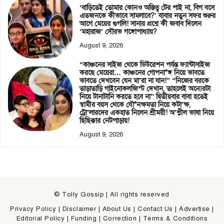
‘বাড়িতেই তোমার কোনও অস্তিত্ব টের পাই না, বিগ বসে
এতজনকে কীভাবে সামলাবে?’ বাবার নতুন সফর শুরুর
আগে মেয়ের গুগলি! সানার প্রশ্নে কী জবাব দিলেন
‘মহারাজ’ সৌরভ গঙ্গোপাধ্যায়?
August 9, 2026
“কাঞ্চনের সাইজ থেকে ডিউরেশন পর্যন্ত ফ্যান্টাসাইজ
করছে মেয়েরা… কাঞ্চনের গোপনা*ঙ্গ নিয়ে ভাবতে
ভাবতে দেখবেন যেন মা’রা না যান!” “নিজের বরকে
তাড়াতাড়ি গাইনোকলজিস্ট দেখান, তাহলেই অন্যেরটা
নিয়ে টানাটানি করতে হবে না” দ্বিতীয়বার বাবা হতেই
স্বামীর বয়স থেকে যৌ*নক্ষমতা নিয়ে কটা’ক্ষ,
ট্রো’লারদের একহাত নিলেন শ্রীময়ী! অ’শ্লীল ভাষা নিয়ে
ছিছিক্কার নেটপাড়ায়!
August 9, 2026
© Tolly Gossip | All rights reserved
Privacy Policy
|
Disclaimer
|
About Us
|
Contact Us
|
Advertise
|
Editorial Policy
|
Funding
|
Correction
|
Terms & Conditions