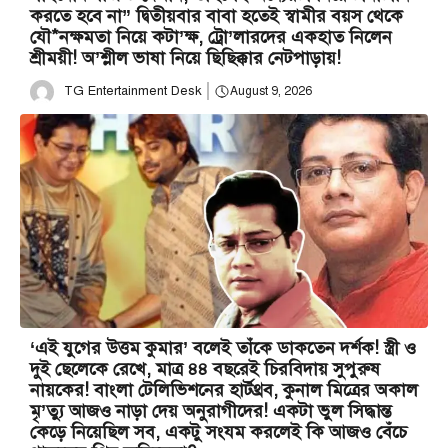
করতে হবে না” দ্বিতীয়বার বাবা হতেই স্বামীর বয়স থেকে
যৌ*নক্ষমতা নিয়ে কটা’ক্ষ, ট্রো’লারদের একহাত নিলেন
শ্রীময়ী! অ’শ্লীল ভাষা নিয়ে ছিছিক্কার নেটপাড়ায়!
TG Entertainment Desk
August 9, 2026
‘এই যুগের উত্তম কুমার’ বলেই তাঁকে ডাকতেন দর্শক! স্ত্রী ও
দুই ছেলেকে রেখে, মাত্র ৪৪ বছরেই চিরবিদায় সুপুরুষ
নায়কের! বাংলা টেলিভিশনের হার্টথ্রব, কুনাল মিত্রের অকাল
মৃ’ত্যু আজও নাড়া দেয় অনুরাগীদের! একটা ভুল সিদ্ধান্ত
কেড়ে নিয়েছিল সব, একটু সংযম করলেই কি আজও বেঁচে