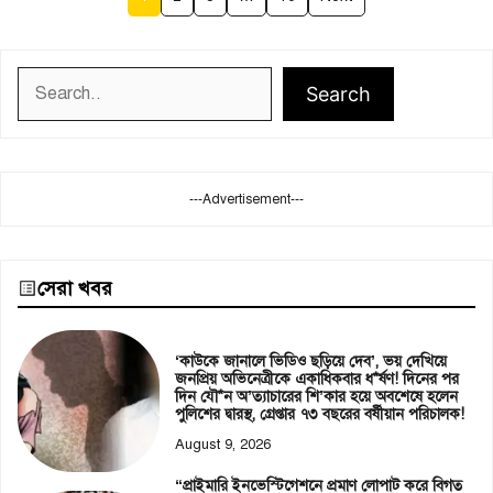
Search
Search
---Advertisement---
সেরা খবর
‘কাউকে জানালে ভিডিও ছড়িয়ে দেব’, ভয় দেখিয়ে
জনপ্রিয় অভিনেত্রীকে একাধিকবার ধ*র্ষণ! দিনের পর
দিন যৌ*ন অ’ত্যাচারের শি’কার হয়ে অবশেষে হলেন
পুলিশের দ্বারস্থ, গ্রেপ্তার ৭৩ বছরের বর্ষীয়ান পরিচালক!
August 9, 2026
“প্রাইমারি ইনভেস্টিগেশনে প্রমাণ লোপাট করে বিগত