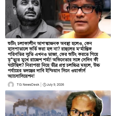
শুটিং চলাকালীন আশ’ঙ্কাজনক অবস্থা হলেও, কেন
হাসপাতালে ভর্তি করা হল না? রাহুলের ম’র্মান্তিক
পরিণতির স্মৃতি এখনও তাজা, ফের শুটিং করতে গিয়ে
মৃ*ত্যুর মুখে রাজেশ শর্মা! অভিনেতার সঙ্গে সেদিন কী
ঘটেছিল? নিরাপত্তা নিয়ে তীব্র প্রশ্ন চলচ্চিত্র মহলে, উচ্চ
পর্যায়ের তদন্তের দাবি ইন্ডিয়ান সিনে ওয়ার্কার্স
অ্যাসোসিয়েশন!
TG NewsDesk
July 9, 2026