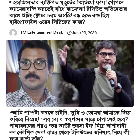
সহঅভিনেতার ব্যক্তিগত মুহূর্তের ভিডিয়ো ফাঁস! গোপনে
ক্যামেরাবন্দি করতেই বাঁধে ঝামে’লা! টলিউড অভিনেতার
কাণ্ডে শুটিং ফ্লোরে চরম অস্বস্তি! বন্ধ হতে বসেছিল
হাইপ্রোফাইল ওয়েব সিরিজের কাজ?
TG Entertainment Desk
June 25, 2026
“আমি পা’পটা করতে চাইনি, তুমি ও তোমরা আমাকে দিয়ে
করিয়ে নিয়েছ!” সব দো’ষ স্বরূপদের ঘাড়ে চাপালেই হবে?
পালাবদলের পরও ‘ভয় আউট ভরসা ইন’ নিয়ে আশাবাদী
নন কৌশিক সেন! রাজ্য থেকে টলিউডের ভবিষ্যৎ নিয়ে কী
কড়া বার্তা তাঁর?