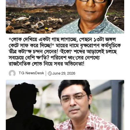
“লোক দেখিয়ে একটা গাছ লাগাচ্ছে, পেছনে ১৩টা জঙ্গল
কেটে সাফ করে দিচ্ছে!” মায়ের নামে বৃক্ষরোপণ কর্মসূচিকে
তীব্র কটা’ক্ষ চন্দন সেনের! ‘ইকো’ শব্দের আড়ালেই চলছে
সবচেয়ে বেশি ক্ষ’তি? পরিবেশ ধ্বং’সের নেপথ্যে
রাজনৈতিক লোভ নিয়ে সবর অভিনেতা!
TG NewsDesk
June 29, 2026