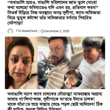
“অবাঙালি হয়েও, বাঙালি মহিলাদের জাত তুলে নোংরা
কথা বলেছে! ভবিষ্যতেও যদি এমন হয়, প্রতিবাদ করব!”
বিতর্ক উড়িয়ে নিজ অবস্থানে অনড় সুদীপা, ক্যাব-অভিজ্ঞতা
ঘিরে তুমুল কটাক্ষ! তাঁর অভিজ্ঞতার বর্ণনায় শিহরিত
নেটপাড়া!
TG NewsDesk
December 2, 2025
অবাঙালি অ্যাপ ক্যাব চালকের দৌরাত্ম্য! মাঝরাস্তায় অশ্রাব্য
ভাষায় গা’লিগা’লাজ, সুদীপাকে মা’রতে উদ্যত চালক!
মাকে বাঁচা’তে ভয়ে কান্নায় ভেঙে পড়ল ছোট্ট আদিদেব! ঠিক
কী ঘটেছে, শুনলে শিউরে উঠবেন!