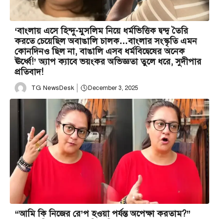
‘বাংলায় এসে হিন্দু-মুসলিম নিয়ে ধর্মভিত্তিক দ্বন্দ্ব তৈরি
করতে চেয়েছিল অবাঙালি চালক…বাংলার সংস্কৃতি এমন
কোনদিনও ছিল না, বাঙালি এসব ধর্মবিদ্বেষের অনেক
ঊর্ধ্বে!’ অ্যাপ ক্যাবে ভয়ংকর অভিজ্ঞতা তুলে ধরে, সুদীপার
প্রতিবাদ!
TG NewsDesk
December 3, 2025
“আমি কি নিজের রে’প হওয়া পর্যন্ত অপেক্ষা করতাম?”