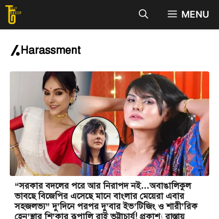
Skip
MENU
to
content
Harassment
“সরকার বদলের পরে আর নিরাপদ নই…অবাঙালিকুল
ভাবছে বিজেপির এসেছে মানে বাংলার মেয়েরা এবার
সহজলভ্য” দু’দিনে পরপর দু’বার ইভ’টিজিং ও শারী’রিক
হেন’স্থার শি’কার রূপালি রাই ভট্টাচার্য! প্রকাশ্য রাস্তায়