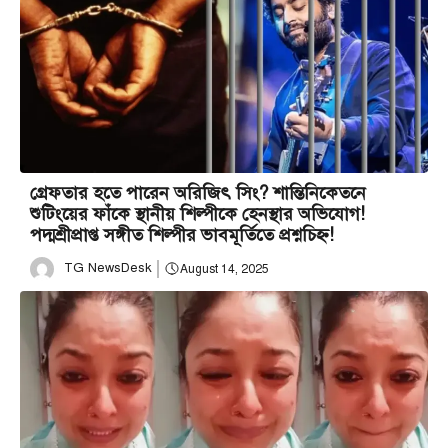
গ্রেফতার হতে পারেন অরিজিৎ সিং? শান্তিনিকেতনে
শুটিংয়ের ফাঁকে স্থানীয় শিল্পীকে হেনস্থার অভিযোগ!
পদ্মশ্রীপ্রাপ্ত সঙ্গীত শিল্পীর ভাবমূর্তিতে প্রশ্নচিহ্ন!
TG NewsDesk
August 14, 2025