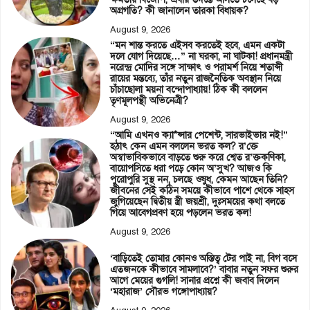
অগ্রগতি? কী জানালেন তারকা বিধায়ক?
August 9, 2026
“মন শান্ত করতে এইসব করতেই হবে, এমন একটা
দলে যোগ দিয়েছে…” না ঘরকা, না ঘাটকা! প্রধানমন্ত্রী
নরেন্দ্র মোদির সঙ্গে সাক্ষাৎ ও পরামর্শ নিয়ে শতাব্দী
রায়ের মন্তব্যে, তাঁর নতুন রাজনৈতিক অবস্থান নিয়ে
চাঁচাছোলা ময়না বন্দোপাধ্যায়! ঠিক কী বললেন
তৃণমূলপন্থী অভিনেত্রী?
August 9, 2026
“আমি এখনও ক্যা*ন্সার পেশেন্ট, সারভাইভার নই!”
হঠাৎ কেন এমন বললেন ভরত কল? র’ক্তে
অস্বাভাবিকভাবে বাড়তে শুরু করে শ্বেত র’ক্তকণিকা,
বায়োপসিতে ধরা পড়ে কোন অ’সুখ? আজও কি
পুরোপুরি সুস্থ নন, চলছে ওষুধ, কেমন আছেন তিনি?
জীবনের সেই কঠিন সময়ে কীভাবে পাশে থেকে সাহস
জুগিয়েছেন দ্বিতীয় স্ত্রী জয়শ্রী, দুঃসময়ের কথা বলতে
গিয়ে আবেগপ্রবণ হয়ে পড়লেন ভরত কল!
August 9, 2026
‘বাড়িতেই তোমার কোনও অস্তিত্ব টের পাই না, বিগ বসে
এতজনকে কীভাবে সামলাবে?’ বাবার নতুন সফর শুরুর
আগে মেয়ের গুগলি! সানার প্রশ্নে কী জবাব দিলেন
‘মহারাজ’ সৌরভ গঙ্গোপাধ্যায়?