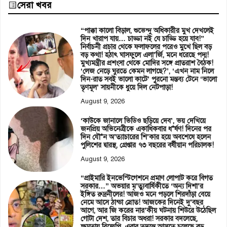
সেরা খবর
“পাক্কা কালো বিড়াল, শুভেন্দু অধিকারীর মুখ দেখলেই
দিন খারাপ যায়… চাড্ডা নই যে চাড্ডি হয়ে যাব!”
নির্বাচনী প্রচার থেকে ফলাফলের পরেও মুখে ছিল বড়
বড় কথা! হঠাৎ ঘাসফুলে এলা’র্জি, মনে ধরেছে পদ্ম!
মুখ্যমন্ত্রীর প্রশংসা থেকে মোদির সঙ্গে প্রাতরাশ বৈঠক!
‘লেজ নেড়ে ঘুরতে কেমন লাগছে?’, ‘এখন নাম নিলে
দিন-রাত সবই ভালো কাটে’ পুরনো মন্তব্য টেনে ‘ভালো
তৃণমূল’ সায়নীকে ধুয়ে দিল নেটপাড়া!
August 9, 2026
‘কাউকে জানালে ভিডিও ছড়িয়ে দেব’, ভয় দেখিয়ে
জনপ্রিয় অভিনেত্রীকে একাধিকবার ধ*র্ষণ! দিনের পর
দিন যৌ*ন অ’ত্যাচারের শি’কার হয়ে অবশেষে হলেন
পুলিশের দ্বারস্থ, গ্রেপ্তার ৭৩ বছরের বর্ষীয়ান পরিচালক!
August 9, 2026
“প্রাইমারি ইনভেস্টিগেশনে প্রমাণ লোপাট করে বিগত
সরকার…” অভয়ার মৃ’ত্যুবার্ষিকীতে ‘অন্য দিশা’র
ইঙ্গিত রুদ্রনীলের! আজও মনে পড়লে শিরদাঁড়া বেয়ে
নেমে আসে ঠান্ডা স্রোত! আজকের দিনেই দু’বছর
আগে, আর জি করের নার’কীয় ঘটনায় শিউরে উঠেছিল
গোটা দেশ, তার বিচার অধরা! সরকার বদলেছে,
ক্ষমতায় বিজেপি, এবার তদন্তে আসতে চলেছে বড়