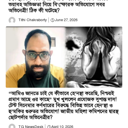
ভয়াবহ অভিজ্ঞতা নিয়ে বি’স্ফোরক অভিযোগে সবর
অভিনেত্রী! ঠিক কী ঘটেছে?
Tithi Chakraborty
June 27, 2026
“আমিও জানতে চাই যে কীভাবে হে’নস্থা করেছি, নিশ্চয়ই
প্রমাণ আছে ওর কাছে” মুখ খুললেন প্রযোজক সুশান্ত দাস!
টেন্ট সিনেমার কর্ণধারের বিরুদ্ধে বিভিন্ন ভাবে হেন’স্থা ও
হু’মকির গুরুতর অভিযোগ! জাতীয় মহিলা কমিশনের দ্বারস্থ
ছোটপর্দার অভিনেত্রীর?
TG NewsDesk
April 10, 2026