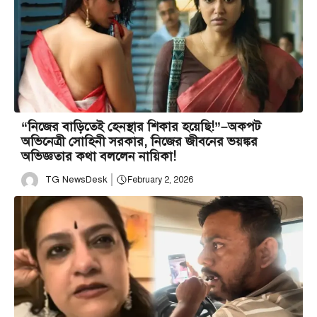
“নিজের বাড়িতেই হেনস্থার শিকার হয়েছি!”–অকপট
অভিনেত্রী সোহিনী সরকার, নিজের জীবনের ভয়ঙ্কর
অভিজ্ঞতার কথা বললেন নায়িকা!
TG NewsDesk
February 2, 2026