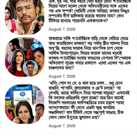
এক, দুই নয়, সাত বছরে মোট ছয়টি প্রেম! শ্যামৌপ্তিকে
বিয়ের আগে মডেল থেকে অভিনেত্রীদের সঙ্গে একের
পর এক সম্পর্ক! সোহিনী থেকে অস্মিতা, রণজয় বিষ্ণুর
সম্পর্কের দীর্ঘ তালিকায় রয়েছে কাদের নাম? কেন
টিকিয়ে রাখতে পারেননি একজনকেও?
August 7, 2026
মাঝরাতে নাকি শ্যামৌপ্তিকে বাড়ি থেকে বেরিয়ে যেতে
বাধ্য করেছিলেন রণজয়? বড় পর্দায় স্ত্রীর সাফল্য নিয়ে
অস্ব’স্তি, বয়সের ফারাক নিয়ে মান’সিক চাপ থেকে
আর্থিক টানাপোড়েন, বিয়ের কয়েক মাসের মধ্যেই
রণজয়-শ্যামৌপ্তির সংসার ভাঙনের নেপথ্যে বি*স্ফোরক
অভিযোগ! সূত্রের খবরে প্রকাশ্যে এলো একের পর এক
চাঞ্চল্যকর তথ্য?
August 7, 2026
‘মর্নিং শোস দ্য ডে, ৩ মাস হতে চলল….শুধু চোখ
রাঙানি, শা’সানি, বুলডোজার ও থ্রে’ট চলছে!’ ‘যা
দেখছি, তাতে ভবিষ্যৎ নিয়ে আশঙ্কা বাড়ছে!’ এভাবেই
কি বদলের প্রতিশ্রুতি পূরণ হচ্ছে? মাত্র তিন মাসেই
বিজেপি সরকারের কার্যপদ্ধতিতে চরম হতাশ পরমা
বন্দ্যোপাধ্যায়! কী দেখে এতটা ক্ষুব্ধ জনপ্রিয়
সঞ্চালিকা? বাস টিকিট থেকে অন্নপূর্ণা ভাণ্ডার, ঠিক
কোন কোন ইস্যুতে তুললেন প্রশ্ন?
August 7, 2026