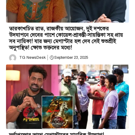
তারকাখচিত রাত, রাজকীয় আয়োজন, দুই দশকের
উদযাপনে দেবের পাশে কোয়েল-শ্রাবন্তী-সায়ন্তিকা সহ প্রায়
সব নায়িকা! যার জন্য মেগাস্টার হল দেব সেই শুভশ্রীই
অনুপস্থিত! ক্ষোভ ভক্তদের মধ্যে!
TG NewsDesk
September 23, 2025
দুর্গাপুজোর আগে মেগাস্টারের মানবিক উদ্যোগ!