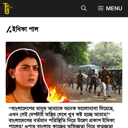
Skip
MENU
to
content
ইধিকা পাল
“বাংলাদেশের মানুষ আমাকে অনেক ভালোবাসা দিয়েছে,
এখন সেই দেশটাই অস্থির দেখে খুব কষ্ট হচ্ছে আমার!”
বাংলাদেশের বর্তমান পরিস্থিতি নিয়ে উদ্বেগ প্রকাশ ইধিকা
পালের! ওপার বাংলায় কাজের অভিজ্ঞতা নিয়ে কৃতজ্ঞতা