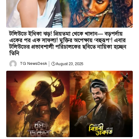
টলিউডে ইধিকা ঝড়! প্রিয়তমা থেকে খাদান— বড়পর্দায়
একের পর এক সাফল্য! মুক্তির অপেক্ষায় ‘বহুরূপ’! এবার
টলিউডের প্রভাবশালী পরিচালকের ছবিতে নায়িকা হচ্ছেন
তিনি
TG NewsDesk
August 23, 2025