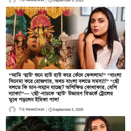
TG NewsDesk
September 6, 2025
“আমি ‘ছাউ’ শুনে হাউ হাউ করে কেঁদে ফেললাম!” “বাংলা
সিনেমা করে রোজগার, অথচ বাংলা বলতে সমস্যা!” “ছৌ
বলতে কি মান-সম্মান যাচ্ছে? অশিক্ষিত কোথাকার, বেশি
ন্যাকা!”— ‘ছৌ’-নাচকে ‘ছাউ’ উচ্চারণ বিতর্কে ট্রোলের
মুখে পড়লেন ইধিকা পাল!
TG NewsDesk
September 5, 2025