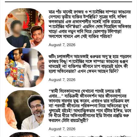
মাত্র পাঁচ মাসেই রণজয় ও শ্যামৌপ্তির দাম্পত্য ভাঙনের
নেপথ্যে তৃতীয় ব্যক্তির উপস্থিতি? সূত্রের দাবি, দক্ষিণ
কলকাতার এক প্রভাবশালীর সঙ্গেই নাকি রয়েছে
শ্যামৌপ্তির ঘনি*ষ্ঠতা? এতদিন দোষ গিয়েছিল অভিকার
ঘাড়ে! এবার নতুন দাবি ঘিরে তোলপাড় টলিপাড়া!
অবশেষে সামনে এল সেই ব্যক্তির পরিচয়?
August 7, 2026
শুটিং চলাকালীন আচমকাই গুরুতর অসু’স্থ হয়ে পড়লেন
রণজয় বিষ্ণু! শ্যামৌপ্তির সঙ্গে দাম্পত্য ভাঙনের গুঞ্জন
থামছেই না! ব্যক্তিগত জীবনে চাপ বাড়তেই হঠাৎ কী
হলো অভিনেতার? এখন কেমন আছেন তিনি?
August 7, 2026
“স্বামী বিবেকানন্দের দেখানো পথেই চলতে চাই
এবার…” ব্যতিক্রমী জীবনদর্শন আর জীবনযাপনের
ভাবনায় বারবার মুগ্ধ করেন, এবারও তার ব্যতিক্রম হল
না! পরবর্তী জীবনের পরিকল্পনা নিয়ে অভিনেতা মুখ
খুলতেই হইচই! আধ্যাত্মিকতার পথে হাঁটার ইঙ্গিত, তবে
কি ধীরে ধীরে অভিনয়জীবনের ইতি টানার প্রস্তুতি শুরু
করলেন টোটা রায়চৌধুরী?
August 7, 2026