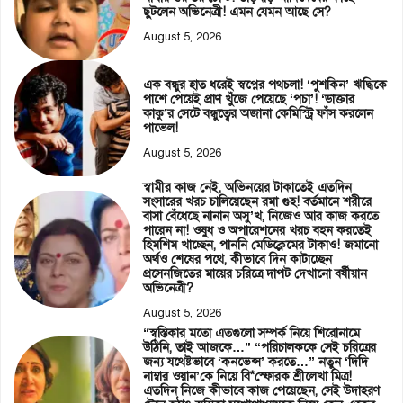
ছুটলেন অভিনেত্রী! এমন যেমন আছে সে?
August 5, 2026
এক বন্ধুর হাত ধরেই স্বপ্নের পথচলা! ‘পুশকিন’ ঋদ্ধিকে
পাশে পেয়েই প্রাণ খুঁজে পেয়েছে ‘পচা’! ‘ডাক্তার
কাকু’র সেটে বন্ধুত্বের অজানা কেমিস্ট্রি ফাঁস করলেন
পাভেল!
August 5, 2026
স্বামীর কাজ নেই, অভিনয়ের টাকাতেই এতদিন
সংসারের খরচ চালিয়েছেন রমা গুহ! বর্তমানে শরীরে
বাসা বেঁধেছে নানান অসু’খ, নিজেও আর কাজ করতে
পারেন না! ওষুধ ও অপারেশনের খরচ বহন করতেই
হিমশিম খাচ্ছেন, পাননি মেডিক্লেমের টাকাও! জমানো
অর্থও শেষের পথে, কীভাবে দিন কাটাচ্ছেন
প্রসেনজিতের মায়ের চরিত্রে দাপট দেখানো বর্ষীয়ান
অভিনেত্রী?
August 5, 2026
“স্বস্তিকার মতো এতগুলো সম্পর্ক নিয়ে শিরোনামে
উঠিনি, তাই আজকে…” “পরিচালককে সেই চরিত্রের
জন্য যথেষ্টভাবে ‘কনভেন্স’ করতে…” নতুন ‘দিদি
নাম্বার ওয়ান’কে নিয়ে বি*স্ফোরক শ্রীলেখা মিত্র!
এতদিন নিজে কীভাবে কাজ পেয়েছেন, সেই উদাহরণ