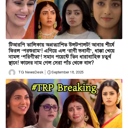
টিআরপি তালিকায় অপ্রত্যাশিত উলটপালট! আবার শীর্ষে
ফিরল ‘পরশুরাম’! এগিয়ে এল ‘রাণী ভবানী’, ধাক্কা খেয়ে
নামল ‘পরিণীতা’! সমান পয়েন্টে তিন ধারাবাহিক চতুর্থ
স্থানে! কাদের নাম গেল সেরা পাঁচ থেকে বাদ?
TG NewsDesk
September 18, 2025