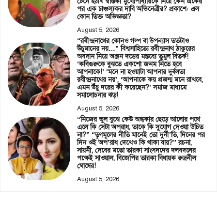
টেনে হঠাৎ স্বস্তিকা মুখোপাধ্যায়কে নিয়ে কেন একের
পর এক চাঞ্চল্যকর দাবি অভিনেত্রীর? প্রকাশ্যে এল
কোন তিক্ত অভিজ্ঞতা?
August 5, 2026
“রবীন্দ্রনাথের কোনও গল্প বা উপন্যাস ততটাও
উঁচুমানের নয়…” বিশ্বসাহিত্যে রবীন্দ্রনাথ ঠাকুরের
অবদান নিয়ে অঞ্জন দত্তের মন্তব্যে তুমুল বিতর্ক!
‘কবিগুরুকে বুঝতে একশো জনম নিতে হবে
আপনাকে!’ ‘মনে না হওয়াটা আপনার দুর্বলতা
রবীন্দ্রনাথের নয়’, ‘আপনাকে কয় প্রজন্ম মনে রাখবে,
এমন উঁচু দরের কী করেছেন?’ সমাজ মাধ্যমে
সমালোচনার ঝড়!
August 5, 2026
“নিজের ভুল বুঝে কেউ অন্ধকার ছেড়ে আলোর পথে
এলে কি সেটা অপরাধ, তাকে কি সুযোগ দেওয়া উচিত
না?” “তৃণমূলের নীতি মানেই তো দুর্নী’তি, দিনের পর
দিন ওই অপ’রাধ দেখেও কি থাকা যায়?” রচনা,
সায়নী, দেবের মতো তারকা সাংসদদের দলবদলের
পক্ষেই সাওয়াল, বিজেপির তারকা বিধায়ক রুদ্রনীল
ঘোষের!
August 5, 2026