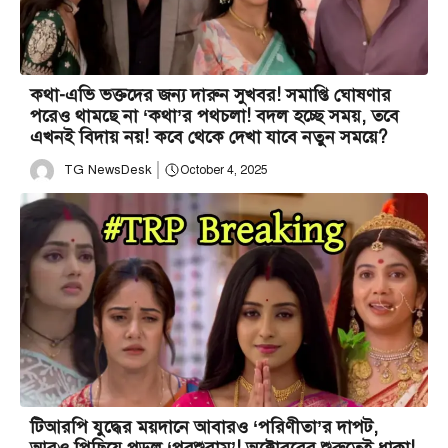
কথা-এভি ভক্তদের জন্য দারুন সুখবর! সমাপ্তি ঘোষণার
পরেও থামছে না ‘কথা’র পথচলা! বদল হচ্ছে সময়, তবে
এখনই বিদায় নয়! কবে থেকে দেখা যাবে নতুন সময়ে?
TG NewsDesk
October 4, 2025
টিআরপি যুদ্ধের ময়দানে আবারও ‘পরিণীতা’র দাপট,
আরও পিছিয়ে পড়ল ‘পরশুরাম’! অক্টোবরের শুরুতেই ধাক্কা!