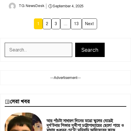
TG NewsDesk
September 4, 2025
1
2
3
…
13
Next
Search
Search
---Advertisement---
সেরা খবর
আর পাঁচটা সাধারণ দিনের মতো স্কুলের যেতেই
দুর্ঘ’টনার শিকার সুদীপা চট্টোপাধ্যায়ের ছেলে! পায়ে ও
মাথায় গুরুতর চো’ট! তড়িঘড়ি আদিদেবের কাছে