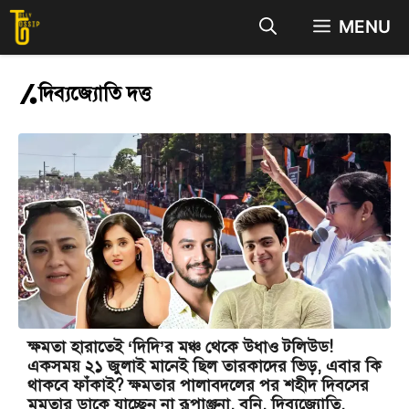
Skip
MENU
to
content
দিব্যজ্যোতি দত্ত
ক্ষমতা হারাতেই ‘দিদি’র মঞ্চ থেকে উধাও টলিউড!
একসময় ২১ জুলাই মানেই ছিল তারকাদের ভিড়, এবার কি
থাকবে ফাঁকাই? ক্ষমতার পালাবদলের পর শহীদ দিবসের
মমতার ডাকে যাচ্ছেন না রূপাঞ্জনা, বনি, দিব্যজ্যোতি,