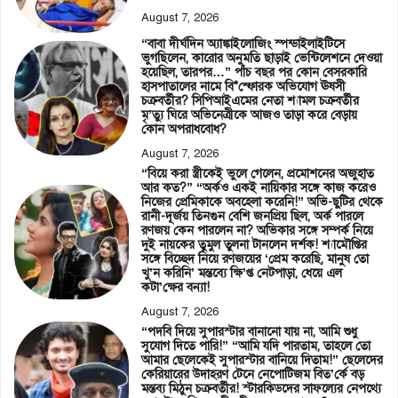
August 7, 2026
“বাবা দীর্ঘদিন অ্যাঙ্কাইলোজিং স্পন্ডাইলাইটিসে
ভুগছিলেন, কারোর অনুমতি ছাড়াই ভেন্টিলেশনে দেওয়া
হয়েছিল, তারপর…” পাঁচ বছর পর কোন বেসরকারি
হাসপাতালের নামে বি*স্ফোরক অভিযোগ ঊষসী
চক্রবর্তীর? সিপিআইএমের নেতা শ্যামল চক্রবর্তীর
মৃ’ত্যু ঘিরে অভিনেত্রীকে আজও তাড়া করে বেড়ায়
কোন অপরাধবোধ?
August 7, 2026
“বিয়ে করা স্ত্রীকেই ভুলে গেলেন, প্রমোশনের অজুহাত
আর কত?” “অর্কও একই নায়িকার সঙ্গে কাজ করেও
নিজের প্রেমিকাকে অবহেলা করেনি!” অভি-ছুটির থেকে
রানী-দূর্জয় তিনগুন বেশি জনপ্রিয় ছিল, অর্ক পারলে
রণজয় কেন পারলেন না? অভিকার সঙ্গে সম্পর্ক নিয়ে
দুই নায়কের তুমুল তুলনা টানলেন দর্শক! শ্যামৌপ্তির
সঙ্গে বিচ্ছেদ নিয়ে রণজয়ের ‘প্রেম করেছি, মানুষ তো
খু’ন করিনি’ মন্তব্যে ক্ষি’প্ত নেটপাড়া, ধেয়ে এল
কটা’ক্ষের বন্যা!
August 7, 2026
“পদবি দিয়ে সুপারস্টার বানানো যায় না, আমি শুধু
সুযোগ দিতে পারি!” “আমি যদি পারতাম, তাহলে তো
আমার ছেলেকেই সুপারস্টার বানিয়ে দিতাম!” ছেলেদের
কেরিয়ারের উদাহরণ টেনে নেপোটিজম বিত’র্কে বড়
মন্তব্য মিঠুন চক্রবর্তীর! স্টারকিডদের সাফল্যের নেপথ্যে