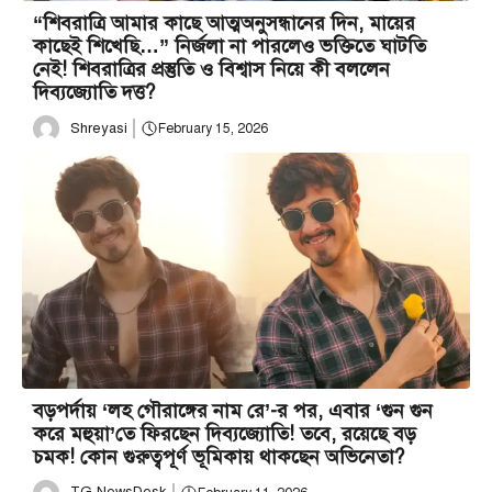
“শিবরাত্রি আমার কাছে আত্মঅনুসন্ধানের দিন, মায়ের
কাছেই শিখেছি…” নির্জলা না পারলেও ভক্তিতে ঘাটতি
নেই! শিবরাত্রির প্রস্তুতি ও বিশ্বাস নিয়ে কী বললেন
দিব্যজ্যোতি দত্ত?
Shreyasi
February 15, 2026
বড়পর্দায় ‘লহ গৌরাঙ্গের নাম রে’-র পর, এবার ‘গুন গুন
করে মহুয়া’তে ফিরছেন দিব্যজ্যোতি! তবে, রয়েছে বড়
চমক! কোন গুরুত্বপূর্ণ ভূমিকায় থাকছেন অভিনেতা?