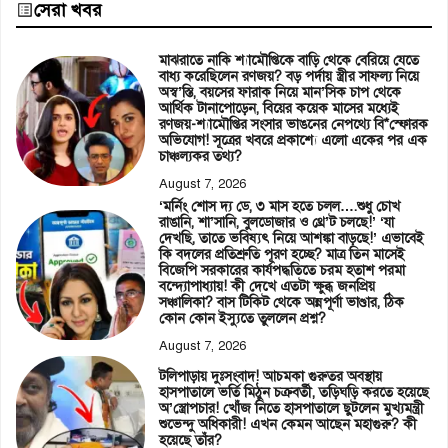
সেরা খবর
মাঝরাতে নাকি শ্যামৌপ্তিকে বাড়ি থেকে বেরিয়ে যেতে
বাধ্য করেছিলেন রণজয়? বড় পর্দায় স্ত্রীর সাফল্য নিয়ে
অস্ব’স্তি, বয়সের ফারাক নিয়ে মান’সিক চাপ থেকে
আর্থিক টানাপোড়েন, বিয়ের কয়েক মাসের মধ্যেই
রণজয়-শ্যামৌপ্তির সংসার ভাঙনের নেপথ্যে বি*স্ফোরক
অভিযোগ! সূত্রের খবরে প্রকাশ্যে এলো একের পর এক
চাঞ্চল্যকর তথ্য?
August 7, 2026
‘মর্নিং শোস দ্য ডে, ৩ মাস হতে চলল….শুধু চোখ
রাঙানি, শা’সানি, বুলডোজার ও থ্রে’ট চলছে!’ ‘যা
দেখছি, তাতে ভবিষ্যৎ নিয়ে আশঙ্কা বাড়ছে!’ এভাবেই
কি বদলের প্রতিশ্রুতি পূরণ হচ্ছে? মাত্র তিন মাসেই
বিজেপি সরকারের কার্যপদ্ধতিতে চরম হতাশ পরমা
বন্দ্যোপাধ্যায়! কী দেখে এতটা ক্ষুব্ধ জনপ্রিয়
সঞ্চালিকা? বাস টিকিট থেকে অন্নপূর্ণা ভাণ্ডার, ঠিক
কোন কোন ইস্যুতে তুললেন প্রশ্ন?
August 7, 2026
টলিপাড়ায় দুঃসংবাদ! আচমকা গুরুতর অবস্থায়
হাসপাতালে ভর্তি মিঠুন চক্রবর্তী, তড়িঘড়ি করতে হয়েছে
অ’স্ত্রোপচার! খোঁজ নিতে হাসপাতালে ছুটলেন মুখ্যমন্ত্রী
শুভেন্দু অধিকারী! এখন কেমন আছেন মহাগুরু? কী
হয়েছে তাঁর?