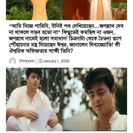
“আমি নিজে পারিনি, উনিই পথ দেখিয়েছেন…জগন্নাথ দেব
না থাকলে সম্ভব হতো না” কিছুতেই কমছিল না ওজন,
জগন্নাথ নামেই হলো সমাধান! চিত্রনাট্য থেকে চৈতন্য রূপে
পৌঁছানোর মন্ত্র দিয়েছেন ঈশ্বর, জানালেন দিব্যজ্যোতি! কী
ঐশ্বরিক অভিজ্ঞতার সাক্ষী তিনি?
Shreyasi
January 1, 2026