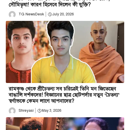
সৌমিতৃষা! কারণ হিসেবে দিলেন কী যুক্তি?
TG NewsDesk
July 20, 2026
রামকৃষ্ণ থেকে শ্রীচৈতন্য সব চরিত্রেই তিনি মন জিতেছেন
বাঙালি দর্শকদের! বিজ্ঞানের ছাত্র ছোটপর্দার নতুন ‘চৈতন্য’
স্বর্ণাভকে কেমন লাগে আপনাদের?
Shreyasi
May 3, 2026