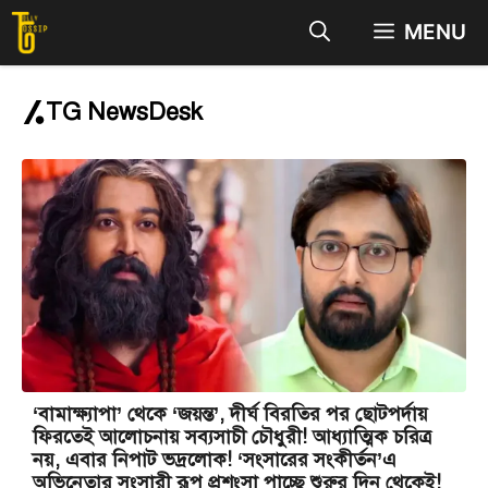
Skip
MENU
to
content
TG NewsDesk
‘বামাক্ষ্যাপা’ থেকে ‘জয়ন্ত’, দীর্ঘ বিরতির পর ছোটপর্দায়
ফিরতেই আলোচনায় সব্যসাচী চৌধুরী! আধ্যাত্মিক চরিত্র
নয়, এবার নিপাট ভদ্রলোক! ‘সংসারের সংকীর্তন’এ
অভিনেতার সংসারী রূপ প্রশংসা পাচ্ছে শুরুর দিন থেকেই!