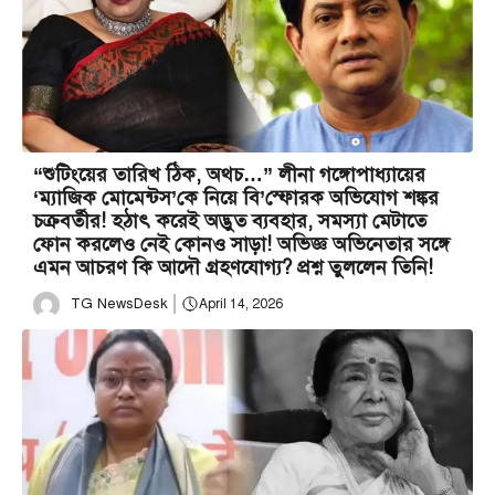
“শুটিংয়ের তারিখ ঠিক, অথচ…” লীনা গঙ্গোপাধ্যায়ের
‘ম্যাজিক মোমেন্টস’কে নিয়ে বি’স্ফোরক অভিযোগ শঙ্কর
চক্রবর্তীর! হঠাৎ করেই অদ্ভুত ব্যবহার, সমস্যা মেটাতে
ফোন করলেও নেই কোনও সাড়া! অভিজ্ঞ অভিনেতার সঙ্গে
এমন আচরণ কি আদৌ গ্রহণযোগ্য? প্রশ্ন তুললেন তিনি!
TG NewsDesk
April 14, 2026