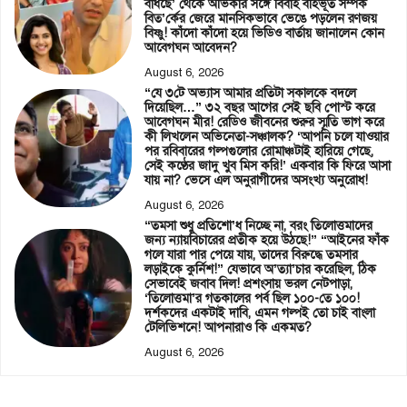
বাঁধছে’ থেকে অভিকার সঙ্গে বিবাহ বহির্ভূত সম্পর্ক
বিত’র্কের জেরে মানসিকভাবে ভেঙে পড়লেন রণজয়
বিষ্ণু! কাঁদো কাঁদো হয়ে ভিডিও বার্তায় জানালেন কোন
আবেগঘন আবেদন?
August 6, 2026
“যে ৩টে অভ্যাস আমার প্রতিটা সকালকে বদলে
দিয়েছিল…” ৩২ বছর আগের সেই ছবি পোস্ট করে
আবেগঘন মীর! রেডিও জীবনের শুরুর স্মৃতি ভাগ করে
কী লিখলেন অভিনেতা-সঞ্চালক? ‘আপনি চলে যাওয়ার
পর রবিবারের গল্পগুলোর রোমাঞ্চটাই হারিয়ে গেছে,
সেই কণ্ঠের জাদু খুব মিস করি!’ একবার কি ফিরে আসা
যায় না? ভেসে এল অনুরাগীদের অসংখ্য অনুরোধ!
August 6, 2026
“তমসা শুধু প্রতিশো’ধ নিচ্ছে না, বরং তিলোত্তমাদের
জন্য ন্যায়বিচারের প্রতীক হয়ে উঠছে!” “আইনের ফাঁক
গলে যারা পার পেয়ে যায়, তাদের বিরুদ্ধে তমসার
লড়াইকে কুর্নিশ!” যেভাবে অ’ত্যা’চার করেছিল, ঠিক
সেভাবেই জবাব দিল! প্রশংসায় ভরল নেটপাড়া,
‘তিলোত্তমা’র গতকালের পর্ব ছিল ১০০-তে ১০০!
দর্শকদের একটাই দাবি, এমন গল্পই তো চাই বাংলা
টেলিভিশনে! আপনারাও কি একমত?
August 6, 2026