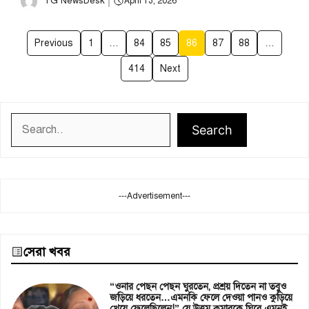
TG NewsDesk
April 13, 2026
Previous
1
…
84
85
86
87
88
…
414
Next
Search
Search
---Advertisement---
সেরা খবর
“ওনার পেছন পেছন ঘুরতেন, প্রশ্রয় দিতেন না তবুও
জড়িয়ে ধরতেন…এমনকি ফেলে দেওয়া পানও কুড়িয়ে
খেয়ে ফেলেছিলেন!” যে উত্তম কুমারকে ঘিরে এমনই