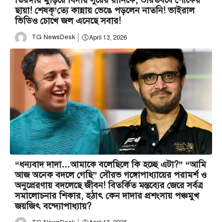
তিরঙ্গায় মুড়িয়ে বিদায় সুরের রানিকে, ভারতবর্ষে শোকের
ছায়া! শেষকৃ’ত্যে কান্নায় ভেঙে পড়লেন নাতনি! ভাইরাল
ভিডিও চোখে জল এনেছে সবার!
TG NewsDesk
April 13, 2026
“ধন্যবাদ দাদা…আমাকে বলেছিলে কি হচ্ছে এটা?” “আমি
আজ অনেক বদলে গেছি” সৌরভ গঙ্গোপাধ্যায়ের পরামর্শ ও
অনুপ্রেরণায় বদলেছে জীবন! বিতর্কিত মন্তব্যের জেরে সর্বত্র
সমালোচনার শিকার, হঠাৎ কেন দাদার প্রশংসায় পঞ্চমুখ
জয়জিৎ বন্দ্যোপাধ্যায়?