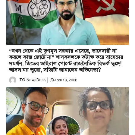
“যখন থেকে এই তৃণমূল সরকার এসেছে, তাবেদারী না
করলে কাজ জোটে না” শাসকদলকে কটাক্ষ করে বামেদের
সমর্থন, জিতের ভাইরাল পোস্টে রাজনৈতিক বিতর্ক তুঙ্গে!
আসল নয় ভুয়ো, সত্যিটা জানালেন অভিনেতা?
TG NewsDesk
April 13, 2026