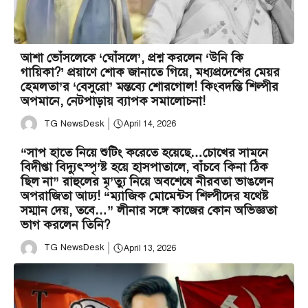
আশা ভোঁসলেকে ‘ঘোঁসলে’, প্রশ্ন করলেন ‘উনি কি
গায়িকা?’ প্রয়াণে শোক জানাতে গিয়ে, মধ্যপ্রদেশের মেয়র
হেমলতা’র ‘বেসুরো’ মন্তব্যে শোরগোল! কিংবদন্তি শিল্পীর
অপমানে, নেটপাড়ায় ব্যাপক সমালোচনা!
TG NewsDesk
April 14, 2026
“সাপ হাতে নিয়ে শুটিং করেতে হয়েছে…চোখের সামনে
বিদীপ্তা বিদ্যুৎস্পৃ’ষ্ট হয়ে হাসপাতালে, বাঁচবে কিনা ঠিক
ছিল না” রাহুলের মৃ’ত্যু নিয়ে অবশেষে নীরবতা ভাঙলেন
অপরাজিতা আঢ্য! “ম্যাজিক মোমেন্টস শিল্পীদের যথেষ্ট
সম্মান দেয়, তবে…” লীনার সঙ্গে কাজের কোন অভিজ্ঞতা
ভাগ করলেন তিনি?
TG NewsDesk
April 13, 2026