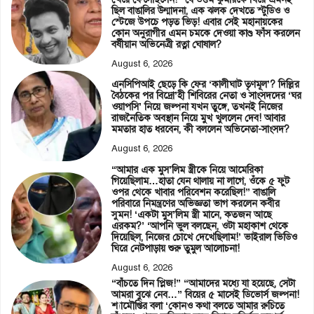
ছিল বাঙালির উন্মাদনা, এক ঝলক দেখতে স্টুডিও ও
স্টেজে উপচে পড়ত ভিড়! এবার সেই মহানায়কের
কোন অনুরাগীর এমন চমকে দেওয়া কাণ্ড ফাঁস করলেন
বর্ষীয়ান অভিনেত্রী রত্না ঘোষাল?
August 6, 2026
এনসিপিআই ছেড়ে কি ফের ‘কালীঘাট তৃণমূল’? দিল্লির
বৈঠকের পর বিদ্রো’হী শিবিরের নেতা ও সাংসদদের ‘ঘর
ওয়াপসি’ নিয়ে জল্পনা যখন তুঙ্গে, তখনই নিজের
রাজনৈতিক অবস্থান নিয়ে মুখ খুললেন দেব! আবার
মমতার হাত ধরবেন, কী বললেন অভিনেতা-সাংসদ?
August 6, 2026
“আমার এক মুস’লিম স্ত্রীকে নিয়ে আমেরিকা
গিয়েছিলাম…হাতা যেন থালায় না লাগে, ওঁকে ৫ ফুট
ওপর থেকে খাবার পরিবেশন করেছিল!” বাঙালি
পরিবারে নিমন্ত্রণের অভিজ্ঞতা ভাগ করলেন কবীর
সুমন! ‘একটা মুস’লিম স্ত্রী মানে, কতজন আছে
এরকম?’ ‘আপনি ভুল বলছেন, ওটা মহাকাশ থেকে
দিয়েছিল, নিজের চোখে দেখেছিলাম!’ ভাইরাল ভিডিও
ঘিরে নেটপাড়ায় শুরু তুমুল আলোচনা!
August 6, 2026
“বাঁচতে দিন প্লিজ!” “আমাদের মধ্যে যা হয়েছে, সেটা
আমরা বুঝে নেব…” বিয়ের ৫ মাসেই ডিভোর্স জল্পনা!
শ্যামৌপ্তির বলা ‘কোনও কথা বলতে আমার রুচিতে